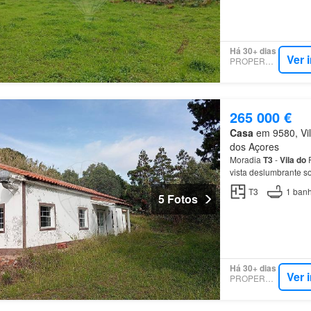
Há 30+ dias
Ver 
PROPERSTAR
265 000 €
Casa
em 9580, Vil
dos Açores
Moradia
T3
-
Vila
do
P
vista deslumbrante s
independente, ideal
T3
1
banh
5 Fotos
Há 30+ dias
Ver 
PROPERSTAR