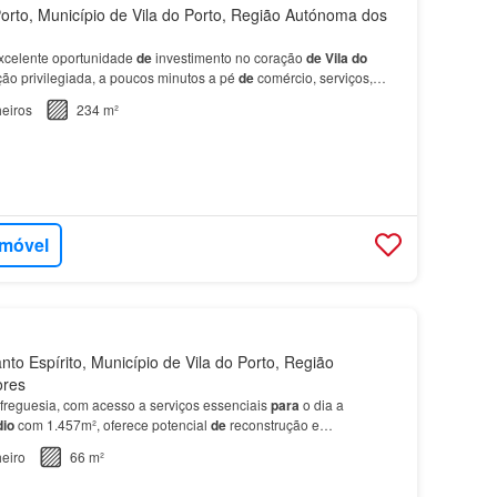
orto, Município de Vila do Porto, Região Autónoma dos
xcelente oportunidade
de
investimento no coração
de
Vila
do
ção privilegiada, a poucos minutos a pé
de
comércio, serviços,
 e
de
toda a zona histórica
da
vila
.…
eiros
234 m²
imóvel
to Espírito, Município de Vila do Porto, Região
ores
freguesia, com acesso a serviços essenciais
para
o dia a
dio
com 1.457m², oferece potencial
de
reconstrução e
ento
da
área habitacional.O imóvel encontra-se
em
ambi…
eiro
66 m²