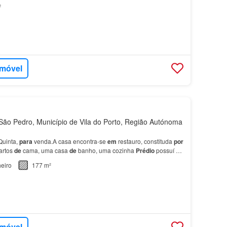
000,00 € Uma excelente oportunidade
para
q…
²
imóvel
ão Pedro, Município de Vila do Porto, Região Autónoma
Quinta,
para
venda.A casa encontra-se
em
restauro, constituda
por
uartos
de
cama, uma casa
de
banho, uma cozinha
Prédio
possuí
de
de
8575m², sendo 1183m² Urbanos,…
eiro
177 m²
imóvel