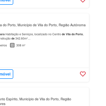
a do Porto, Município de Vila do Porto, Região Autónoma
para
Habitação e Serviços, localizado no Centro
de
Vila
do
Porto
,
nstrução
de
342.60m²…
eiros
308 m²
imóvel
to Espírito, Município de Vila do Porto, Região
ores