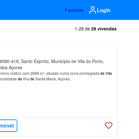
Login
Favoritos
1-29 de
29 vivendas
580-418, Santo Espírito, Município de Vila do Porto,
dos Açores
rreno rústico com 3696 m², situado numa zona privilegiada
da
Vila
 localidade
da
ilha
de
Santa Maria, Açores…
imóvel