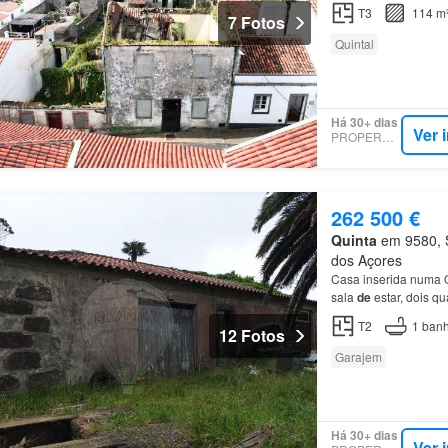
Preço
de
venda: 119.
T3
114 m
7 Fotos
Quintal
Há 30+ dias
Ver 
PROPERSTAR
262 500 €
Quinta
em 9580, S
dos Açores
Casa inserida numa 
sala
de
estar, dois q
área total
de
terreno
T2
1
banh
12 Fotos
Garajem
Há 30+ dias
Ver 