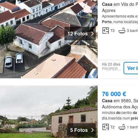
Casa
em Vila do P
Açores
Apresentamos esta e
Porto
, numa localiza
escolas, restauração
T3
3
banh
12 Fotos
Há 22 dias
Ver 
PROPERSTAR
76 000 €
Casa
em 9580, San
Autónoma dos Aç
minutos
do
centro
da
dia.Inserida num
pré
possibilidade
de
aum
T2
1
banh
5 Fotos