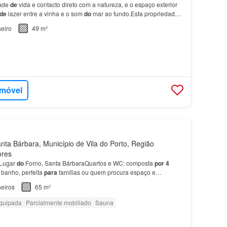
dade
de
vida e contacto direto com a natureza, e o espaço exterior
de
lazer entre a vinha e o som
do
mar ao fundo.Esta propriedade é
sidência permanente como
para
ref…
eiro
49 m²
imóvel
ta Bárbara, Município de Vila do Porto, Região
ores
Lugar
do
Forno, Santa BárbaraQuartos e WC: composta
por
4
banho, perfeita
para
famílias ou quem procura espaço e
ar: sala
de
estar e sala
de
jantar amplas, ideais p…
eiros
65 m²
quipada
Parcialmente mobiliado
Sauna