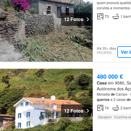
quem procura quali
convida a momentos
perfeita tanto
para
re
T3
1
banh
12 Fotos
Há 30+ dias
Ver 
PROPERSTAR
480 000 €
Casa
em 9580, San
Autónoma dos Aç
Moradia
de
Campo - 
quartos
e 2 casas
de
conforto.Áreas
de
est
T4
2
banh
12 Fotos
Garajem
Cozinha e