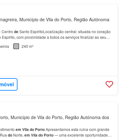
agreira, Município de Vila do Porto, Região Autónoma
- Centro
de
Santo EspíritoLocalização central: situada no coração
 Espírito, com proximidade a todos os serviços finalizar ao seu
e
projeto: possibilidade
de
dar se…
eiros
240 m²
imóvel
orto, Município de Vila do Porto, Região Autónoma dos
stimento
em
Vila
do
Porto
Apresentamos esta ruína com grande
a Rua
do
Norte,
em
Vila
do
Porto
— uma excelente oportunidade