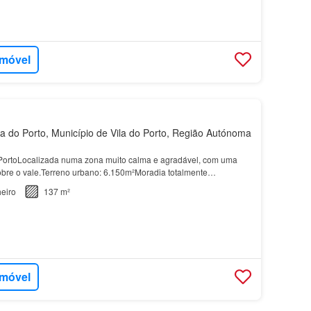
imóvel
a do Porto, Município de Vila do Porto, Região Autónoma
ortoLocalizada numa zona muito calma e agradável, com uma
obre o vale.Terreno urbano: 6.150m²Moradia totalmente
para
quem procura privacidade e tranquilidade.Excel…
eiro
137 m²
imóvel