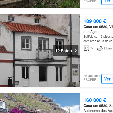
PROPERSTAR
189 000 €
Casa
em 9580, Vil
dos Açores
Edifício com 3 pisos
com área bruta
de
co
T4
2
banh
12 Fotos
Há 30+ dias
Ver 
PROPERSTAR
160 000 €
Casa
em 9580, San
Autónoma dos Aç