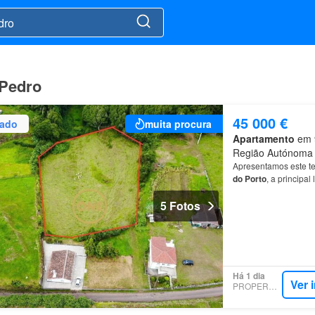
 Pedro
45 000 €
zado
muita procura
Apartamento
em 9
Região Autónoma 
Apresentamos este te
do
Porto
, a principal
5 Fotos
Há 1 dia
Ver 
PROPERSTAR