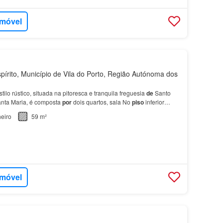
imóvel
írito, Município de Vila do Porto, Região Autónoma dos
tilo rústico, situada na pitoresca e tranquila freguesia
de
Santo
nta Maria, é composta
por
dois quartos, sala No
piso
inferior
om possibilidade
de
transformação…
eiro
59 m²
imóvel