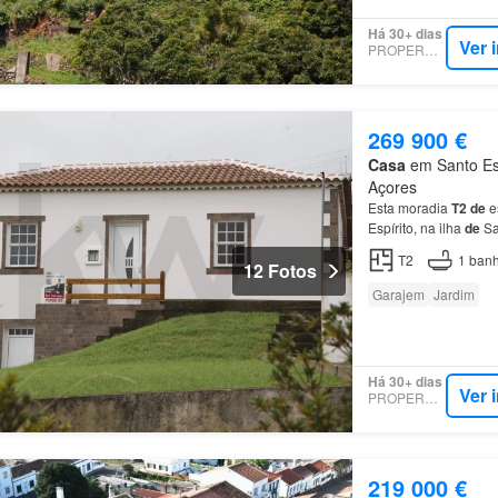
Há 30+ dias
Ver 
PROPERSTAR
269 900 €
Casa
em Santo Esp
Açores
Esta moradia
T2
de
es
Espírito, na ilha
de
Sa
existem duas áreas c
T2
1
banh
12 Fotos
Garajem
Jardim
Há 30+ dias
Ver 
PROPERSTAR
219 000 €