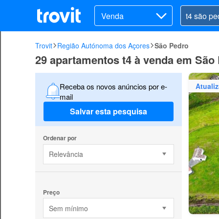
Venda
Trovit
Região Autónoma dos Açores
São Pedro
29 apartamentos t4 à venda em São
Atuali
Receba os novos anúncios por e-
mail
Salvar esta pesquisa
Ordenar por
Relevância
Preço
Sem mínimo