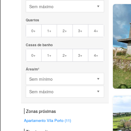
Sem máximo
Quartos
0+
1+
2+
3+
4+
Casas de banho
0+
1+
2+
3+
4+
Área/m²
Sem mínimo
Sem máximo
Zonas próximas
Apartamento Vila Porto (11)