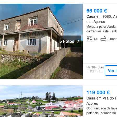
66 000 €
Casa
em 9580, Alm
dos Açores
Moradia
para
Venda 
da
freguesia
de
Santo
gosto.Flexibilidade
d
T3
3
banh
5 Fotos
Há 30+ dias
Ver 
PROPERSTAR
119 000 €
Casa
em Vila do P
Açores
Oportunidade
de
Inve
potencial, situada n