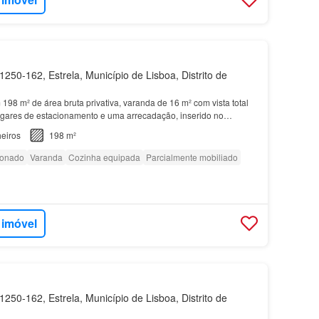
250-162, Estrela, Município de Lisboa, Distrito de
198 m² de área bruta privativa, varanda de 16 m² com vista total
 lugares de estacionamento e uma arrecadação, inserido no
çada, com jardim e
piscina
comuns, na Estre…
eiros
198 m²
ionado
Varanda
Cozinha equipada
Parcialmente mobiliado
 imóvel
250-162, Estrela, Município de Lisboa, Distrito de