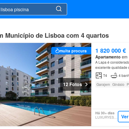
m Município de Lisboa com 4 quartos
1 820 000 €
muita procura
Apartamento
em E
A Lapa é considerad
excelente qualidade d
apartamento
T4
, co
T4
4
banh
12 Fotos
Garajem
Ginásio
P
Há 30+ dias
Ver
LUXURYESTATE