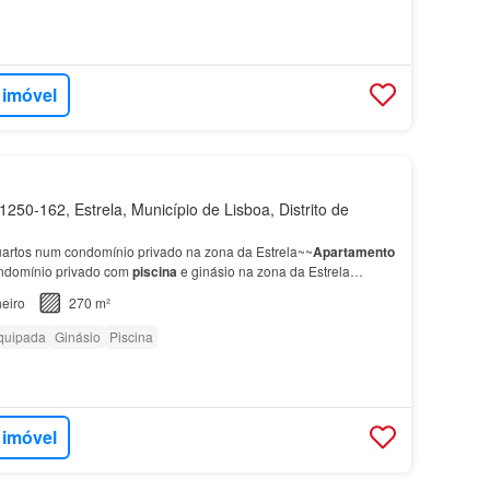
 imóvel
250-162, Estrela, Município de Lisboa, Distrito de
artos num condomínio privado na zona da Estrela~~
Apartamento
ondomínio privado com
piscina
e ginásio na zona da Estrela
s com 20 m2 e 17 m2, respetivamente;~~Os reside…
eiro
270 m²
quipada
Ginásio
Piscina
 imóvel