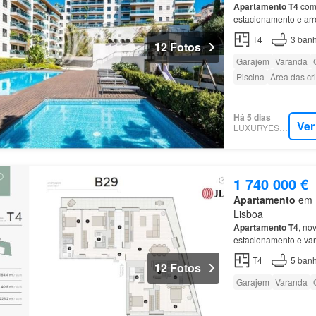
Apartamento
T4
com 
estacionamento e ar
Estrela, em
Lisboa
.…
T4
3
banh
12 Fotos
Garajem
Varanda
Piscina
Área das cr
Há 5 dias
Ver
LUXURYESTATE
1 740 000 €
Apartamento
em 1
Lisboa
Apartamento
T4
, no
estacionamento e v
T4
5
banh
12 Fotos
Garajem
Varanda