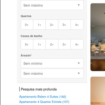
Sem máximo
Quartos
0+
1+
2+
3+
4+
Casas de banho
0+
1+
2+
3+
4+
Área/m²
Sem mínimo
Sem máximo
Pesquisa mais profunda
Apartamento Belem 4 Suites (182)
Apartamento 4 Quartos Estrela (107)