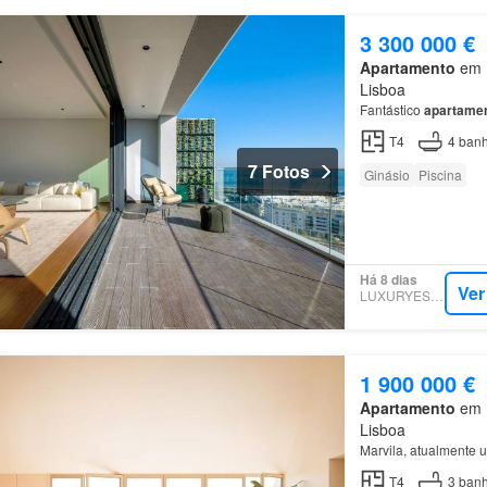
3 300 000 €
Apartamento
em P
Lisboa
Fantástico
apartame
T4
4
banh
7 Fotos
Ginásio
Piscina
Há 8 dias
Ver
LUXURYESTATE
1 900 000 €
Apartamento
em 1
Lisboa
Marvila, atualmente 
T4
3
banh