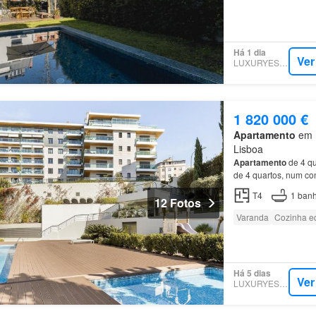
Há 1 dia
Ver
LUXURYESTATE
1 820 000 €
Apartamento
em 1
Lisboa
Apartamento
de 4 qu
de 4 quartos, num c
incluindo duas suite
T4
1
banh
12 Fotos
Varanda
Cozinha e
Há 5 dias
Ver
LUXURYESTATE