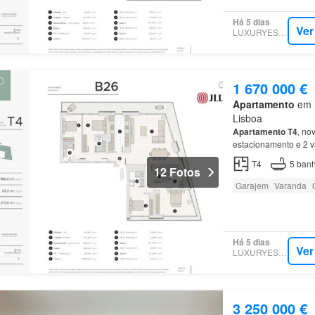
Há 5 dias
Ver
LUXURYESTATE
1 670 000 €
Apartamento
em 1
Lisboa
Apartamento
T4
, no
estacionamento e 2 
Lisboa
…
T4
5
banh
12 Fotos
Garajem
Varanda
Há 5 dias
Ver
LUXURYESTATE
3 250 000 €