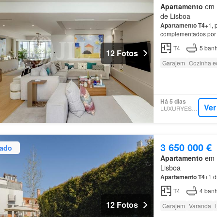
Apartamento
em 1
de Lisboa
Apartamento
T4
+1, 
complementados por 
garagem e duas arre
T4
5
banh
12 Fotos
Garajem
Cozinha e
Há 5 dias
Ver
LUXURYESTATE
3 650 000 €
zado
Apartamento
em 1
Lisboa
Apartamento
T4
+1 d
T4
4
banh
12 Fotos
Garajem
Varanda