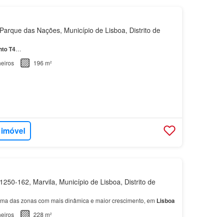
arque das Nações, Município de Lisboa, Distrito de
nto
T4
…
eiros
196 m²
 imóvel
250-162, Marvila, Município de Lisboa, Distrito de
uma das zonas com mais dinâmica e maior crescimento, em
Lisboa
eiros
228 m²