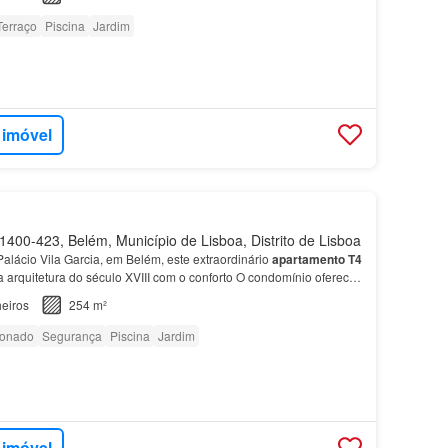
Terraço
Piscina
Jardim
 imóvel
400-423, Belém, Município de Lisboa, Distrito de Lisboa
 Palácio Vila Garcia, em Belém, este extraordinário
apartamento
T4
 arquitetura do século XVIII com o conforto O condomínio oferece
iço de portaria durante os dia…
eiros
254 m²
ionado
Segurança
Piscina
Jardim
 imóvel