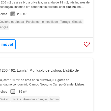
206 m2 de área bruta privativa, varanda de 18 m2, três lugares de
recadação, inserido em condomínio privado, com
piscina
, na
eiros
206 m²
Cozinha equipada
Parcialmente mobiliado
Terraço
Ginásio
ianças
 imóvel
250-162, Lumiar, Município de Lisboa, Distrito de
vo, com 186 m2 de área bruta privativa, 3 lugares de
aranda, no condomínio Campo Novo, no Campo Grande,
Lisboa
…
eiros
186 m²
Ginásio
Piscina
Área das crianças
Jardim