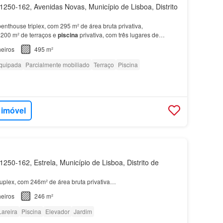
250-162, Avenidas Novas, Município de Lisboa, Distrito
penthouse triplex, com 295 m² de área bruta privativa,
200 m² de terraços e
piscina
privativa, com três lugares de
cadações, inserido em condomínio exclusivo, nas Avenid…
eiros
495 m²
quipada
Parcialmente mobiliado
Terraço
Piscina
 imóvel
250-162, Estrela, Município de Lisboa, Distrito de
uplex, com 246m² de área bruta privativa…
eiros
246 m²
Lareira
Piscina
Elevador
Jardim