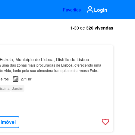
Login
Favoritos
1-30 de
326 vivendas
strela, Município de Lisboa, Distrito de Lisboa
a uma das zonas mais procuradas de
Lisboa
, oferecendo uma
e vida, tanto pela sua atmosfera tranquila e charmosa Este
m cerca de 270 m2, está localizado precisamente ne…
eiros
271 m²
iscina
Jardim
 imóvel