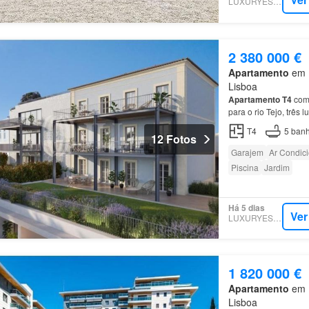
LUXURYESTATE
2 380 000 €
Apartamento
em 1
Lisboa
Apartamento
T4
com 
para o rio Tejo, três
condomínio Real Cal
T4
5
banh
12 Fotos
Garajem
Ar Condic
Piscina
Jardim
Há 5 dias
Ver
LUXURYESTATE
1 820 000 €
Apartamento
em 1
Lisboa