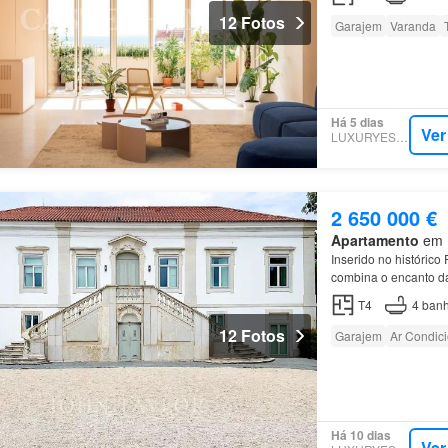
12 Fotos
Garajem
Varanda
Há 5 dias
Ver
LUXURYESTATE
2 650 000 €
Apartamento
em 1
Inserido no histórico
combina o encanto da
jardim,
piscina
e serv
T4
4
banh
12 Fotos
Garajem
Ar Condic
Há 10 dias
Ver