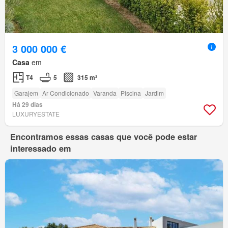
3 000 000 €
Casa
em
T4
5
315 m²
Garajem
Ar Condicionado
Varanda
Piscina
Jardim
Há 29 dias
LUXURYESTATE
Encontramos essas casas que você pode estar
interessado em