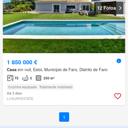
12 Fotos
1 850 000 €
Casa
em null, Estoi, Município de Faro, Distrito de Faro
T5
5
250 m²
Cozinha equipada
Totalmente mobiliado
Há 3 dias
LUXURYESTATE
1