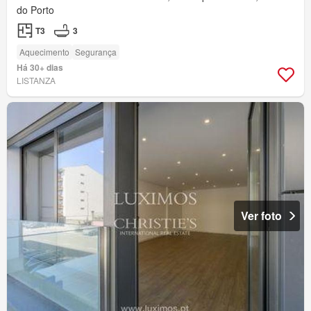
do Porto
T3
3
Aquecimento
Segurança
Há 30+ dias
LISTANZA
Ver foto