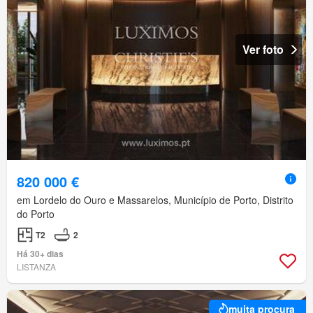
Ver foto
820 000 €
em Lordelo do Ouro e Massarelos, Município de Porto, Distrito
do Porto
T2
2
Há 30+ dias
LISTANZA
muita procura