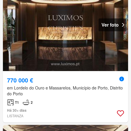
Ver foto
770 000 €
em Lordelo do Ouro e Massarelos, Município de Porto, Distrito
do Porto
T1
2
Há 30+ dias
LISTANZA