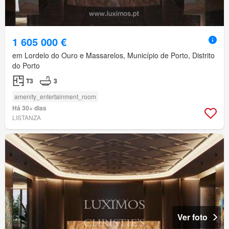
1 605 000 €
em Lordelo do Ouro e Massarelos, Município de Porto, Distrito
do Porto
T3
3
amenity_entertainment_room
Há 30+ dias
LISTANZA
Ver foto