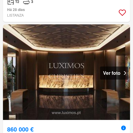
T2
3
Há 28 dias
LISTANZA
Ver foto
860 000 €