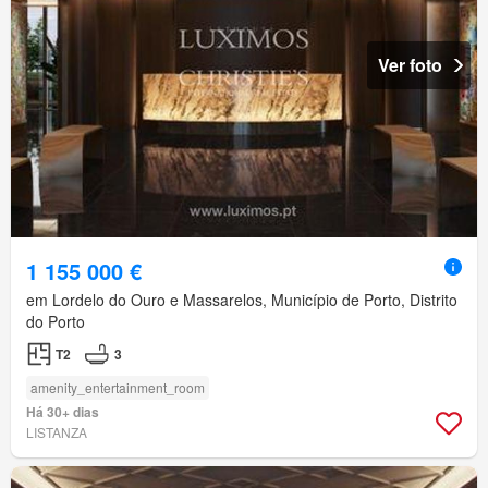
Ver foto
1 155 000 €
em Lordelo do Ouro e Massarelos, Município de Porto, Distrito
do Porto
T2
3
amenity_entertainment_room
Há 30+ dias
LISTANZA