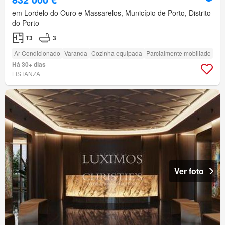
em Lordelo do Ouro e Massarelos, Município de Porto, Distrito
do Porto
T3
3
Ar Condicionado
Varanda
Cozinha equipada
Parcialmente mobiliado
Há 30+ dias
LISTANZA
Ver foto