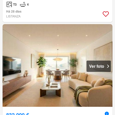
T3
4
Há 28 dias
LISTANZA
Ver foto
832 000 €