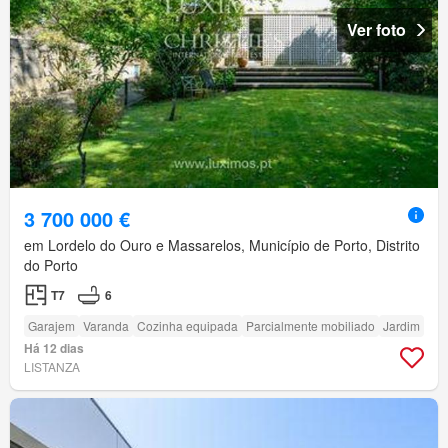
Ver foto
3 700 000 €
em Lordelo do Ouro e Massarelos, Município de Porto, Distrito
do Porto
T7
6
Garajem
Varanda
Cozinha equipada
Parcialmente mobiliado
Jardim
Há 12 dias
LISTANZA