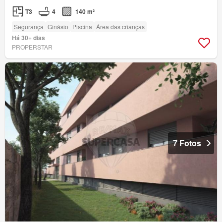
T3
4
140 m²
Segurança
Ginásio
Piscina
Área das crianças
Há 30+ dias
PROPERSTAR
7 Fotos