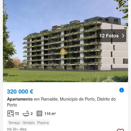
12 Fotos
320 000 €
Apartamento
em Ramalde, Município de Porto, Distrito do
Porto
T2
2
110 m²
Terraço
Ginásio
Piscina
Há 30+ dias