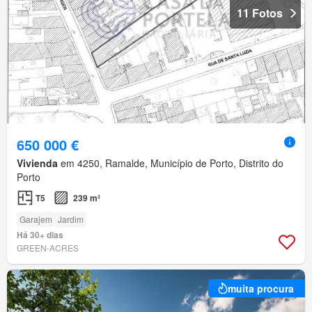
11 Fotos
650 000 €
Vivienda
em 4250, Ramalde, Município de Porto, Distrito do
Porto
T5
239 m²
Garajem
Jardim
Há 30+ dias
GREEN-ACRES
muita procura