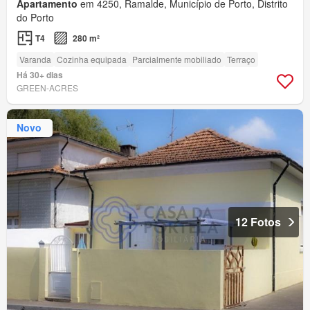
Apartamento
em 4250, Ramalde, Município de Porto, Distrito
do Porto
T4
280 m²
Varanda
Cozinha equipada
Parcialmente mobiliado
Terraço
Há 30+ dias
GREEN-ACRES
Novo
12 Fotos