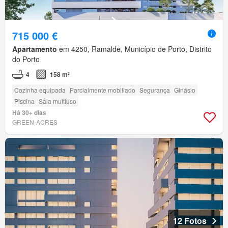
715 000 €
Apartamento
em 4250, Ramalde, Município de Porto, Distrito
do Porto
4
158 m²
Cozinha equipada
Parcialmente mobiliado
Segurança
Ginásio
Piscina
Sala multiuso
Há 30+ dias
GREEN-ACRES
12 Fotos