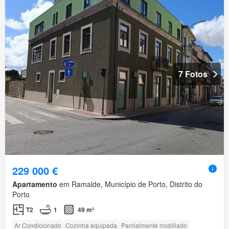
7 Fotos
229 000 €
Apartamento
em Ramalde, Município de Porto, Distrito do
Porto
T2
1
49 m²
Ar Condicionado
Cozinha equipada
Parcialmente mobiliado