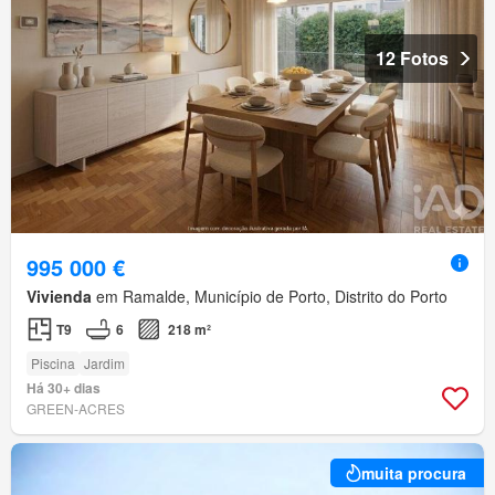
12 Fotos
995 000 €
Vivienda
em Ramalde, Município de Porto, Distrito do Porto
T9
6
218 m²
Piscina
Jardim
Há 30+ dias
GREEN-ACRES
muita procura