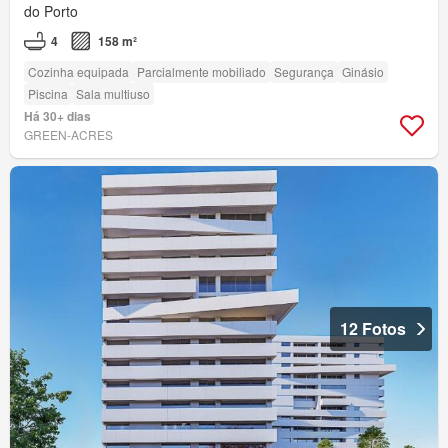
do Porto
4
158 m²
Cozinha equipada
Parcialmente mobiliado
Segurança
Ginásio
Piscina
Sala multiuso
Há 30+ dias
GREEN-ACRES
12 Fotos