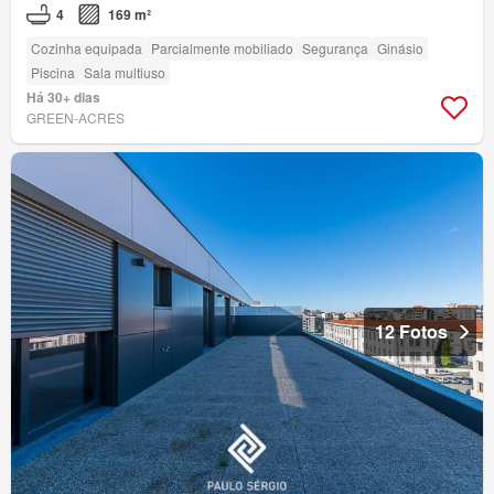
4
169 m²
Cozinha equipada
Parcialmente mobiliado
Segurança
Ginásio
Piscina
Sala multiuso
Há 30+ dias
GREEN-ACRES
12 Fotos