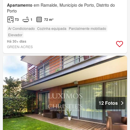
Apartamento
em Ramalde, Município de Porto, Distrito do
Porto
T3
1
72 m²
Ar Condicionado
Cozinha equipada
Parcialmente mobiliado
Elevador
Há 30+ dias
GREEN-ACRES
12 Fotos