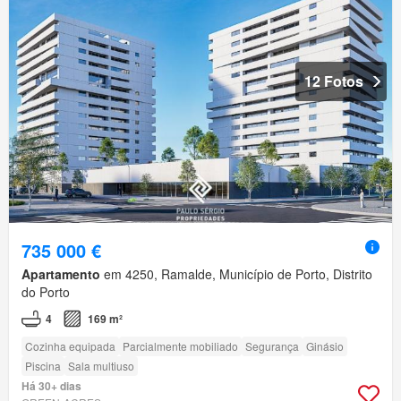
12 Fotos
735 000 €
Apartamento
em 4250, Ramalde, Município de Porto, Distrito
do Porto
4
169 m²
Cozinha equipada
Parcialmente mobiliado
Segurança
Ginásio
Piscina
Sala multiuso
Há 30+ dias