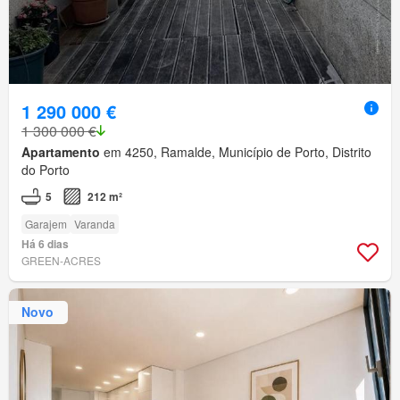
1 290 000 €
1 300 000 €
Apartamento
em 4250, Ramalde, Município de Porto, Distrito
do Porto
5
212 m²
Garajem
Varanda
Há 6 dias
GREEN-ACRES
Novo