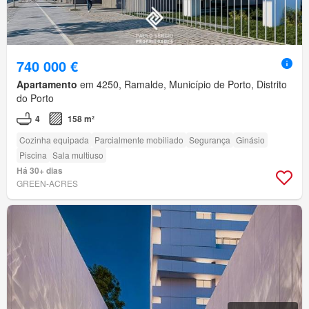
740 000 €
Apartamento
em 4250, Ramalde, Município de Porto, Distrito
do Porto
4
158 m²
Cozinha equipada
Parcialmente mobiliado
Segurança
Ginásio
Piscina
Sala multiuso
Há 30+ dias
GREEN-ACRES