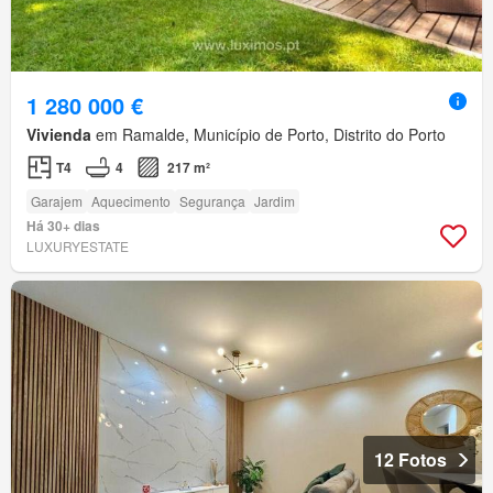
1 280 000 €
Vivienda
em Ramalde, Município de Porto, Distrito do Porto
T4
4
217 m²
Garajem
Aquecimento
Segurança
Jardim
Há 30+ dias
LUXURYESTATE
12 Fotos