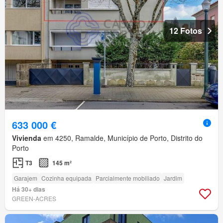
12 Fotos
633 000 €
Vivienda
em 4250, Ramalde, Município de Porto, Distrito do
Porto
T3
145 m²
Garajem
Cozinha equipada
Parcialmente mobiliado
Jardim
Há 30+ dias
GREEN-ACRES