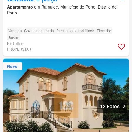
Apartamento
em Ramalde, Município de Porto, Distrito do
Porto
Varanda
Cozinha equipada
Parcialmente mobiliado
Elevador
Jardim
Há 6 dias
PROPERSTAR
Novo
12 Fotos