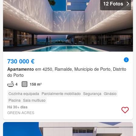
12 Fotos
730 000 €
Apartamento
em 4250, Ramalde, Município de Porto, Distrito
do Porto
4
158 m²
Cozinha equipada
Parcialmente mobiliado
Segurança
Ginásio
Piscina
Sala multiuso
Há 30+ dias
GREEN-ACRES