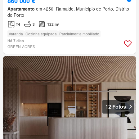
860 000 €
Apartamento
em 4250, Ramalde, Município de Porto, Distrito
do Porto
T4
3
122 m²
Varanda
Cozinha equipada
Parcialmente mobiliado
Há 7 dias
GREEN-ACRES
12 Fotos