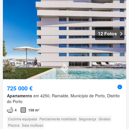
12 Fotos
725 000 €
Apartamento
em 4250, Ramalde, Município de Porto, Distrito
do Porto
4
158 m²
Cozinha equipada
Parcialmente mobiliado
Segurança
Ginásio
Piscina
Sala multiuso