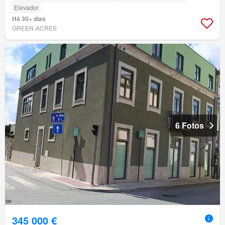
Elevador
Há 30+ dias
GREEN-ACRES
6 Fotos
345 000 €