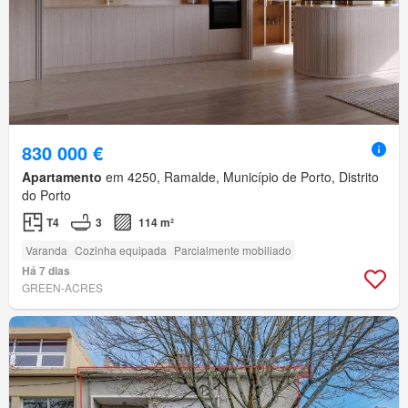
830 000 €
Apartamento
em 4250, Ramalde, Município de Porto, Distrito
do Porto
T4
3
114 m²
Varanda
Cozinha equipada
Parcialmente mobiliado
Há 7 dias
GREEN-ACRES