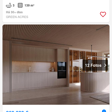
3
139 m²
Há 30+ dias
GREEN-ACRES
12 Fotos