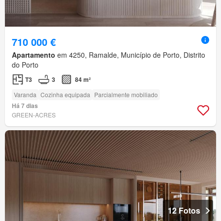
710 000 €
Apartamento
em 4250, Ramalde, Município de Porto, Distrito
do Porto
T3
3
84 m²
Varanda
Cozinha equipada
Parcialmente mobiliado
Há 7 dias
GREEN-ACRES
12 Fotos