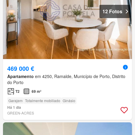
12 Fotos
469 000 €
Apartamento
em 4250, Ramalde, Município de Porto, Distrito
do Porto
T2
69 m²
Garajem
Totalmente mobiliado
Ginásio
Há 1 dia
GREEN-ACRES