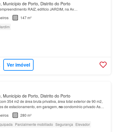
Município de Porto, Distrito do Porto
empreendimento RAIZ, edifício JARDIM, na Av…
eiros
147 m²
Jardim
Ver imóvel
ÁRIA
Município de Porto, Distrito do Porto
com 354 m2 de área bruta privativa, área total exterior de 90 m2,
res de estacionamento, em garagem,
no
condomínio privado As
Boavista, Porto.…
eiros
280 m²
quipada
Parcialmente mobiliado
Segurança
Elevador