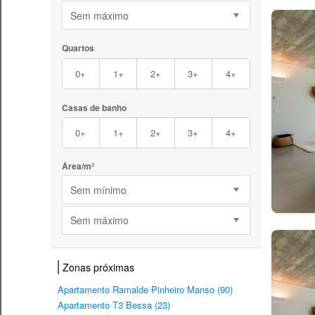
Sem máximo
Quartos
0+
1+
2+
3+
4+
Casas de banho
0+
1+
2+
3+
4+
Área/m²
Sem mínimo
Sem máximo
Zonas próximas
Apartamento Ramalde Pinheiro Manso (90)
Apartamento T3 Bessa (23)