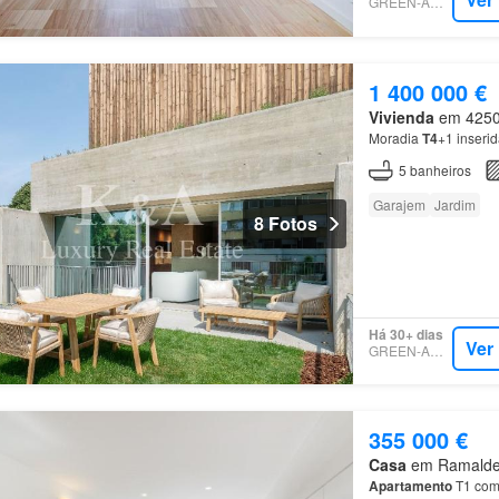
GREEN-ACRES
1 400 000 €
Vivienda
em 4250,
Moradia
T4
+1 inseri
5
banheiros
Garajem
Jardim
8 Fotos
Há 30+ dias
Ver
GREEN-ACRES
355 000 €
Casa
em Ramalde, 
Apartamento
T1 com 