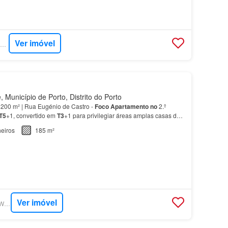
Ver imóvel
SUPERCASA - JLL RESIDENTIAL
Município de Porto, Distrito do Porto
 200 m² | Rua Eugénio de Castro -
Foco
Apartamento
no
2.º
T5
+1, convertido em
T3
+1 para privilegiar áreas amplas casas de
agem de grandes dimensões (capacidade para 2…
eiros
185 m²
Ver imóvel
SUPERCASA - LIVE W PORTUGAL