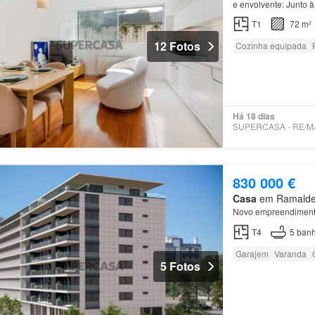
e envolvente: Junto à
com elevador - 1 fren
T1
72 m²
12 Fotos
Cozinha equipada
Há 18 dias
830 000 €
Casa
em Ramalde, 
Novo empreendimen
T4
5
banh
Garajem
Varanda
5 Fotos