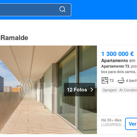
, Ramalde
1 300 000 €
Apartamento
em R
Apartamento
T3
, pr
box para dois carros
T3
4
banh
12 Fotos
Garajem
Ar Condic
Há 30+ dias
Ver
LUXURYESTATE