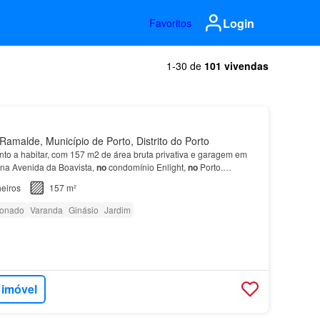
Login
Favoritos
1-30 de
101 vivendas
amalde, Município de Porto, Distrito do Porto
onto a habitar, com 157 m2 de área bruta privativa e garagem em
, na Avenida da Boavista,
no
condomínio Enlight,
no
Porto.…
eiros
157 m²
ionado
Varanda
Ginásio
Jardim
 imóvel