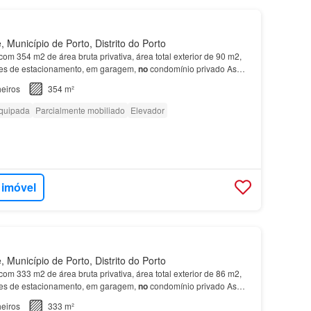
Município de Porto, Distrito do Porto
com 354 m2 de área bruta privativa, área total exterior de 90 m2,
res de estacionamento, em garagem,
no
condomínio privado As
Boavista, Porto.…
eiros
354 m²
quipada
Parcialmente mobiliado
Elevador
 imóvel
Município de Porto, Distrito do Porto
com 333 m2 de área bruta privativa, área total exterior de 86 m2,
res de estacionamento, em garagem,
no
condomínio privado As
Boavista, Porto.…
eiros
333 m²