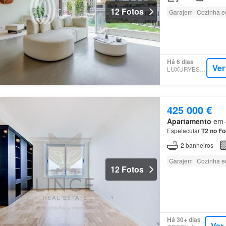
12 Fotos
Garajem
Cozinha e
Há 6 dias
Ver
LUXURYESTATE
425 000 €
Apartamento
em 4
Espetacular
T2
no
Fo
2
banheiros
Garajem
Cozinha e
12 Fotos
Há 30+ dias
Ver