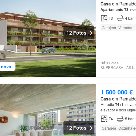
Casa
em Ramalde, 
Apartamento
T3
,
no
T3
4
banh
Garajem
Varanda
12 Fotos
Há 17 dias
 nova
SUPERCASA - AS IMOBILI
1 500 000 €
Casa
em Ramalde, 
Moradia
T4
+1, nova, 
elevador e dois luga
Camélias,
no
Foco
, 
T4
5
banh
12 Fotos
Garajem
Cozinha e