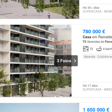
Há 30+ dias
780 000 €
Casa
em Ramalde, 
T3
Varandas do
Foco
T3
4
banh
Varanda
Cozinha e
3 Fotos
Há 17 dias
1 850 000 €