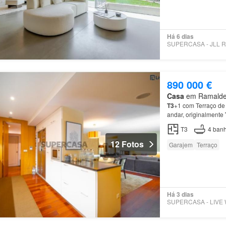
Há 6 dias
890 000 €
Casa
em Ramalde, 
T3
+1 com Terraço de
andar, originalmente
banho -Lugar de gar
T3
4
banh
12 Fotos
Garajem
Terraço
Há 3 dias