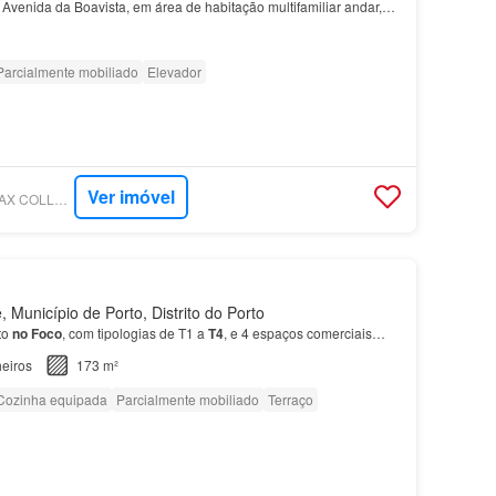
 Avenida da Boavista, em área de habitação multifamiliar andar,
te (nascente) - ano de construção: 20…
Parcialmente mobiliado
Elevador
Ver imóvel
SUPERCASA - RE/MAX COLLECTION VANTAGEM OPORTO
Município de Porto, Distrito do Porto
to
no
Foco
, com tipologias de T1 a
T4
, e 4 espaços comerciais…
eiros
173 m²
Cozinha equipada
Parcialmente mobiliado
Terraço