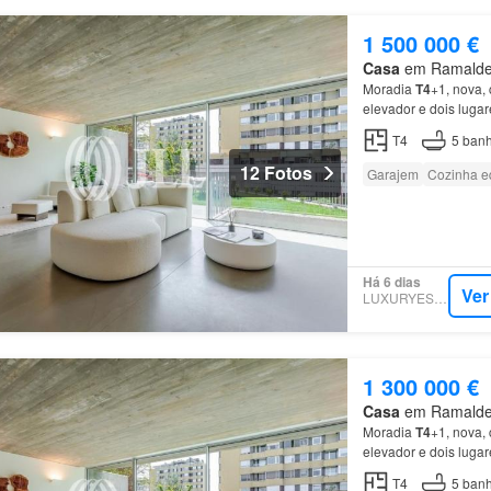
1 500 000 €
Casa
em Ramalde, 
Moradia
T4
+1, nova, 
elevador e dois luga
Camélias,
no
Foco
, 
T4
5
banh
12 Fotos
Garajem
Cozinha e
Há 6 dias
Ver
LUXURYESTATE
1 300 000 €
Casa
em Ramalde, 
Moradia
T4
+1, nova, 
elevador e dois luga
Camélias,
no
Foco
, 
T4
5
banh