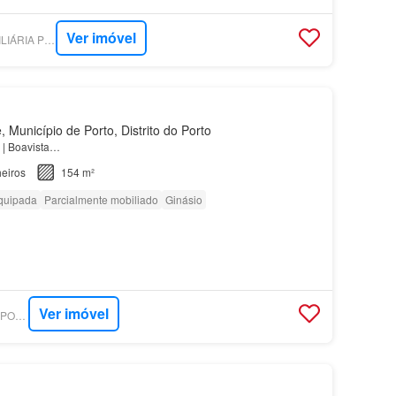
Ver imóvel
SUPERCASA - IMOBILIÁRIA PEDRO RAMOS PINTO
Município de Porto, Distrito do Porto
| Boavista…
eiros
154 m²
quipada
Parcialmente mobiliado
Ginásio
Ver imóvel
SUPERCASA - IMMOPO REAL ESTATE