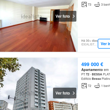
T3
3
banh
Ver foto
Há 30+ dias
Ver 
IDEALISTA.PT
499 000 €
Apartamento
em R
PT:
T2
-
BESSA
PLAT
Edifício
Bessa
Platin
junto ao Estádio do
B
T2
1
banh
Ver foto