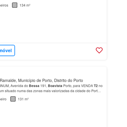
eiros
134 m²
imóvel
amalde, Município de Porto, Distrito do Porto
INUM, Avenida do
Bessa
191,
Boavista
Porto, para VENDA
T2
no
um situado numa das zonas mais valorizadas da cidade do Porto,
essa
…
eiro
131 m²