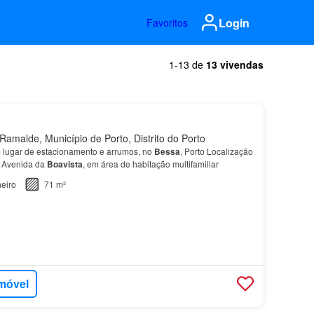
Login
Favoritos
1-13 de
13 vivendas
amalde, Município de Porto, Distrito do Porto
lugar de estacionamento e arrumos, no
Bessa
, Porto Localização
à Avenida da
Boavista
, em área de habitação multifamiliar
eiro
71 m²
imóvel