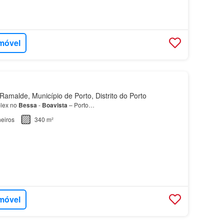
imóvel
amalde, Município de Porto, Distrito do Porto
lex no
Bessa
-
Boavista
– Porto…
eiros
340 m²
imóvel