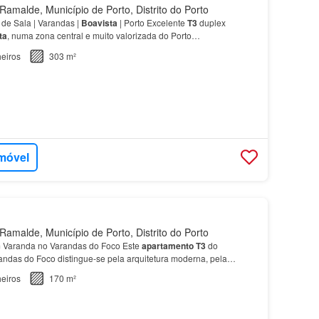
amalde, Município de Porto, Distrito do Porto
de Sala | Varandas |
Boavista
| Porto Excelente
T3
duplex
ta
, numa zona central e muito valorizada do Porto…
eiros
303 m²
imóvel
amalde, Município de Porto, Distrito do Porto
Varanda no Varandas do Foco Este
apartamento
T3
do
das do Foco distingue-se pela arquitetura moderna, pela
entos e pela localização privilegiada na
Boavista
.…
eiros
170 m²