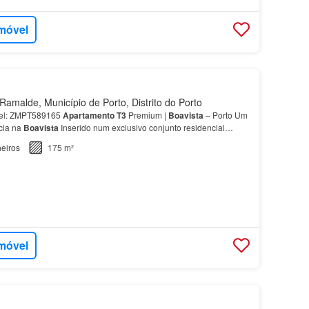
imóvel
amalde, Município de Porto, Distrito do Porto
óvel: ZMPT589165
Apartamento
T3
Premium |
Boavista
– Porto Um
cia na
Boavista
Inserido num exclusivo conjunto residencial
fícios de elevada qualidade construtiva, pro…
eiros
175 m²
imóvel