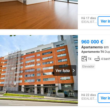
Há 17 dias
Ver 
IDEALISTA.PT
960 000 €
Apartamento
em R
Apartamento
T4
Dup
T4
4
banh
Elevador
Ver foto
Há 22 dias
Ver 
IDEALISTA.PT