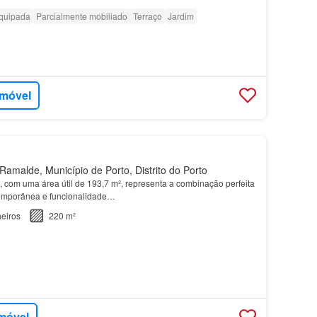
quipada
Parcialmente mobiliado
Terraço
Jardim
imóvel
amalde, Município de Porto, Distrito do Porto
, com uma área útil de 193,7 m², representa a combinação perfeita
temporânea e funcionalidade…
eiros
220 m²
imóvel