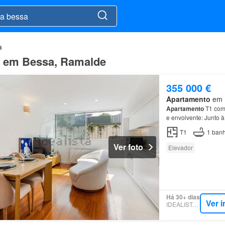
a
da em Bessa, Ramalde
355 000 €
Apartamento
em R
Apartamento
T1 com 
e envolvente: Junto 
T1
1
banh
Ver foto
Elevador
Há 30+ dias
Ver 
IDEALISTA.PT