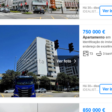
Há 30+ dias
Ver 
IDEALISTA.PT
750 000 €
Apartamento
em R
Identificação do im
endereço de excelên
composto por três edi
T3
3
banh
Ver foto
Há 30+ dias
Ver 
IDEALISTA.PT
850 000 €