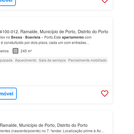
100-012, Ramalde, Município de Porto, Distrito do Porto
lex no
Bessa
-
Boavista
– Porto.Este
apartamento
com
é constuituído por dois pisos, cada um com entradas
so pelo elevador.No primeiro
piso
temos:• Uma sala muito
eiros
245 m²
quipada
Aquecimento
Sala de serviços
Parcialmente mobiliado
imóvel
amalde, Município de Porto, Distrito do Porto
frentes (nascente/poente) no 7. ºandar. Localização prime à Av…