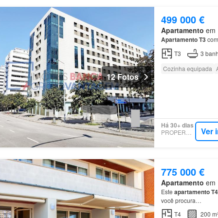
499 000 €
Apartamento
em R
Apartamento
T3
com 
T3
3
banh
Cozinha equipada
12 Fotos
Há 30+ dias
Ver 
PROPERSTAR
775 000 €
Apartamento
em R
Este
apartamento
T4
você procura…
T4
200 m