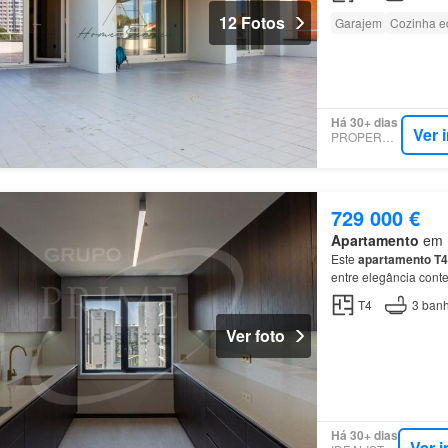
12 Fotos
Garajem
Cozinha e
Há 30+ dias
Ver 
PROPERSTAR
729 000 €
Apartamento
em R
Este
apartamento
T4
entre elegância con
T4
3
banh
Ver foto
Há 30+ dias
Ver 