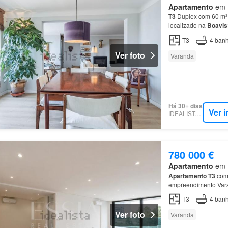
Apartamento
em R
T3
Duplex com 60 m² 
localizado na
Boavis
T3
4
banh
Ver foto
Varanda
Há 30+ dias
Ver 
IDEALISTA.PT
780 000 €
Apartamento
em R
Apartamento
T3
com 
empreendimento Varan
qualidade dos acabam
T3
4
banh
Ver foto
Varanda