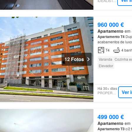
IDEALISTA.PT
960 000 €
Apartamento
em 4
Apartamento
T4
Dup
acabamentos de luxo 
independentes e aces
T4
4
banh
ampla…
12 Fotos
Varanda
Cozinha e
Elevador
Há 30+ dias
Ver 
PROPERSTAR
499 000 €
Apartamento
em R
Apartamento
T3
c/2 