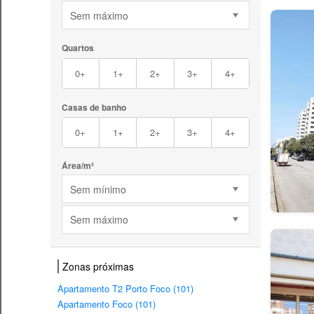
Sem máximo
Quartos
0+
1+
2+
3+
4+
Casas de banho
0+
1+
2+
3+
4+
Área/m²
Sem mínimo
Sem máximo
Zonas próximas
Apartamento T2 Porto Foco (101)
Apartamento Foco (101)