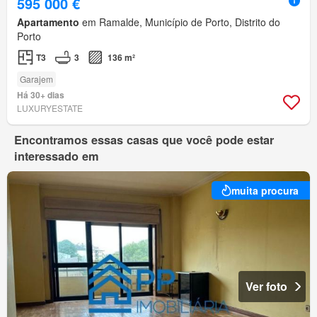
595 000 €
Apartamento
em Ramalde, Município de Porto, Distrito do
Porto
T3
3
136 m²
Garajem
Há 30+ dias
LUXURYESTATE
Encontramos essas casas que você pode estar
interessado em
muita procura
Ver foto