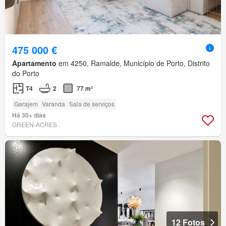
475 000 €
Apartamento
em 4250, Ramalde, Município de Porto, Distrito
do Porto
T4
2
77 m²
Garajem
Varanda
Sala de serviços
Há 30+ dias
GREEN-ACRES
12 Fotos