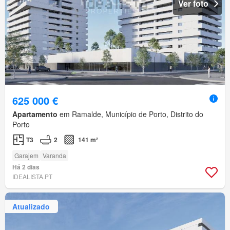
Ver foto
625 000 €
Apartamento
em Ramalde, Município de Porto, Distrito do
Porto
T3
2
141 m²
Garajem
Varanda
Há 2 dias
IDEALISTA.PT
Atualizado