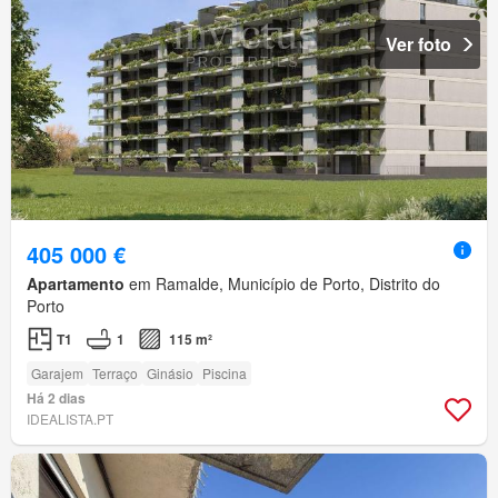
Ver foto
405 000 €
Apartamento
em Ramalde, Município de Porto, Distrito do
Porto
T1
1
115 m²
Garajem
Terraço
Ginásio
Piscina
Há 2 dias
IDEALISTA.PT