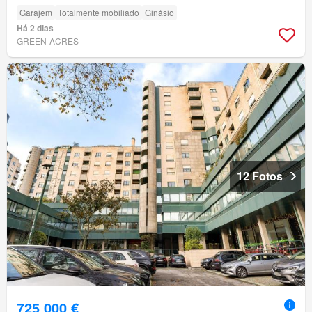
Garajem
Totalmente mobiliado
Ginásio
Há 2 dias
GREEN-ACRES
12 Fotos
725 000 €