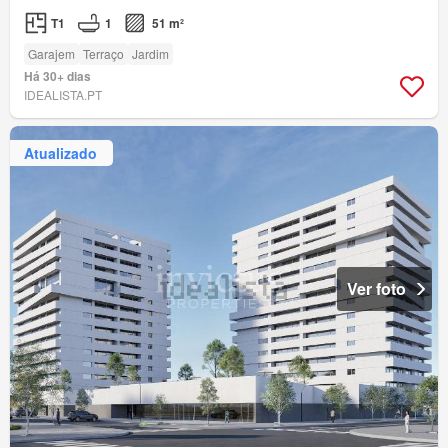
T1
1
51 m²
Garajem
Terraço
Jardim
Há 30+ dias
IDEALISTA.PT
Atualizado
Ver foto