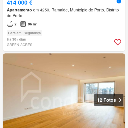
414 000 €
Apartamento
em 4250, Ramalde, Município de Porto, Distrito
do Porto
2
96 m²
Garajem
Segurança
Há 30+ dias
GREEN-ACRES
12 Fotos