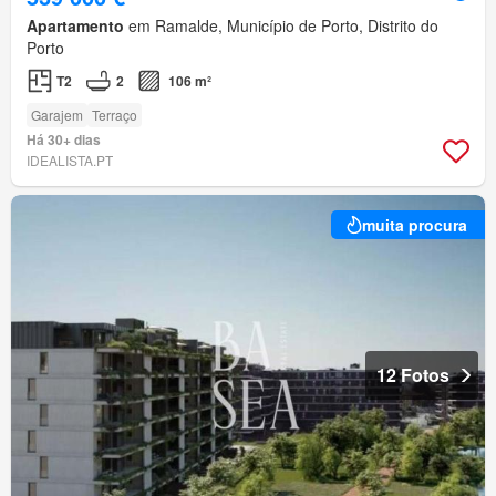
Apartamento
em Ramalde, Município de Porto, Distrito do
Porto
T2
2
106 m²
Garajem
Terraço
Há 30+ dias
IDEALISTA.PT
muita procura
12 Fotos