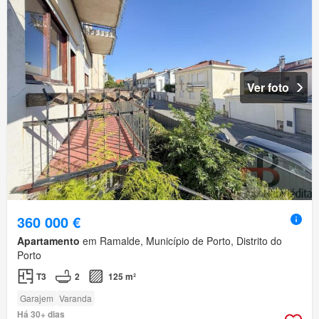
Ver foto
360 000 €
Apartamento
em Ramalde, Município de Porto, Distrito do
Porto
T3
2
125 m²
Garajem
Varanda
Há 30+ dias