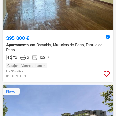
395 000 €
Apartamento
em Ramalde, Município de Porto, Distrito do
Porto
T3
2
130 m²
Garajem
Varanda
Lareira
Há 30+ dias
IDEALISTA.PT
Novo