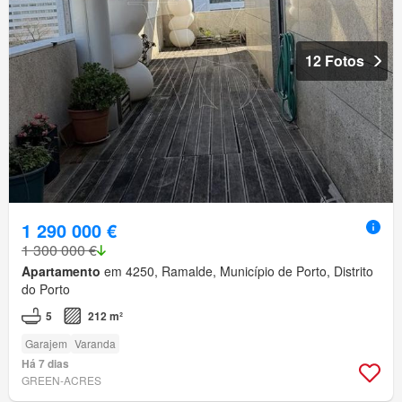
12 Fotos
1 290 000 €
1 300 000 €
Apartamento
em 4250, Ramalde, Município de Porto, Distrito
do Porto
5
212 m²
Garajem
Varanda
Há 7 dias
GREEN-ACRES