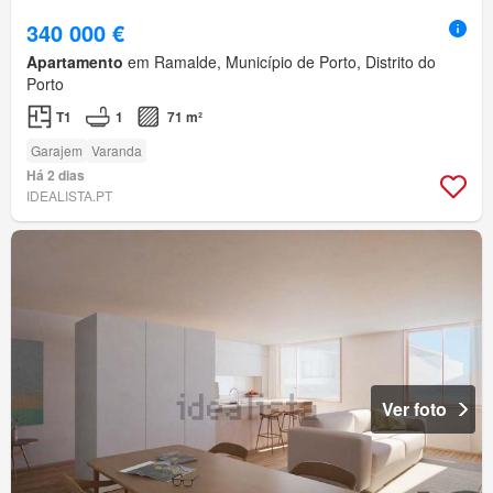
340 000 €
Apartamento
em Ramalde, Município de Porto, Distrito do
Porto
T1
1
71 m²
Garajem
Varanda
Há 2 dias
IDEALISTA.PT
Ver foto