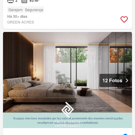
2
93 m²
Garajem
Segurança
Há 30+ dias
GREEN-ACRES
12 Fotos