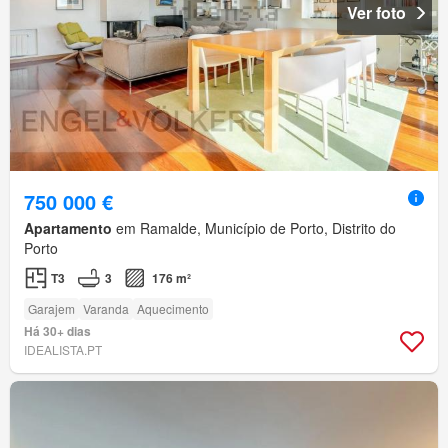
Ver foto
750 000 €
Apartamento
em Ramalde, Município de Porto, Distrito do
Porto
T3
3
176 m²
Garajem
Varanda
Aquecimento
Há 30+ dias
IDEALISTA.PT