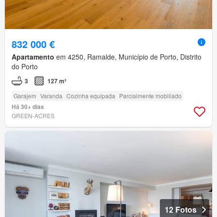
832 000 €
Apartamento
em 4250, Ramalde, Município de Porto, Distrito
do Porto
3
127 m²
Garajem
Varanda
Cozinha equipada
Parcialmente mobiliado
Há 30+ dias
GREEN-ACRES
12 Fotos