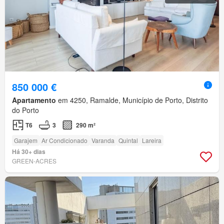
850 000 €
Apartamento
em 4250, Ramalde, Município de Porto, Distrito
do Porto
T6
3
290 m²
Garajem
Ar Condicionado
Varanda
Quintal
Lareira
Há 30+ dias
GREEN-ACRES