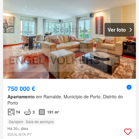
Ver foto
750 000 €
Apartamento
em Ramalde, Município de Porto, Distrito do
Porto
T4
3
191 m²
Garajem
Sala de serviços
Há 30+ dias
IDEALISTA.PT