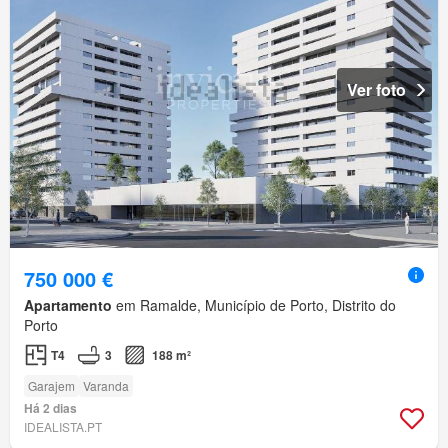
Ver foto
750 000 €
Apartamento
em Ramalde, Município de Porto, Distrito do
Porto
T4
3
188 m²
Garajem
Varanda
Há 2 dias
IDEALISTA.PT