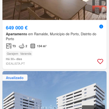
649 000 €
Apartamento
em Ramalde, Município de Porto, Distrito do
Porto
T3
2
134 m²
Garajem
Varanda
Há 30+ dias
IDEALISTA.PT
Atualizado