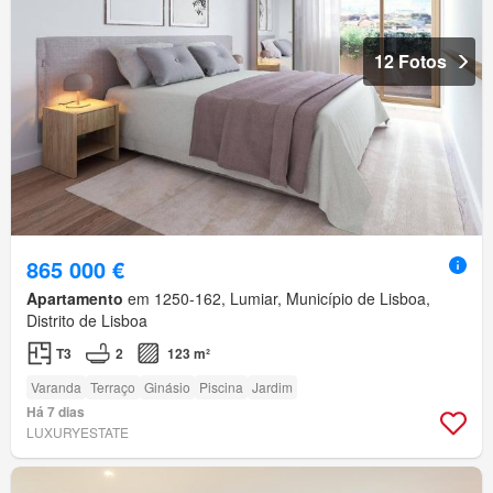
12 Fotos
865 000 €
Apartamento
em 1250-162, Lumiar, Município de Lisboa,
Distrito de Lisboa
T3
2
123 m²
Varanda
Terraço
Ginásio
Piscina
Jardim
Há 7 dias
LUXURYESTATE