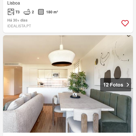
Lisboa
T3
2
180 m²
Há 30+ dias
IDEALISTA.PT
12 Fotos