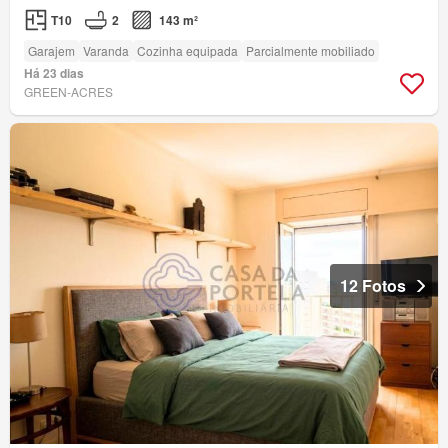
T10
2
143 m²
Garajem
Varanda
Cozinha equipada
Parcialmente mobiliado
Há 23 dias
GREEN-ACRES
12 Fotos