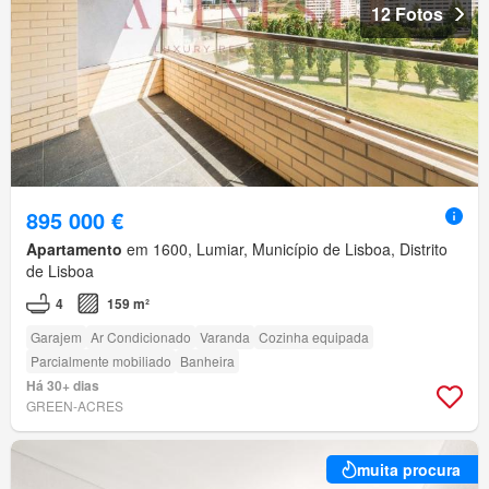
12 Fotos
895 000 €
Apartamento
em 1600, Lumiar, Município de Lisboa, Distrito
de Lisboa
4
159 m²
Garajem
Ar Condicionado
Varanda
Cozinha equipada
Parcialmente mobiliado
Banheira
Há 30+ dias
GREEN-ACRES
muita procura