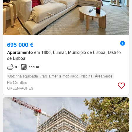
695 000 €
Apartamento
em 1600, Lumiar, Município de Lisboa, Distrito
de Lisboa
3
111 m²
Cozinha equipada
Parcialmente mobiliado
Piscina
Área verde
Há 30+ dias
GREEN-ACRES