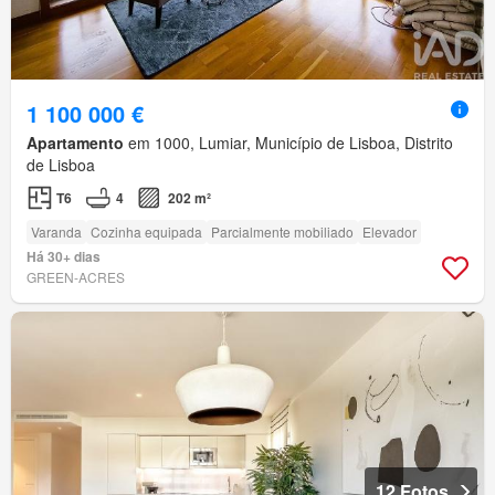
1 100 000 €
Apartamento
em 1000, Lumiar, Município de Lisboa, Distrito
de Lisboa
T6
4
202 m²
Varanda
Cozinha equipada
Parcialmente mobiliado
Elevador
Há 30+ dias
GREEN-ACRES
12 Fotos