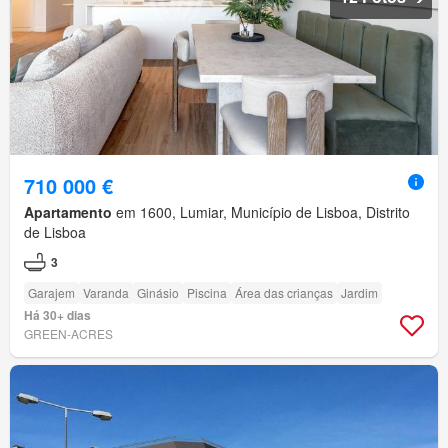
710 000 €
Apartamento
em 1600, Lumiar, Município de Lisboa, Distrito
de Lisboa
3
Garajem
Varanda
Ginásio
Piscina
Área das crianças
Jardim
Há 30+ dias
GREEN-ACRES