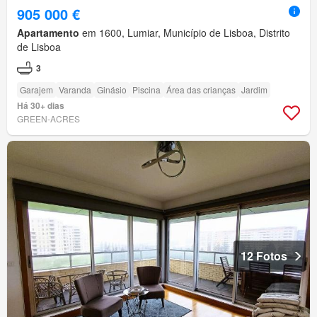
905 000 €
Apartamento
em 1600, Lumiar, Município de Lisboa, Distrito
de Lisboa
3
Garajem
Varanda
Ginásio
Piscina
Área das crianças
Jardim
Há 30+ dias
GREEN-ACRES
12 Fotos