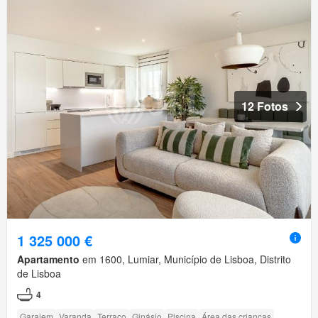
12 Fotos
1 325 000 €
Apartamento
em 1600, Lumiar, Município de Lisboa, Distrito
de Lisboa
4
Garajem
Varanda
Terraço
Ginásio
Piscina
Área das crianças