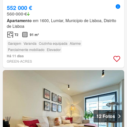
552 000 €
560 000 €
Apartamento
em 1600, Lumiar, Município de Lisboa, Distrito
de Lisboa
T2
91 m²
Garajem
Varanda
Cozinha equipada
Alarme
Parcialmente mobiliado
Elevador
Há 11 dias
GREEN-ACRES
12 Fotos