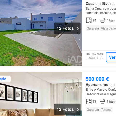
Casa
em Silveira, 
Santa Cruz, com poss
comércio, escolas, 
T4
4
banh
12 Fotos
Garajem
Vista pan
Há 30+ dias
Ver
LUXURYESTATE
500 000 €
zado
Apartamento
em 2
Entre o Mar e o Conf
Descubra este magní
do Imóvel* *
Apartam
T3
3
banh
12 Fotos
Garajem
Terraço