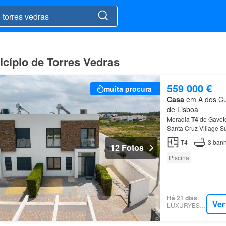
cípio de Torres Vedras
559 000 €
muita procura
Casa
em A dos Cun
de Lisboa
Moradia
T4
de Gaveto
Santa Cruz Village 
T4
3
banh
12 Fotos
Piscina
Há 21 dias
Ver
LUXURYESTATE