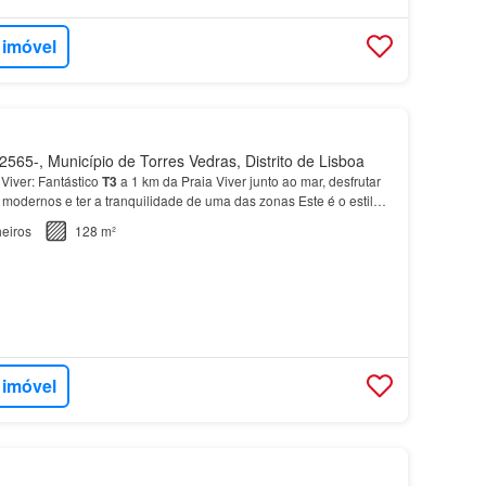
 imóvel
565-, Município de Torres Vedras, Distrito de Lisboa
iver: Fantástico
T3
a 1 km da Praia Viver junto ao mar, desfrutar
modernos e ter a tranquilidade de uma das zonas Este é o estilo
lusivo
apartamento
T3
na Silveira te…
eiros
128 m²
 imóvel