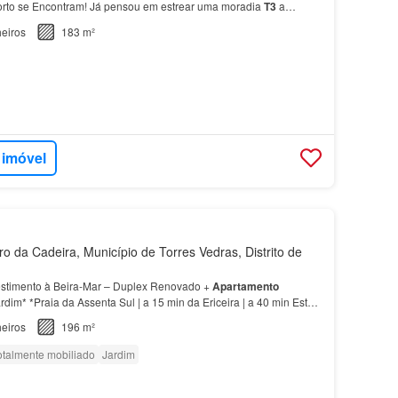
orto se Encontram! Já pensou em estrear uma moradia
T3
a
ia?
eiros
183 m²
 imóvel
 da Cadeira, Município de Torres Vedras, Distrito de
estimento à Beira-Mar – Duplex Renovado +
Apartamento
im* *Praia da Assenta Sul | a 15 min da Ericeira | a 40 min Esta
posta por um duplex
T3
e um
apartamento
T1 tota…
eiros
196 m²
otalmente mobiliado
Jardim