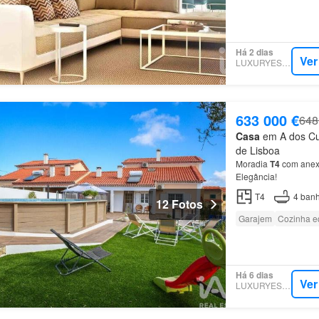
Há 2 dias
Ver
LUXURYESTATE
633 000 €
648
Casa
em A dos Cun
de Lisboa
Moradia
T4
com anexo
Elegância!
T4
4
banh
12 Fotos
Garajem
Cozinha e
Há 6 dias
Ver
LUXURYESTATE