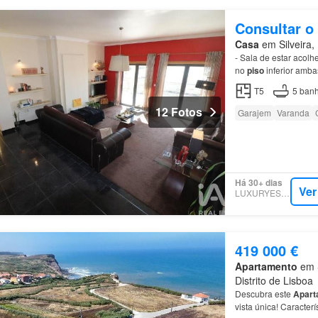
Consultar o
Casa
em Silveira, 
- Sala de estar acol
no
piso
inferior amba
T5
5
banh
12 Fotos
Garajem
Varanda
Há 30+ dias
Ver
LUXURYESTATE
419 000 €
Apartamento
em S
Distrito de Lisboa
Descubra este
Apart
vista única! Caracterí