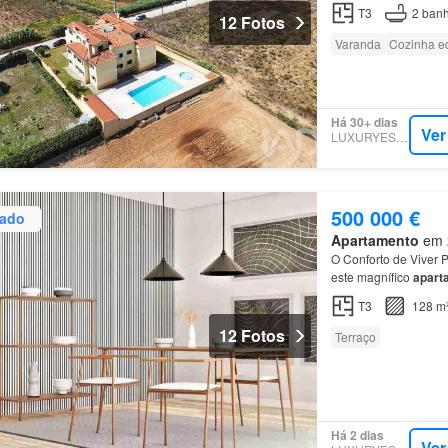
luminosos, ideais pa
T3
2
banh
12 Fotos
Varanda
Cozinha e
Há 30+ dias
Ver
LUXURYESTATE
500 000 €
zado
Apartamento
em 2
O Conforto de Viver P
este magnífico
apart
T3
128 m
12 Fotos
Terraço
Há 2 dias
Ver