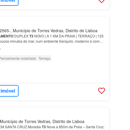
565-, Município de Torres Vedras, Distrito de Lisboa
AMENTO
DUPLEX
T3
NOVO | A 1 KM DA PRAIA | TERRAÇO | 125
poucos minutos do mar, num ambiente tranquilo, moderno e com
amento
duplex
T3
de nova construção (2026), localiz…
²
Parcialmente mobiliado
Terraço
 imóvel
Município de Torres Vedras, Distrito de Lisboa
M SANTA CRUZ Moradia
T3
Nova a 850m da Praia – Santa Cruz: