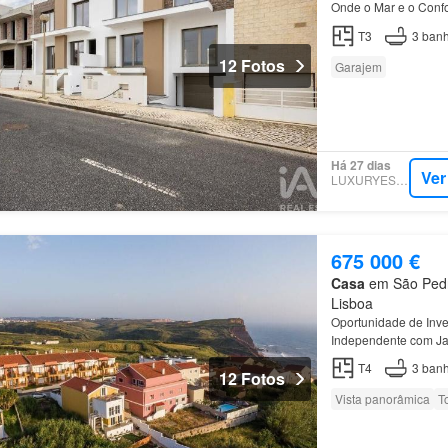
Onde o Mar e o Conf
apenas 850m da pra
T3
3
banh
12 Fotos
Garajem
Há 27 dias
Ver
LUXURYESTATE
675 000 €
Casa
em São Pedro
Lisboa
Oportunidade de Inv
Independente com Jard
moradia única é com
T4
3
banh
12 Fotos
Vista panorâmica
T