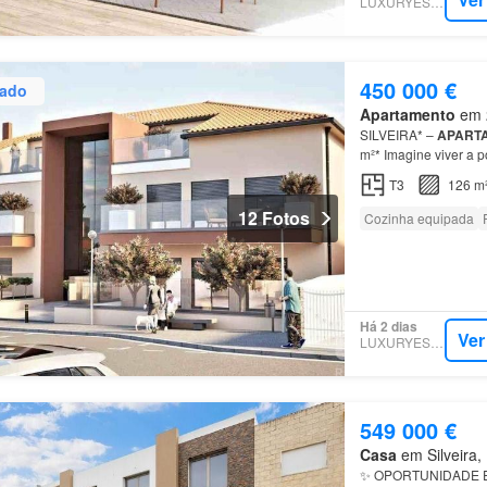
LUXURYESTATE
450 000 €
zado
Apartamento
em 2
SILVEIRA* –
APART
m²* Imagine viver a 
Este magnífico
apart
T3
126 m
12 Fotos
Cozinha equipada
Há 2 dias
Ver
LUXURYESTATE
549 000 €
Casa
em Silveira, 
✨ OPORTUNIDADE E