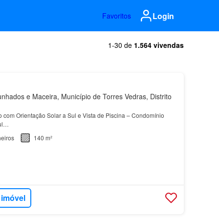
Login
Favoritos
1-30 de
1.564 vivendas
hados e Maceira, Município de Torres Vedras, Distrito
 com Orientação Solar a Sul e Vista de Piscina – Condomínio
Sul…
eiros
140 m²
 imóvel