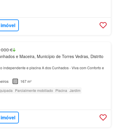
 imóvel
 000 €
hados e Maceira, Município de Torres Vedras, Distrito
 independente e piscina A dos Cunhados - Viva com Conforto e
eiros
167 m²
quipada
Parcialmente mobiliado
Piscina
Jardim
 imóvel