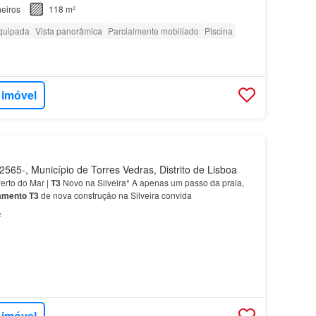
ra descanso e relaxamento.…
eiros
118 m²
quipada
Vista panorâmica
Parcialmente mobiliado
Piscina
 imóvel
565-, Município de Torres Vedras, Distrito de Lisboa
erto do Mar |
T3
Novo na Silveira* A apenas um passo da praia,
amento
T3
de nova construção na Silveira convida
²
 imóvel