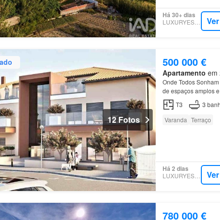
Há 30+ dias
Ver
LUXURYESTATE
500 000 €
zado
Apartamento
em 2
Onde Todos Sonham V
de espaços amplos e 
de vida que este exc
T3
3
banh
12 Fotos
Varanda
Terraço
Há 2 dias
Ver
LUXURYESTATE
780 000 €