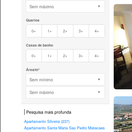
Sem máximo
Quartos
0+
1+
2+
3+
4+
Casas de banho
0+
1+
2+
3+
4+
Área/m²
Sem mínimo
Sem máximo
Pesquisa mais profunda
Apartamento Silveira (237)
Apartamento Santa Maria Sao Pedro Matacaes