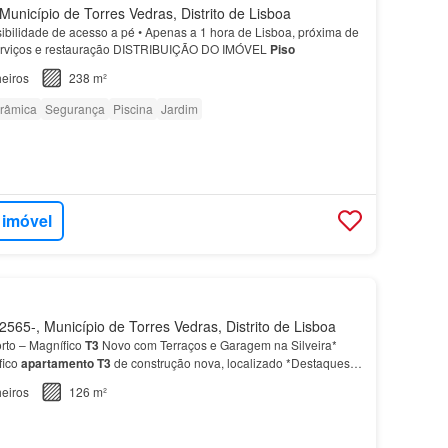
Município de Torres Vedras, Distrito de Lisboa
ibilidade de acesso a pé • Apenas a 1 hora de Lisboa, próxima de
serviços e restauração DISTRIBUIÇÃO DO IMÓVEL
Piso
eiros
238 m²
orâmica
Segurança
Piscina
Jardim
 imóvel
565-, Município de Torres Vedras, Distrito de Lisboa
orto – Magnífico
T3
Novo com Terraços e Garagem na Silveira*
fico
apartamento
T3
de construção nova, localizado *Destaques
ento
T3
novo, com design moderno e acabamen…
eiros
126 m²