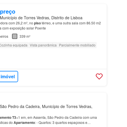
 preço
Município de Torres Vedras, Distrito de Lisboa
hedora com 26,2 m², no
piso
térreo, e uma outra sala com 86.50 m2
s com exposição solar Poente
eiros
339 m²
Cozinha equipada
Vista panorâmica
Parcialmente mobiliado
 imóvel
ão Pedro da Cadeira, Município de Torres Vedras,
amento
T3
+1 em, em Assenta, São Pedro da Cadeira com uma
sticas do
Apartamento
: - Quartos: 3 quartos espaçosos e