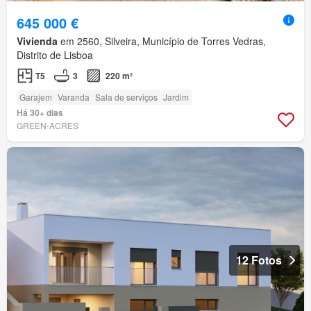
645 000 €
Vivienda
em 2560, Silveira, Município de Torres Vedras,
Distrito de Lisboa
T5
3
220 m²
Garajem
Varanda
Sala de serviços
Jardim
Há 30+ dias
GREEN-ACRES
12 Fotos