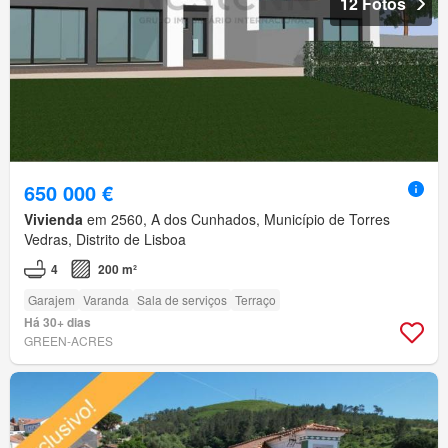
12 Fotos
650 000 €
Vivienda
em 2560, A dos Cunhados, Município de Torres
Vedras, Distrito de Lisboa
4
200 m²
Garajem
Varanda
Sala de serviços
Terraço
Há 30+ dias
GREEN-ACRES