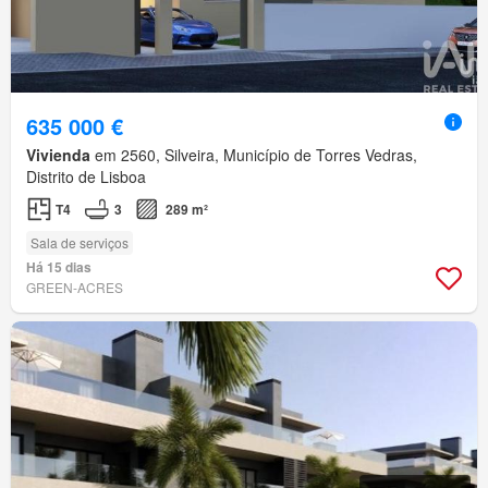
635 000 €
Vivienda
em 2560, Silveira, Município de Torres Vedras,
Distrito de Lisboa
T4
3
289 m²
Sala de serviços
Há 15 dias
GREEN-ACRES