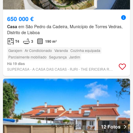
650 000 €
Casa
em São Pedro da Cadeira, Município de Torres Vedras,
Distrito de Lisboa
T4
3
190 m²
Garajem
Ar Condicionado
Varanda
Cozinha equipada
Parcialmente mobiliado
Segurança
Jardim
Há 19 dias
SUPERCASA - A CASA DAS CASAS - RJRI - THE ERICEIRA REAL ESTATE, LDA.
12 Fotos