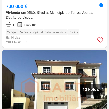
700 000 €
Vivienda
em 2560, Silveira, Município de Torres Vedras,
Distrito de Lisboa
4
1 599 m²
Garajem
Varanda
Quintal
Sala de serviços
Piscina
Há 14 dias
GREEN-ACRES
12 Fotos