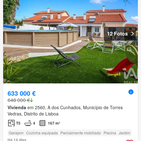
12 Fotos
633 000 €
648 000 €
Vivienda
em 2560, A dos Cunhados, Município de Torres
Vedras, Distrito de Lisboa
T5
4
167 m²
Garajem
Cozinha equipada
Parcialmente mobiliado
Piscina
Jardim
Há 14 dias