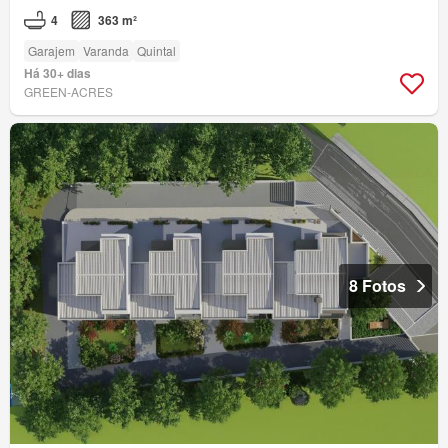
4
363 m²
Garajem
Varanda
Quintal
Há 30+ dias
GREEN-ACRES
8 Fotos