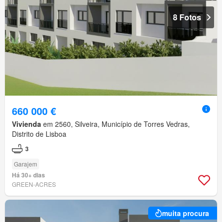
8 Fotos
660 000 €
Vivienda
em 2560, Silveira, Município de Torres Vedras,
Distrito de Lisboa
3
Garajem
Há 30+ dias
GREEN-ACRES
muita procura