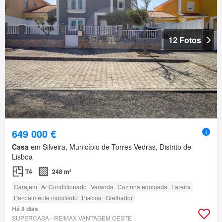
12 Fotos
649 000 €
Casa
em Silveira, Município de Torres Vedras, Distrito de
Lisboa
T4
248 m²
Garajem
Ar Condicionado
Varanda
Cozinha equipada
Lareira
Parcialmente mobiliado
Piscina
Grelhador
Há 8 dias
SUPERCASA - RE/MAX VANTAGEM OESTE