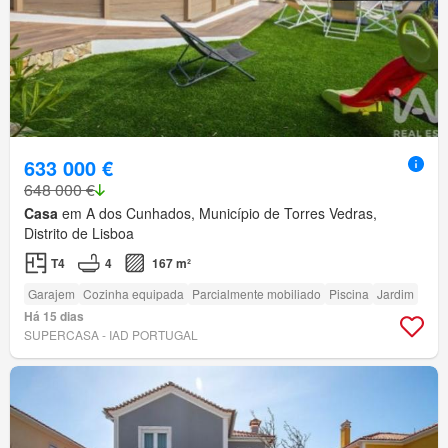
633 000 €
648 000 €
Casa
em A dos Cunhados, Município de Torres Vedras,
Distrito de Lisboa
T4
4
167 m²
Garajem
Cozinha equipada
Parcialmente mobiliado
Piscina
Jardim
Há 15 dias
SUPERCASA - IAD PORTUGAL