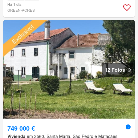
Há 1 dia
GREEN-ACRES
12 Fotos
749 000 €
Vivienda
em 2560, Santa Maria, São Pedro e Matacães,