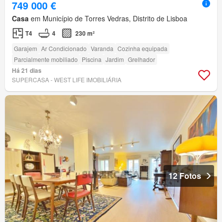
749 000 €
Casa
em Município de Torres Vedras, Distrito de Lisboa
T4
4
230 m²
Garajem
Ar Condicionado
Varanda
Cozinha equipada
Parcialmente mobiliado
Piscina
Jardim
Grelhador
Há 21 dias
SUPERCASA - WEST LIFE IMOBILIÁRIA
12 Fotos