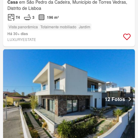
Casa
em São Pedro da Cadeira, Município de Torres Vedras,
Distrito de Lisboa
T4
3
196 m²
Vista panorâmica
Totalmente mobiliado
Jardim
Há 30+ dias
LUXURYESTATE
12 Fotos