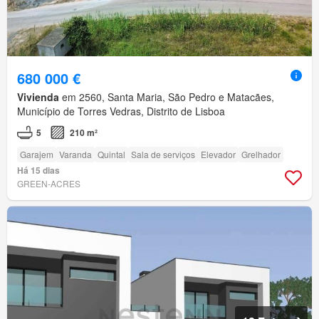
680 000 €
Vivienda
em 2560, Santa Maria, São Pedro e Matacães,
Município de Torres Vedras, Distrito de Lisboa
5
210 m²
Garajem
Varanda
Quintal
Sala de serviços
Elevador
Grelhador
Há 15 dias
GREEN-ACRES