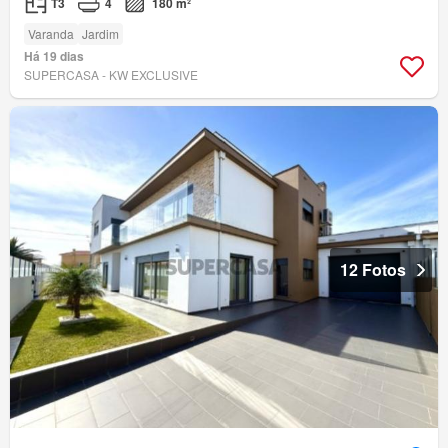
T3
4
180 m²
Varanda
Jardim
Há 19 dias
SUPERCASA - KW EXCLUSIVE
12 Fotos