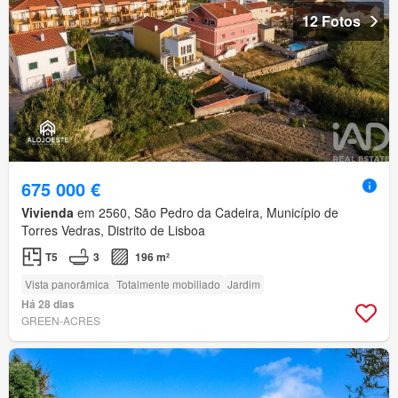
12 Fotos
675 000 €
Vivienda
em 2560, São Pedro da Cadeira, Município de
Torres Vedras, Distrito de Lisboa
T5
3
196 m²
Vista panorâmica
Totalmente mobiliado
Jardim
Há 28 dias
GREEN-ACRES