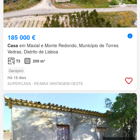
185 000 €
Casa
em Maxial e Monte Redondo, Município de Torres
Vedras, Distrito de Lisboa
T3
200 m²
Garajem
Há 18 dias
SUPERCASA - RE/MAX VANTAGEM OESTE