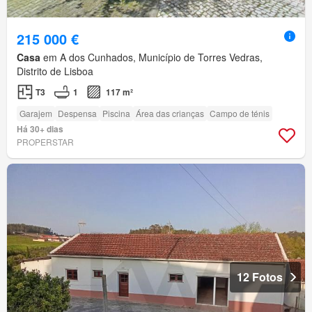
215 000 €
Casa
em A dos Cunhados, Município de Torres Vedras,
Distrito de Lisboa
T3
1
117 m²
Garajem
Despensa
Piscina
Área das crianças
Campo de ténis
Há 30+ dias
PROPERSTAR
12 Fotos