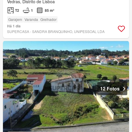
Vedras, Distrito de Lisboa
T2
1
85 m²
Garajem
Varanda
Grelhador
Há 1 dia
SUPERCASA - SANDRA BRANQUINHO, UNIPESSOAL LDA
12 Fotos