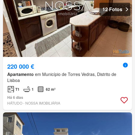
12 Fotos
220 000 €
Apartamento
em Município de Torres Vedras, Distrito de
Lisboa
T1
1
62 m²
Há 6 dias
HÁTUDO - NOSSA IMOBILIÁRIA