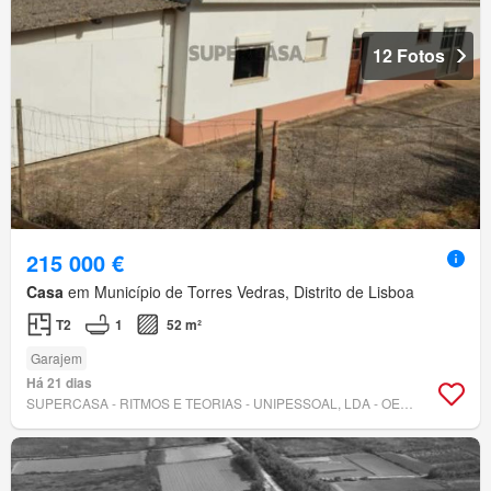
12 Fotos
215 000 €
Casa
em Município de Torres Vedras, Distrito de Lisboa
T2
1
52 m²
Garajem
Há 21 dias
SUPERCASA - RITMOS E TEORIAS - UNIPESSOAL, LDA - OESTE SOLUÇÕES