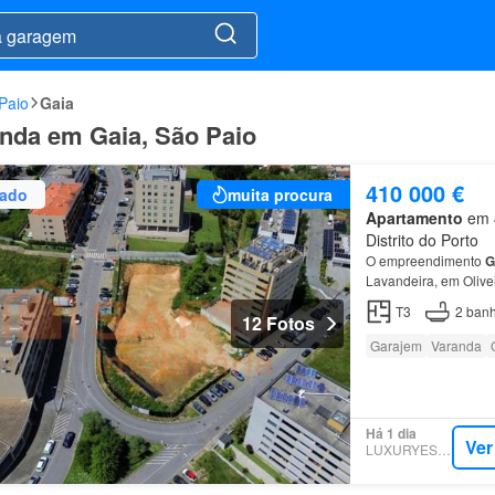
Paio
Gaia
nda em Gaia, São Paio
410 000 €
zado
muita procura
Apartamento
em 4
Distrito do Porto
O empreendimento
G
Lavandeira, em Olive
T3
2
banh
12 Fotos
Garajem
Varanda
Há 1 dia
Ver
LUXURYESTATE