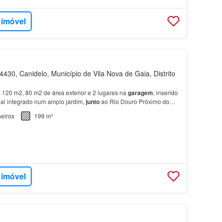
 imóvel
430, Canidelo, Município de Vila Nova de Gaia, Distrito
120 m2, 80 m2 de área exterior e 2 lugares na
garagem
, inserido
ial integrado num amplo jardim,
junto
ao Rio Douro Próximo do
 Vila Nova de
Gaia
, o projeto engloba as…
eiros
199 m²
 imóvel