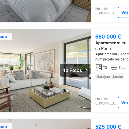
Há 1 dia
Ver
LUXURYESTATE
660 000 €
zado
Apartamento
em 4
do Porto
Apartamento
T3
com 
num projeto residenc
Porto e do centro de
T3
3
banh
12 Fotos
Garajem
Jardim
Há 1 dia
Ver
LUXURYESTATE
525 000 €
zado