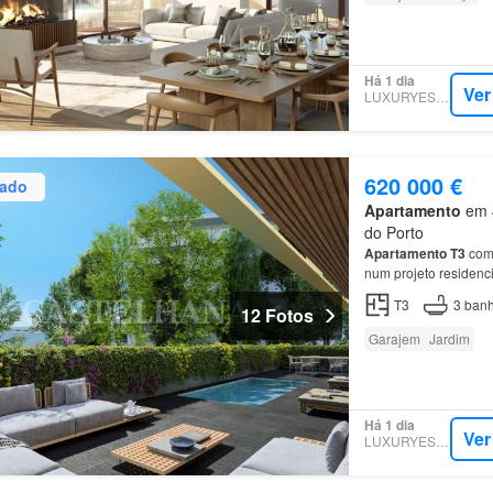
Há 1 dia
Ver
LUXURYESTATE
620 000 €
zado
Apartamento
em 4
do Porto
Apartamento
T3
com 
num projeto residenc
Porto e do centro de
T3
3
banh
12 Fotos
Garajem
Jardim
Há 1 dia
Ver
LUXURYESTATE