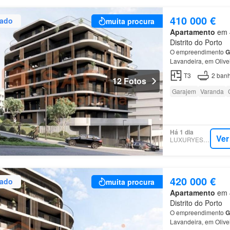
410 000 €
zado
muita procura
Apartamento
em 4
Distrito do Porto
O empreendimento
G
Lavandeira, em Olive
T3
2
banh
12 Fotos
Garajem
Varanda
Há 1 dia
Ver
LUXURYESTATE
420 000 €
zado
muita procura
Apartamento
em 4
Distrito do Porto
O empreendimento
G
Lavandeira, em Olive