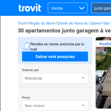
Venda
Trovit
Região do Norte
Distrito de Viana do Castelo
São 
30 apartamentos junto garagem à ve
Atuali
Receba os novos anúncios por e-
mail
Salvar esta pesquisa
Ordenar por
Relevância
Preço
Sem mínimo