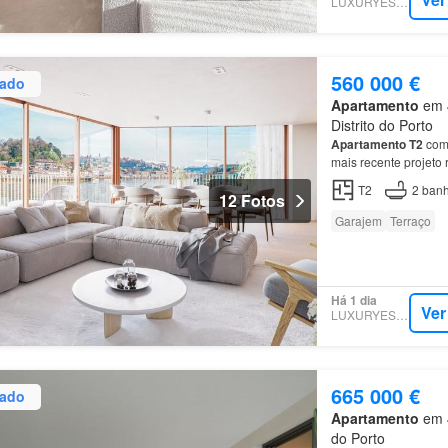
LUXURYESTATE
560 000 €
zado
Apartamento
em 4
Distrito do Porto
Apartamento
T2
com 
mais recente projeto
Gaia
.…
T2
2
banh
12 Fotos
Garajem
Terraço
Há 1 dia
Ver
LUXURYESTATE
665 000 €
zado
Apartamento
em 4
do Porto