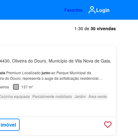
Login
Favoritos
1-30 de
30 vivendas
430, Oliveira do Douro, Município de Vila Nova de Gaia,
aia
Premium Localizado
junto
ao Parque Municipal da
ira do Douro, representa o auge da sofisticação residencial…
eiros
137 m²
Cozinha equipada
Parcialmente mobiliado
Jardim
Área verde
 imóvel