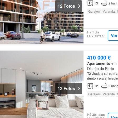
T3
2
banh
12 Fotos
Garajem
Varanda
Há 1 dia
Ver
LUXURYESTATE
410 000 €
Apartamento
em S
Distrito do Porto
T2
virado a sul com 
(
junto
à praia) Imagin
apartamento
T2
de 8
T2
2
banh
12 Fotos
Garajem
Varanda
Há 30+ dias
Ver