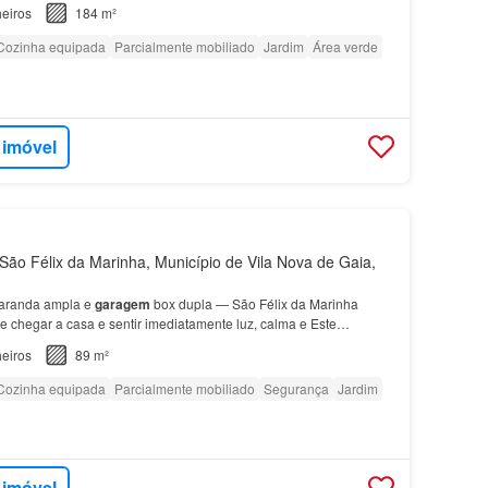
eiros
184 m²
Cozinha equipada
Parcialmente mobiliado
Jardim
Área verde
 imóvel
ão Félix da Marinha, Município de Vila Nova de Gaia,
varanda ampla e
garagem
box dupla — São Félix da Marinha
e chegar a casa e sentir imediatamente luz, calma e Este
9 m², totalmente virado a sul e inserido num condo…
eiros
89 m²
Cozinha equipada
Parcialmente mobiliado
Segurança
Jardim
 imóvel