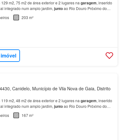
129 m2, 75 m2 de área exterior e 2 lugares na
garagem
, inserido
ial integrado num amplo jardim,
junto
ao Rio Douro Próximo do
 Vila Nova de
Gaia
, o projeto engloba as…
eiros
203 m²
 imóvel
430, Canidelo, Município de Vila Nova de Gaia, Distrito
119 m2, 48 m2 de área exterior e 2 lugares na
garagem
, inserido
ial integrado num amplo jardim,
junto
ao Rio Douro Próximo do
 Vila Nova de
Gaia
, o projeto engloba as…
eiros
167 m²