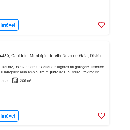
 imóvel
430, Canidelo, Município de Vila Nova de Gaia, Distrito
109 m2, 98 m2 de área exterior e 2 lugares na
garagem
, inserido
ial integrado num amplo jardim,
junto
ao Rio Douro Próximo do
 Vila Nova de
Gaia
, o projeto engloba as…
eiros
206 m²
 imóvel