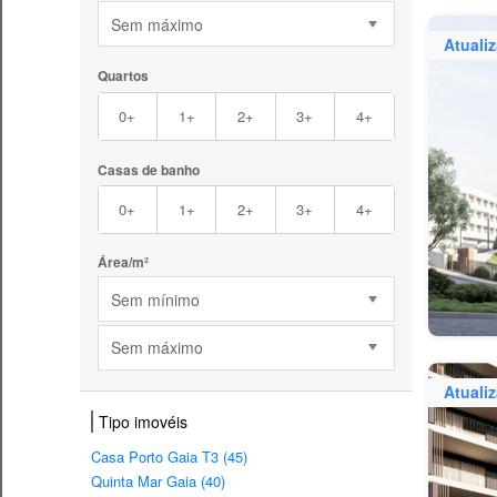
Sem máximo
Atuali
Quartos
0+
1+
2+
3+
4+
Casas de banho
0+
1+
2+
3+
4+
Área/m²
Sem mínimo
Sem máximo
Atuali
Tipo imovéis
Casa Porto Gaia T3 (45)
Quinta Mar Gaia (40)