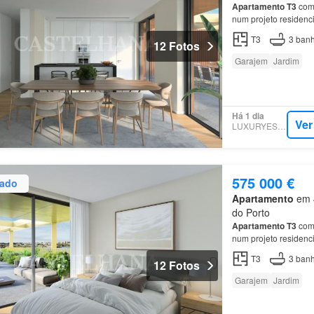
Apartamento
T3
com 
num projeto residenc
Porto e do centro de
T3
3
banh
12 Fotos
Garajem
Jardim
Há 1 dia
Ver
LUXURYESTATE
575 000 €
zado
Apartamento
em 4
do Porto
Apartamento
T3
com 
num projeto residenc
Porto e do centro de
T3
3
banh
12 Fotos
Garajem
Jardim