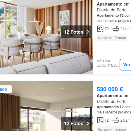
Apartamento
em 4
Distrito do Porto
Apartamento
T2
com 
mais recente projeto
Gaia
.…
T2
2
banh
12 Fotos
Garajem
Terraço
Há 1 dia
Ver
LUXURYESTATE
530 000 €
zado
Apartamento
em 4
Distrito do Porto
Apartamento
T2
com 
mais recente projeto
Gaia
.…
T2
2
banh
12 Fotos
Garajem
Terraço