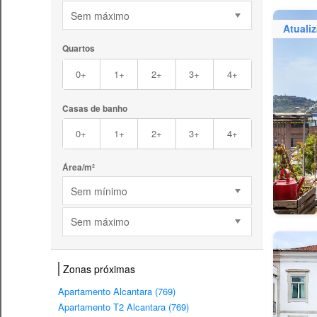
Sem máximo
Atuali
Quartos
0+
1+
2+
3+
4+
Casas de banho
0+
1+
2+
3+
4+
Área/m²
Sem mínimo
Sem máximo
Zonas próximas
Apartamento Alcantara (769)
Apartamento T2 Alcantara (769)