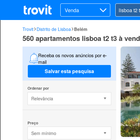
Venda
Trovit
Distrito de Lisboa
Belém
560 apartamentos lisboa t2 t3 à ve
Receba os novos anúncios por e-
mail
Salvar esta pesquisa
Ordenar por
Relevância
Preço
Sem mínimo