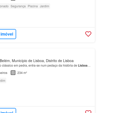
ionado
Segurança
Piscina
Jardim
 imóvel
elém, Município de Lisboa, Distrito de Lisboa
 clássico em pedra, entra-se num pedaço da história de
Lisboa
…
eiros
234 m²
rdim
 imóvel