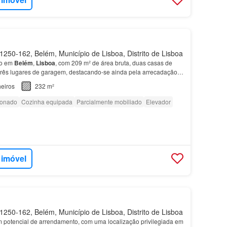
250-162, Belém, Município de Lisboa, Distrito de Lisboa
o em
Belém
,
Lisboa
, com 209 m² de área bruta, duas casas de
três lugares de garagem, destacando-se ainda pela arrecadação O
tuado num edifício com elevador, acessibilid…
eiros
232 m²
ionado
Cozinha equipada
Parcialmente mobiliado
Elevador
 imóvel
250-162, Belém, Município de Lisboa, Distrito de Lisboa
m potencial de arrendamento, com uma localização privilegiada em