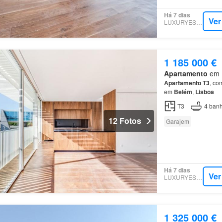
Há 7 dias
Ver
LUXURYESTATE
1 185 000 €
Apartamento
em 1
Apartamento
T3
, co
em
Belém
,
Lisboa
T3
4
banh
12 Fotos
Garajem
Há 7 dias
Ver
LUXURYESTATE
1 325 000 €