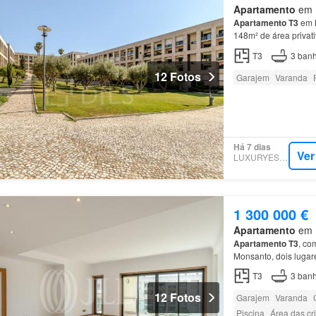
Apartamento
em 1
Apartamento
T3
em
148m² de área privat
quartos
, incluindo u
T3
3
banh
12 Fotos
Garajem
Varanda
Há 7 dias
Ver
LUXURYESTATE
1 300 000 €
Apartamento
em 1
Apartamento
T3
, co
Monsanto, dois lugar
Restelo, com piscina
T3
3
banh
12 Fotos
Garajem
Varanda
Piscina
Área das cr