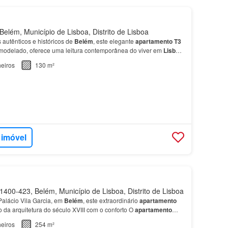
elém, Município de Lisboa, Distrito de Lisboa
 autênticos e históricos de
Belém
, este elegante
apartamento
T3
emodelado, oferece uma leitura contemporânea do viver em
Lisboa
,
 de fundo.…
eiros
130 m²
 imóvel
400-423, Belém, Município de Lisboa, Distrito de Lisboa
 Palácio Vila Garcia, em
Belém
, este extraordinário
apartamento
da arquitetura do século XVIII com o conforto O
apartamento
rtos, quatro casas de banho, aqueciment…
eiros
254 m²