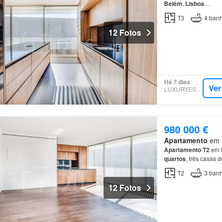
Belém
,
Lisboa
…
T3
4
banh
12 Fotos
Há 7 dias
Ver
LUXURYESTATE
980 000 €
Apartamento
em 1
Apartamento
T2
em
quartos
, três casas 
quartos
oferecem áre
T2
3
banh
12 Fotos