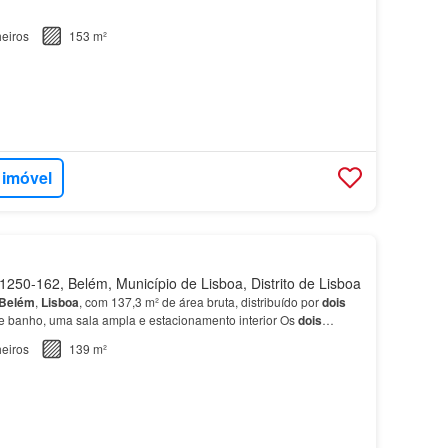
eiros
153 m²
 imóvel
250-162, Belém, Município de Lisboa, Distrito de Lisboa
Belém
,
Lisboa
, com 137,3 m² de área bruta, distribuído por
dois
de banho, uma sala ampla e estacionamento interior Os
dois
as generosas e bem distribuídas, com boa pri…
eiros
139 m²