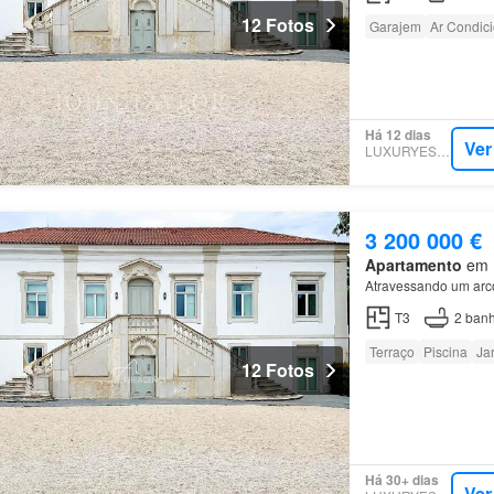
12 Fotos
Garajem
Ar Condic
Há 12 dias
Ver
LUXURYESTATE
3 200 000 €
Apartamento
em B
Atravessando um arco
T3
2
banh
Terraço
Piscina
Ja
12 Fotos
Há 30+ dias
Ver