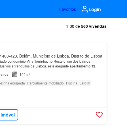
Login
Favoritos
1-30 de
560 vivendas
400-423, Belém, Município de Lisboa, Distrito de Lisboa
iado condomínio Villa Torrinha, no Restelo, um dos bairros
lusivos e tranquilos de
Lisboa
, este elegante
apartamento
T2
e uma perfeita ligação entre os espaços int…
eiros
144 m²
zinha equipada
Parcialmente mobiliado
Piscina
Jardim
 imóvel