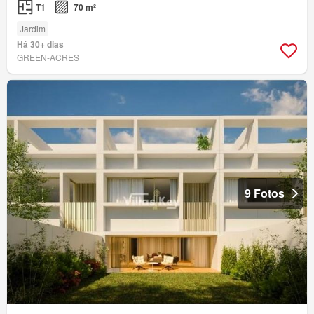
T1
70 m²
Jardim
Há 30+ dias
GREEN-ACRES
9 Fotos