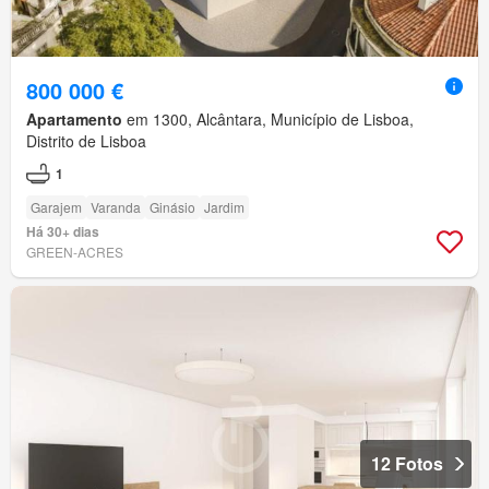
800 000 €
Apartamento
em 1300, Alcântara, Município de Lisboa,
Distrito de Lisboa
1
Garajem
Varanda
Ginásio
Jardim
Há 30+ dias
GREEN-ACRES
12 Fotos