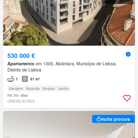
530 000 €
Apartamento
em 1300, Alcântara, Município de Lisboa,
Distrito de Lisboa
1
61 m²
Garajem
Varanda
Ginásio
Jardim
Há 30+ dias
GREEN-ACRES
muita procura