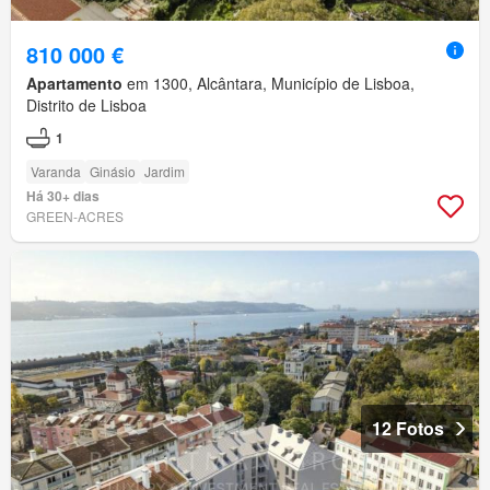
810 000 €
Apartamento
em 1300, Alcântara, Município de Lisboa,
Distrito de Lisboa
1
Varanda
Ginásio
Jardim
Há 30+ dias
GREEN-ACRES
12 Fotos