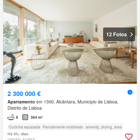
12 Fotos
2 300 000 €
Apartamento
em 1300, Alcântara, Município de Lisboa,
Distrito de Lisboa
6
364 m²
Cozinha equipada
Parcialmente mobiliado
amenity_drying_area
Há 30+ dias
GREEN-ACRES