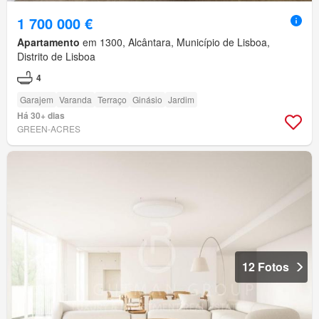
1 700 000 €
Apartamento
em 1300, Alcântara, Município de Lisboa,
Distrito de Lisboa
4
Garajem
Varanda
Terraço
Ginásio
Jardim
Há 30+ dias
GREEN-ACRES
12 Fotos