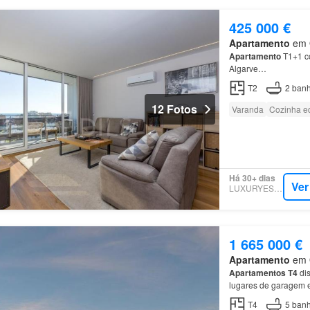
425 000 €
Apartamento
em Q
Apartamento
T1+1 co
Algarve…
T2
2
banh
12 Fotos
Varanda
Cozinha e
Há 30+ dias
Ver
LUXURYESTATE
1 665 000 €
Apartamento
em Q
Apartamentos
T4
dis
lugares de garagem 
T4
5
banh