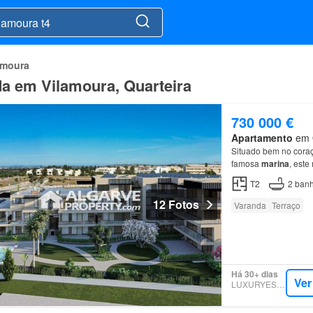
amoura
da em Vilamoura, Quarteira
730 000 €
Apartamento
em Q
Situado bem no cora
famosa
marina
, est
Interior: Oferecendo
T2
2
banh
12 Fotos
Varanda
Terraço
Há 30+ dias
Ver
LUXURYESTATE