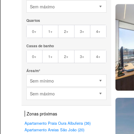
Sem máximo
Quartos
0+
1+
2+
3+
4+
Casas de banho
0+
1+
2+
3+
4+
Área/m²
Sem mínimo
Sem máximo
Zonas próximas
Apartamento Praia Oura Albufeira (36)
Apartamento Areias São João (20)