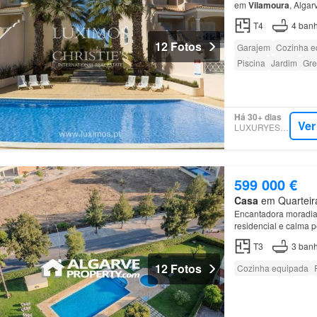
em
Vilamoura
, Alga
T4
4
banh
12 Fotos
Garajem
Cozinha e
Piscina
Jardim
Gre
Há 30+ dias
Ver
LUXURYESTATE
599 000 €
Casa
em Quarteira
Encantadora moradia
residencial e calma p
T3
3
banh
12 Fotos
Cozinha equipada