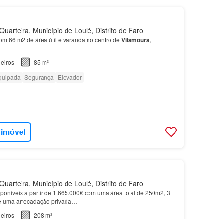
uarteira, Município de Loulé, Distrito de Faro
m 66 m2 de área útil e varanda no centro de
Vilamoura
,
eiros
85 m²
quipada
Segurança
Elevador
 imóvel
uarteira, Município de Loulé, Distrito de Faro
poníveis a partir de 1.665.000€ com uma área total de 250m2, 3
e uma arrecadação privada…
eiros
208 m²