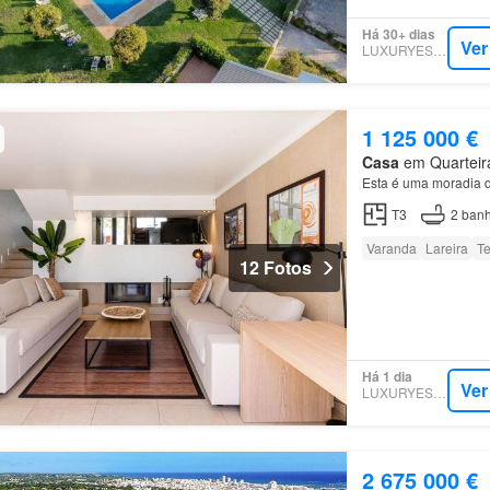
Há 30+ dias
Ver
LUXURYESTATE
1 125 000 €
Casa
em Quarteira
Esta é uma moradia 
T3
2
banh
Varanda
Lareira
Te
12 Fotos
Há 1 dia
Ver
LUXURYESTATE
2 675 000 €