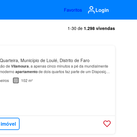
Login
Favoritos
1-30 de
1.298 vivendas
uarteira, Município de Loulé, Distrito de Faro
ção de
Vilamoura
, a apenas cinco minutos a pé da mundialmente
e moderno
apartamento
de dois quartos faz parte de um Disposição
 102 m² de área habitacional bem desenhad…
eiros
102 m²
 imóvel