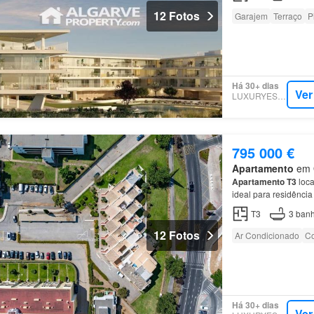
12 Fotos
Garajem
Terraço
P
Há 30+ dias
Ver
LUXURYESTATE
795 000 €
Apartamento
em Q
Apartamento
T3
loca
ideal para residênci
T3
3
banh
12 Fotos
Ar Condicionado
Co
Há 30+ dias
Ver