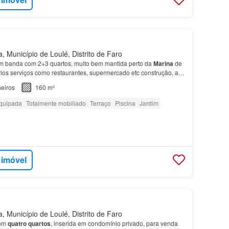
, Município de Loulé, Distrito de Faro
em banda com 2+3 quartos, muito bem mantida perto da
Marina
de
rios serviços como restaurantes, supermercado etc construção, ao
e encontramos dois quartos, uma casa d…
eiros
160 m²
quipada
Totalmente mobiliado
Terraço
Piscina
Jardim
 imóvel
, Município de Loulé, Distrito de Faro
com
quatro quartos
, inserida em condomínio privado, para venda