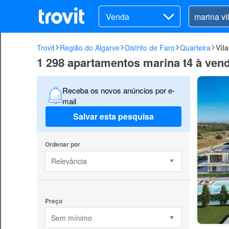
Venda
Trovit
Região do Algarve
Distrito de Faro
Quarteira
Vil
1 298 apartamentos marina t4 à ven
Receba os novos anúncios por e-
mail
Salvar esta pesquisa
Ordenar por
Relevância
Preço
Sem mínimo