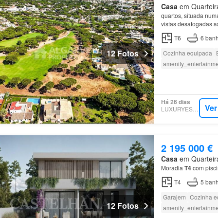
Casa
em Quarteira
quartos, situada numa
vistas desafogadas s
piso
superior encontr
T6
6
banh
12 Fotos
Cozinha equipada
amenity_entertainm
Há 26 dias
Ver
LUXURYESTATE
2 195 000 €
Casa
em Quarteira
Moradia
T4
com pisci
T4
5
banh
Garajem
Cozinha e
12 Fotos
amenity_entertainm