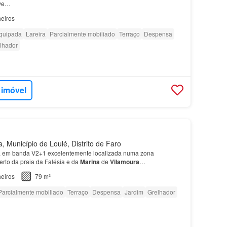
rve…
eiros
quipada
Lareira
Parcialmente mobiliado
Terraço
Despensa
lhador
 imóvel
, Município de Loulé, Distrito de Faro
 em banda V2+1 excelentemente localizada numa zona
erto da praia da Falésia e da
Marina
de
Vilamoura
…
eiros
79 m²
Parcialmente mobiliado
Terraço
Despensa
Jardim
Grelhador