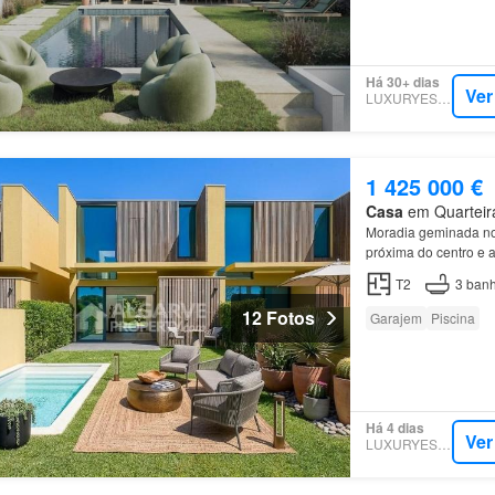
Há 30+ dias
Ver
LUXURYESTATE
1 425 000 €
Casa
em Quarteira
Moradia geminada no
próxima do centro e a
T2
3
banh
12 Fotos
Garajem
Piscina
Há 4 dias
Ver
LUXURYESTATE