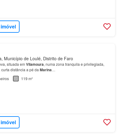
 imóvel
, Município de Loulé, Distrito de Faro
va, situada em
Vilamoura
, numa zona tranquila e privilegiada,
 curta distância a pé da
Marina
…
eiros
119 m²
 imóvel