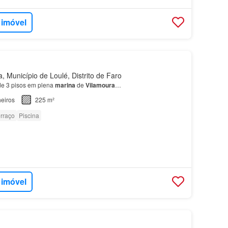
 imóvel
, Município de Loulé, Distrito de Faro
de 3 pisos em plena
marina
de
Vilamoura
…
eiros
225 m²
rraço
Piscina
 imóvel