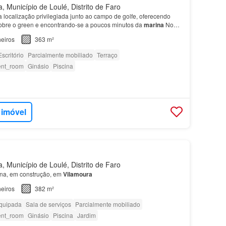
, Município de Loulé, Distrito de Faro
 localização privilegiada junto ao campo de golfe, oferecendo
obre o green e encontrando-se a poucos minutos da
marina
No
am-se duas magníficas suites, incluindo a…
eiros
363 m²
Escritório
Parcialmente mobiliado
Terraço
ent_room
Ginásio
Piscina
 imóvel
, Município de Loulé, Distrito de Faro
na, em construção, em
Vilamoura
eiros
382 m²
quipada
Sala de serviços
Parcialmente mobiliado
ent_room
Ginásio
Piscina
Jardim