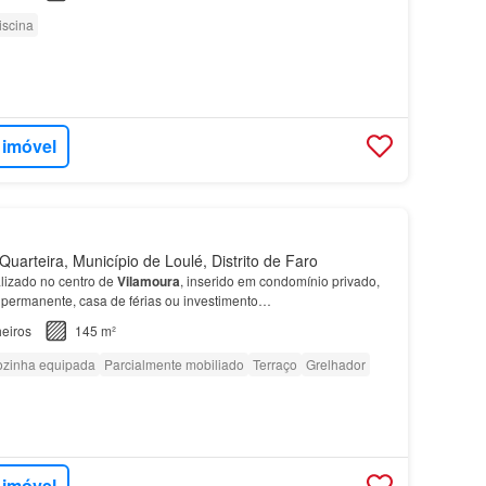
iscina
 imóvel
uarteira, Município de Loulé, Distrito de Faro
lizado no centro de
Vilamoura
, inserido em condomínio privado,
a permanente, casa de férias ou investimento…
eiros
145 m²
zinha equipada
Parcialmente mobiliado
Terraço
Grelhador
 imóvel