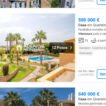
LUXURYESTATE
595 000 €
Casa
em Quarteira
Fantástica moradia 
Vilamoura
junto a vá
entrar na propriedad
T5
4
banh
12 Fotos
Garajem
Cozinha e
Grelhador
Há 30+ dias
Ver
LUXURYESTATE
840 000 €
Casa
em Quarteira
Moradia geminada 