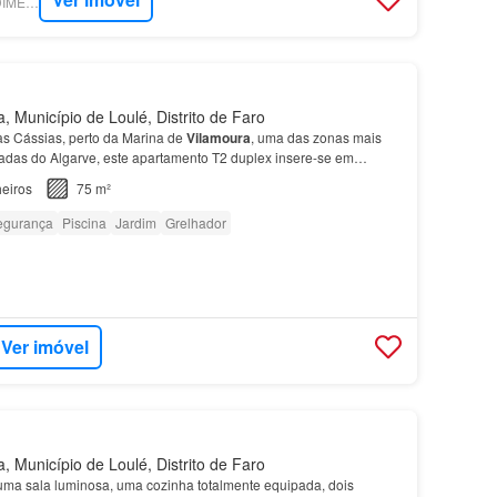
SUPERCASA - PREDIMED IMOBILÍARIA
, Município de Loulé, Distrito de Faro
s Cássias, perto da Marina de
Vilamoura
, uma das zonas mais
radas do Algarve, este apartamento T2 duplex insere-se em
 destacando-se pela qualidade de vida que propor…
eiros
75 m²
egurança
Piscina
Jardim
Grelhador
Ver imóvel
, Município de Loulé, Distrito de Faro
a uma sala luminosa, uma cozinha totalmente equipada, dois