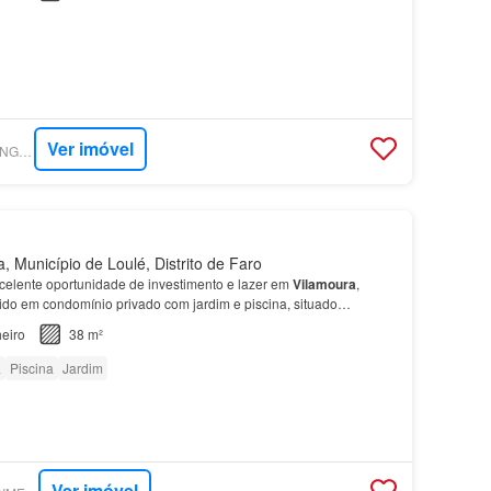
Ver imóvel
SUPERCASA - HOMING PROPERTIES
, Município de Loulé, Distrito de Faro
elente oportunidade de investimento e lazer em
Vilamoura
,
ido em condomínio privado com jardim e piscina, situado
a com uma varanda com vista desafogada para o pinhal…
eiro
38 m²
a
Piscina
Jardim
Ver imóvel