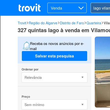
Venda
Trovit
Região do Algarve
Distrito de Faro
Quarteira
Vil
327 quintas lago à venda em Vilamou
Receba os novos anúncios por e-
mail
Salvar esta pesquisa
Ordenar por
Relevância
Preço
Sem mínimo