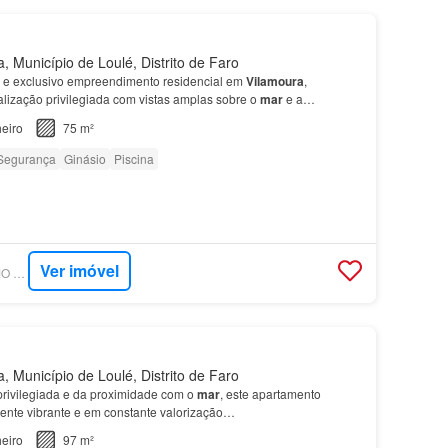
, Município de Loulé, Distrito de Faro
 e exclusivo empreendimento residencial em
Vilamoura
,
lização privilegiada com vistas amplas sobre o
mar
e a
eiro
75 m²
Segurança
Ginásio
Piscina
Ver imóvel
SUPERCASA - ÁLAMO REAL ESTATE
, Município de Loulé, Distrito de Faro
privilegiada e da proximidade com o
mar
, este apartamento
ente vibrante e em constante valorização…
eiro
97 m²