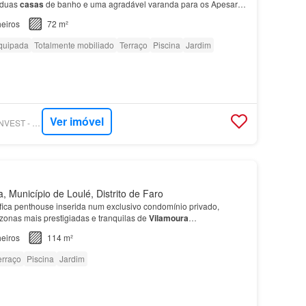
, duas
casas
de banho e uma agradável varanda para os Apesar
 intimista, oferece uma vista sobre o campo d…
eiros
72 m²
quipada
Totalmente mobiliado
Terraço
Piscina
Jardim
Ver imóvel
SUPERCASA - URBINVEST - REALVILLA S M I LDA
, Município de Loulé, Distrito de Faro
ica penthouse inserida num exclusivo condomínio privado,
zonas mais prestigiadas e tranquilas de
Vilamoura
…
eiros
114 m²
erraço
Piscina
Jardim