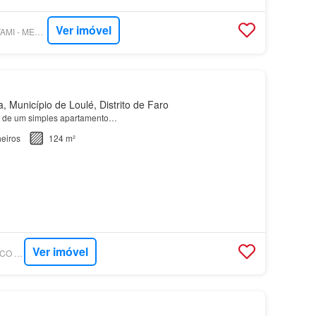
Ver imóvel
SUPERCASA - SORTAMI - MEDIAÇÃO IMOBILIÁRIA LDA
, Município de Loulé, Distrito de Faro
z de um simples apartamento…
eiros
124 m²
Ver imóvel
SUPERCASA - IN LOCO INVESTMENTS