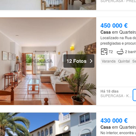
450 000 €
Casa
em Quarteira
Localizado na Rua da
prestigiadas e procu
condomínio fechado,
T2
2
banh
12 Fotos
Varanda
Quintal
S
Há 18 dias
SUPERCASA - KW ALFA
430 000 €
Casa
em Quarteira
No interior, encontr