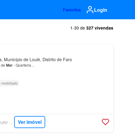
Login
Favoritos
1-30 de
327 vivendas
, Município de Loulé, Distrito de Faro
a de
Mar
- Quarteira…
e mobiliado
Ver imóvel
SUPERCASA - CENTURY 21 SANDRA SILVA