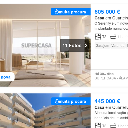
605 000 €
muita procura
Casa
em Quarteira
O Serenity é um novo
implantado numa loca
envolvente
T2
1
banh
11 Fotos
Garajem
Varanda
Há 30+ dias
 nova
445 000 €
muita procura
Casa
em Quarteira
Além da localização 
beneficia de um ambi
T2
1
banh