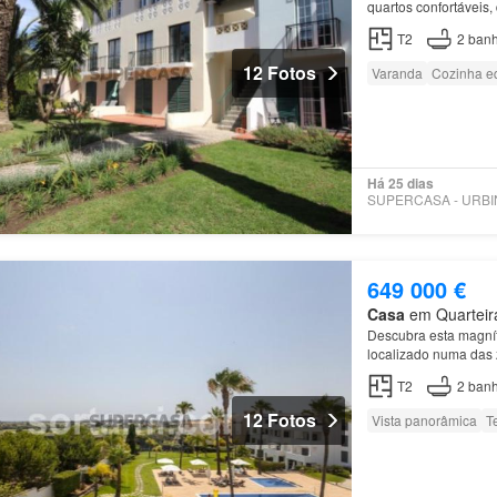
quartos confortáveis
da sua dimensão mais
T2
2
banh
12 Fotos
Varanda
Cozinha e
Há 25 dias
649 000 €
Casa
em Quarteira
Descubra esta magníf
localizado numa das 
T2
2
banh
12 Fotos
Vista panorâmica
T