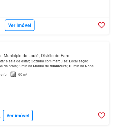
Ver imóvel
ERCASA - ERA IMOBILIÁRIA
, Município de Loulé, Distrito de Faro
ntar e sala de estar; Cozinha com marquise; Localização
 pé da praia; 5 min da Marina de
Vilamoura
; 13 min da Nobel
légio Internacional de
Vilamoura
; 20 min do
Mar
…
eiro
60 m²
Ver imóvel
RTUGAL