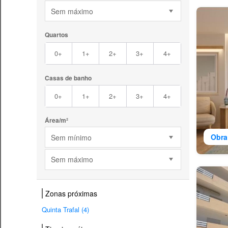
Sem máximo
Quartos
0+
1+
2+
3+
4+
Casas de banho
0+
1+
2+
3+
4+
Área/m²
Obra
Sem mínimo
Sem máximo
Zonas próximas
Quinta Trafal (4)