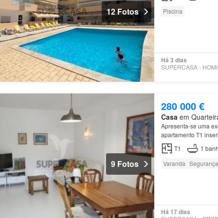
12 Fotos
Piscina
Há 3 dias
280 000 €
Casa
em Quarteira
Apresenta-se uma exc
apartamento T1 inser
luminosa, sala ampl
T1
1
banh
9 Fotos
Varanda
Seguranç
Há 17 dias