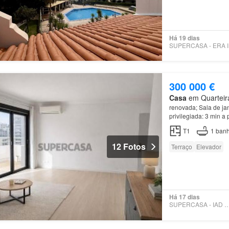
Há 19 dias
SUP
300 000 €
Casa
em Quarteira
renovada; Sala de ja
privilegiada: 3 min a
School; 15 min do Co
T1
1
banh
12 Fotos
Terraço
Elevador
Há 17 dias
SUPERCASA - IAD PO