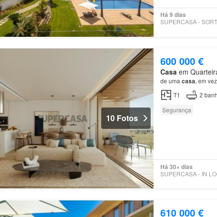
Há 9 dias
600 000 €
Casa
em Quarteira
de uma
casa
, em ve
T1
2
banh
Segurança
10 Fotos
Há 30+ dias
610 000 €