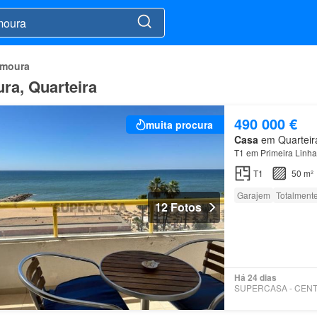
amoura
ra, Quarteira
490 000 €
muita procura
Casa
em Quarteira
T1 em Primeira Linh
T1
50 m²
Garajem
Totalment
12 Fotos
Há 24 dias