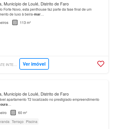
, Município de Loulé, Distrito de Faro
o Forte Novo, esta penthouse faz parte da fase final de um
mento de luxo à beira-
mar
…
eiros
113 m²
Ver imóvel
SUPERCASA - PRIVATE INTERNATIONAL REAL ESTATE
, Município de Loulé, Distrito de Faro
vel apartamento T2 localizado no prestigiado empreendimento
moura
…
eiro
60 m²
randa
Terraço
Piscina