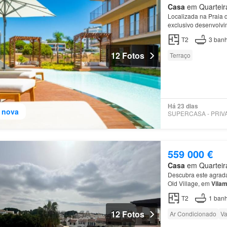
Casa
em Quarteira
Localizada na Praia d
exclusivo desenvolvi
T2
3
banh
12 Fotos
Terraço
Há 23 dias
 nova
559 000 €
Casa
em Quarteira
Descubra este agradá
Old Village, em
Vila
T2
1
banh
12 Fotos
Ar Condicionado
Va