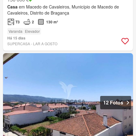
Casa
em Macedo de Cavaleiros, Município de Macedo de
Cavaleiros, Distrito de Bragança
T3
2
130 m²
Varanda
Elevador
Há 15 dias
SUPERCASA - LAR A GOSTO
12 Fotos