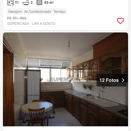
T1
2
63 m²
Garajem
Ar Condicionado
Terraço
Há 30+ dias
SUPERCASA - LAR A GOSTO
12 Fotos