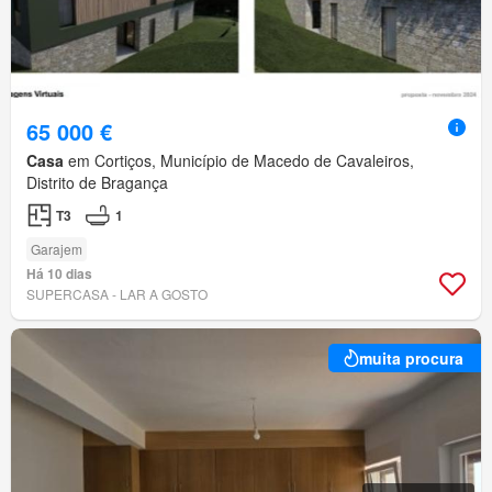
65 000 €
Casa
em Cortiços, Município de Macedo de Cavaleiros,
Distrito de Bragança
T3
1
Garajem
Há 10 dias
SUPERCASA - LAR A GOSTO
muita procura