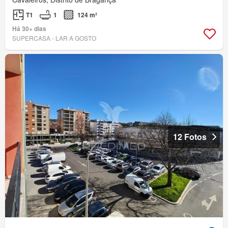
T1
1
124 m²
Há 30+ dias
SUPERCASA - LAR A GOSTO
12 Fotos