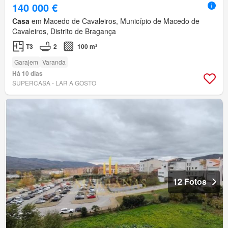
140 000 €
Casa
em Macedo de Cavaleiros, Município de Macedo de
Cavaleiros, Distrito de Bragança
T3
2
100 m²
Garajem
Varanda
Há 10 dias
SUPERCASA - LAR A GOSTO
12 Fotos