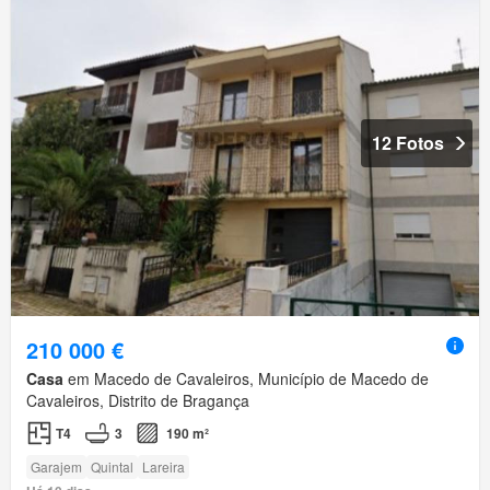
12 Fotos
210 000 €
Casa
em Macedo de Cavaleiros, Município de Macedo de
Cavaleiros, Distrito de Bragança
T4
3
190 m²
Garajem
Quintal
Lareira