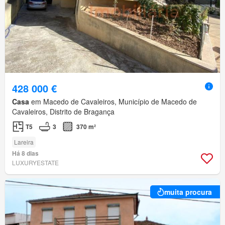
428 000 €
Casa
em Macedo de Cavaleiros, Município de Macedo de
Cavaleiros, Distrito de Bragança
T5
3
370 m²
Lareira
Há 8 dias
LUXURYESTATE
muita procura