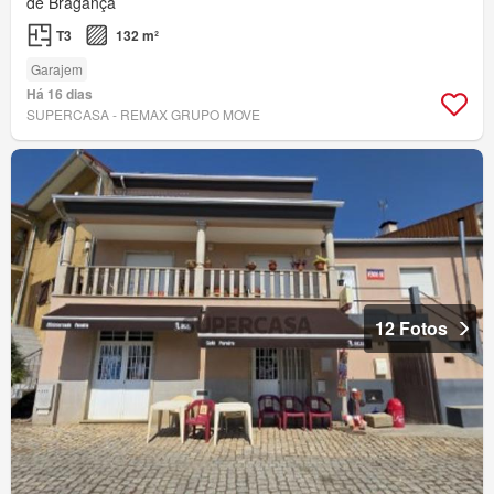
de Bragança
T3
132 m²
Garajem
Há 16 dias
SUPERCASA - REMAX GRUPO MOVE
12 Fotos