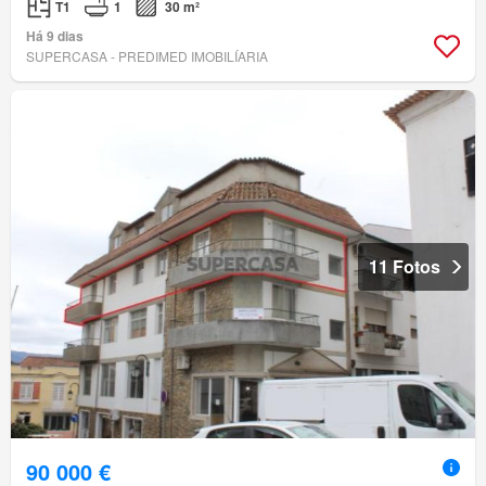
T1
1
30 m²
Há 9 dias
SUPERCASA - PREDIMED IMOBILÍARIA
11 Fotos
90 000 €