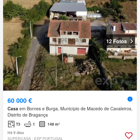
12 Fotos
60 000 €
Casa
em Bornes e Burga, Município de Macedo de Cavaleiros,
Distrito de Bragança
T3
1
148 m²
Há 9 dias
SUPERCASA - EXP PORTUGAL