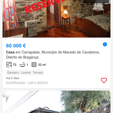
60 000 €
Casa
em Carrapatas, Município de Macedo de Cavaleiros,
Distrito de Bragança
T2
1
52 m²
Garajem
Lareira
Terraço
Há 9 dias
SUPERCASA - LAR A GOSTO