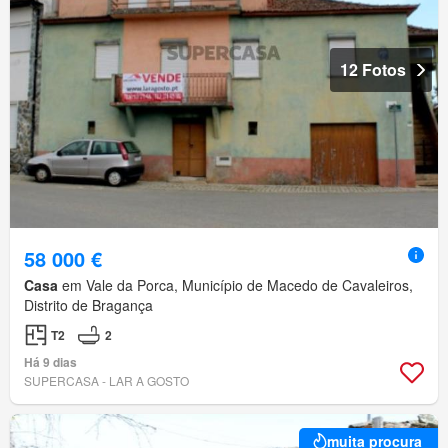
12 Fotos
58 000 €
Casa
em Vale da Porca, Município de Macedo de Cavaleiros,
Distrito de Bragança
T2
2
Há 9 dias
SUPERCASA - LAR A GOSTO
muita procura