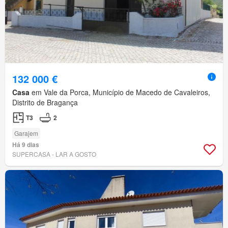
132 000 €
Casa
em Vale da Porca, Município de Macedo de Cavaleiros,
Distrito de Bragança
T3
2
Garajem
Há 9 dias
SUPERCASA - LAR A GOSTO