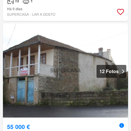
T3
1
Há 9 dias
SUPERCASA - LAR A GOSTO
12 Fotos
55 000 €