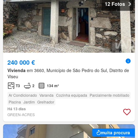
12 Fotos
240 000 €
Vivienda
em 3660, Município de São Pedro do Sul, Distrito de
Viseu
T3
2
134 m²
Ar Condicionado
Varanda
Cozinha equipada
Parcialmente mobiliado
Piscina
Jardim
Grelhador
Há 13 dias
GREEN-ACRES
muita procura