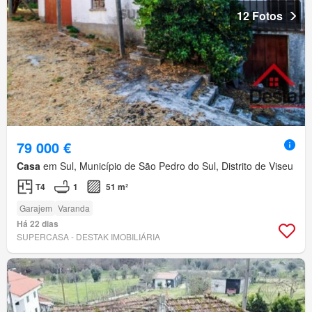
12 Fotos
79 000 €
Casa
em Sul, Município de São Pedro do Sul, Distrito de Viseu
T4
1
51 m²
Garajem
Varanda
Há 22 dias
SUPERCASA - DESTAK IMOBILIÁRIA