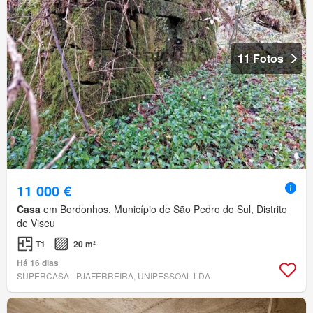
11 Fotos
11 000 €
Casa
em Bordonhos, Município de São Pedro do Sul, Distrito
de Viseu
T1
20 m²
Há 16 dias
SUPERCASA - PJAFERREIRA, UNIPESSOAL LDA