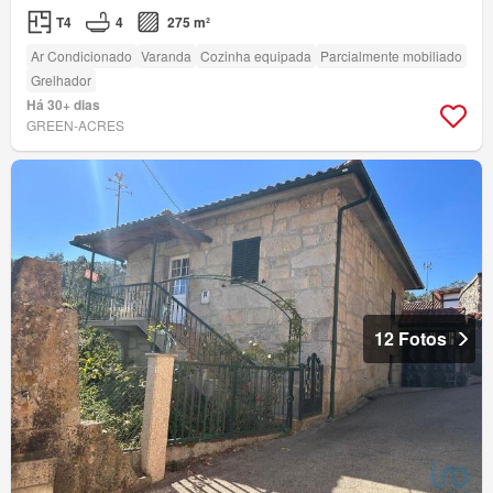
T4
4
275 m²
Ar Condicionado
Varanda
Cozinha equipada
Parcialmente mobiliado
Grelhador
Há 30+ dias
GREEN-ACRES
12 Fotos