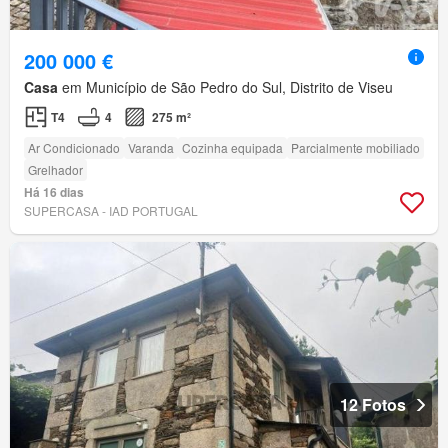
200 000 €
Casa
em Município de São Pedro do Sul, Distrito de Viseu
T4
4
275 m²
Ar Condicionado
Varanda
Cozinha equipada
Parcialmente mobiliado
Grelhador
Há 16 dias
SUPERCASA - IAD PORTUGAL
12 Fotos