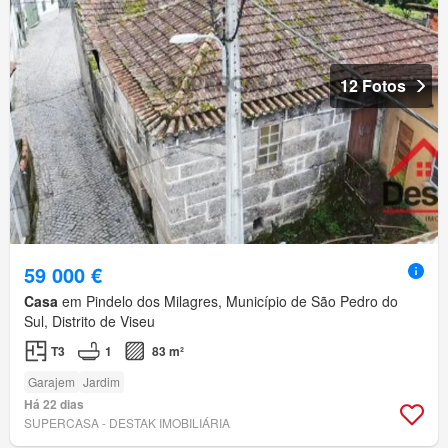
12 Fotos
59 000 €
Casa
em Pindelo dos Milagres, Município de São Pedro do
Sul, Distrito de Viseu
T3
1
83 m²
Garajem
Jardim
Há 22 dias
SUPERCASA - DESTAK IMOBILIÁRIA