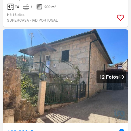
T4
1
200 m²
Há 16 dias
SUPERCASA - IAD PORTUGAL
12 Fotos