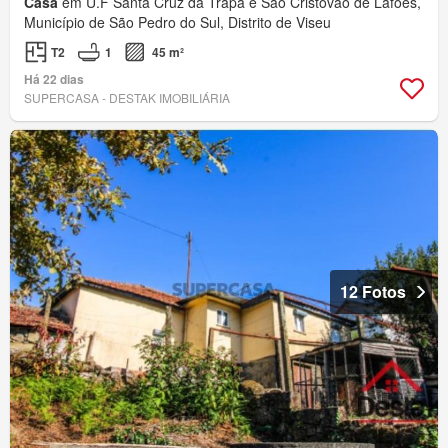
Casa
em U.F Santa Cruz da Trapa e São Cristóvão de Lafões,
Município de São Pedro do Sul, Distrito de Viseu
T2
1
45 m²
Há 22 dias
SUPERCASA - DESTAK IMOBILIÁRIA
12 Fotos