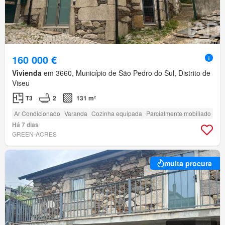
160 000 €
Vivienda
em 3660, Município de São Pedro do Sul, Distrito de
Viseu
T3
2
131 m²
Ar Condicionado
Varanda
Cozinha equipada
Parcialmente mobiliado
Há 7 dias
GREEN-ACRES
muita procura