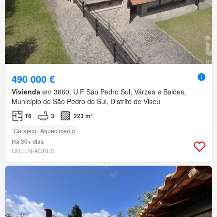
490 000 €
Vivienda
em 3660, U.F São Pedro Sul, Várzea e Baiões,
Município de São Pedro do Sul, Distrito de Viseu
T6
3
223 m²
Garajem
Aquecimento
Há 30+ dias
GREEN-ACRES