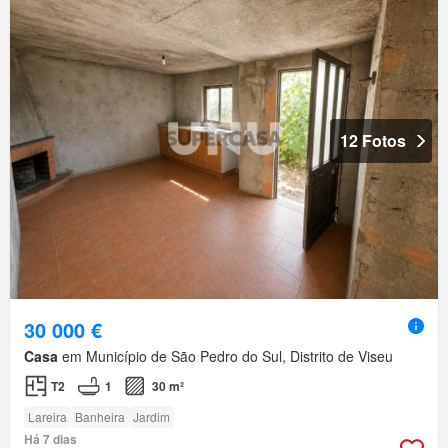
12 Fotos
30 000 €
Casa
em Município de São Pedro do Sul, Distrito de Viseu
T2
1
30 m²
Lareira
Banheira
Jardim
Há 7 dias