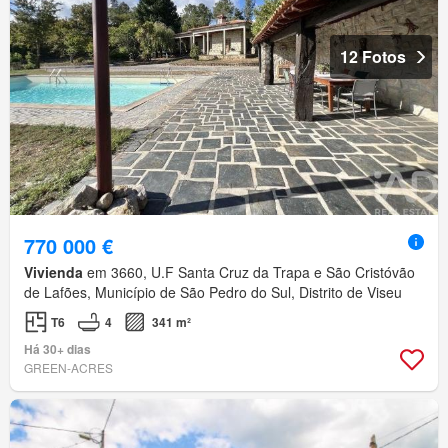
12 Fotos
770 000 €
Vivienda
em 3660, U.F Santa Cruz da Trapa e São Cristóvão
de Lafões, Município de São Pedro do Sul, Distrito de Viseu
T6
4
341 m²
Há 30+ dias
GREEN-ACRES