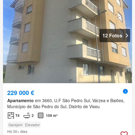
12 Fotos
229 000 €
Apartamento
em 3660, U.F São Pedro Sul, Várzea e Baiões,
Município de São Pedro do Sul, Distrito de Viseu
T4
2
109 m²
Garajem
Elevador
Há 30+ dias