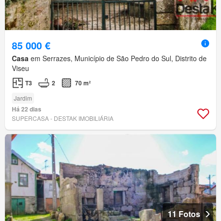
85 000 €
Casa
em Serrazes, Município de São Pedro do Sul, Distrito de
Viseu
T3
2
70 m²
Jardim
Há 22 dias
SUPERCASA - DESTAK IMOBILIÁRIA
11 Fotos