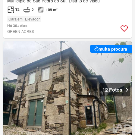
Município de São Pedro do Sul, Distrito de Viseu
T4
2
109 m²
Garajem
Elevador
Há 30+ dias
GREEN-ACRES
muita procura
12 Fotos