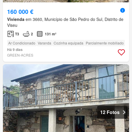
160 000 €
Vivienda
em 3660, Município de São Pedro do Sul, Distrito de
Viseu
T3
2
131 m²
Ar Condicionado
Varanda
Cozinha equipada
Parcialmente mobiliado
Há 9 dias
GREEN-ACRES
12 Fotos