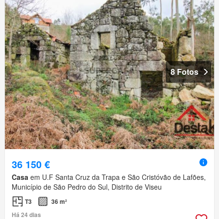
8 Fotos
36 150 €
Casa
em U.F Santa Cruz da Trapa e São Cristóvão de Lafões,
Município de São Pedro do Sul, Distrito de Viseu
T3
36 m²
Há 24 dias