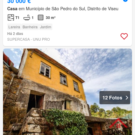
30 000 €
Casa
em Município de São Pedro do Sul, Distrito de Viseu
T1
1
30 m²
Lareira
Banheira
Jardim
Há 2 dias
SUPERCASA - UNU PRO
12 Fotos