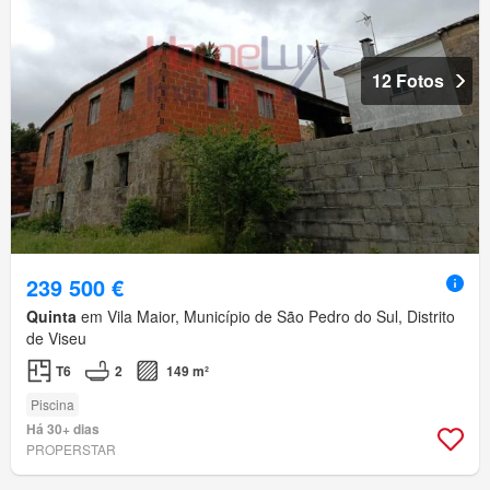
12 Fotos
239 500 €
Quinta
em Vila Maior, Município de São Pedro do Sul, Distrito
de Viseu
T6
2
149 m²
Piscina
Há 30+ dias
PROPERSTAR