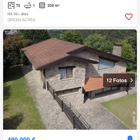
T5
1
200 m²
Há 30+ dias
GREEN-ACRES
12 Fotos
490 000 €