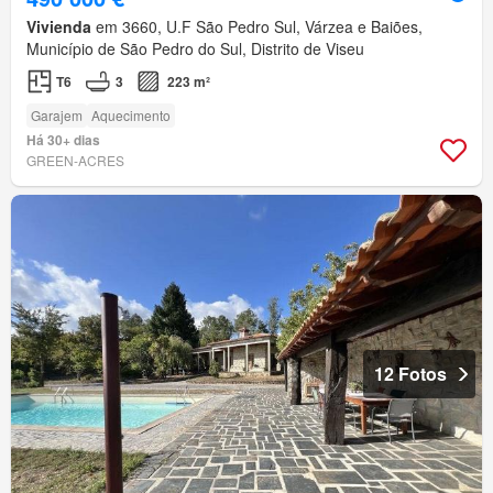
Vivienda
em 3660, U.F São Pedro Sul, Várzea e Baiões,
Município de São Pedro do Sul, Distrito de Viseu
T6
3
223 m²
Garajem
Aquecimento
Há 30+ dias
GREEN-ACRES
12 Fotos