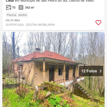
Casa
em Município de São Pedro do Sul, Distrito de Viseu
T3
342 m²
Piscina
Jardim
Há 24 dias
SUPERCASA - DESTAK IMOBILIÁRIA
12 Fotos