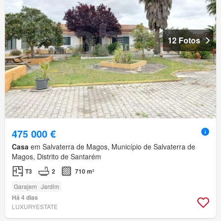
12 Fotos
475 000 €
Casa
em Salvaterra de Magos, Município de Salvaterra de
Magos, Distrito de Santarém
T3
2
710 m²
Garajem
Jardim
Há 4 dias
LUXURYESTATE