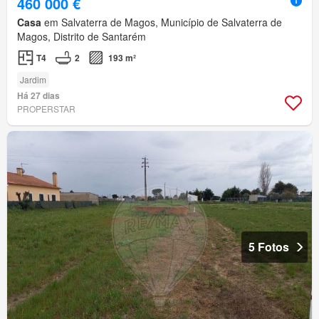
460 000 €
Casa
em Salvaterra de Magos, Município de Salvaterra de
Magos, Distrito de Santarém
T4
2
193 m²
Jardim
Há 27 dias
PROPERSTAR
5 Fotos