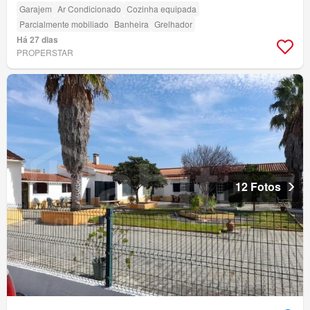
Garajem
Ar Condicionado
Cozinha equipada
Parcialmente mobiliado
Banheira
Grelhador
Há 27 dias
PROPERSTAR
12 Fotos