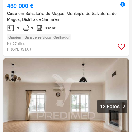
469 000 €
Casa
em Salvaterra de Magos, Município de Salvaterra de
Magos, Distrito de Santarém
T3
3
332 m²
Garajem
Sala de serviços
Grelhador
Há 27 dias
PROPERSTAR
12 Fotos