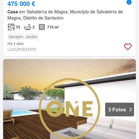
475 000 €
Casa
em Salvaterra de Magos, Município de Salvaterra de
Magos, Distrito de Santarém
T3
2
710 m²
Garajem
Jardim
Há 4 dias
LUXURYESTATE
3 Fotos