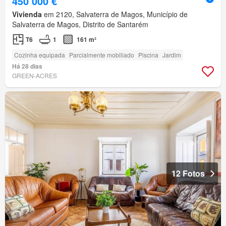
450 000 €
Vivienda
em 2120, Salvaterra de Magos, Município de
Salvaterra de Magos, Distrito de Santarém
T6
1
161 m²
Cozinha equipada
Parcialmente mobiliado
Piscina
Jardim
Há 28 dias
GREEN-ACRES
12 Fotos