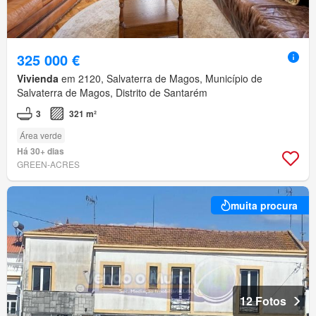
325 000 €
Vivienda
em 2120, Salvaterra de Magos, Município de
Salvaterra de Magos, Distrito de Santarém
3
321 m²
Área verde
Há 30+ dias
GREEN-ACRES
muita procura
12 Fotos