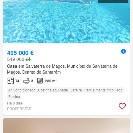
495 000 €
549 000 €
Casa
em Salvaterra de Magos, Município de Salvaterra de
Magos, Distrito de Santarém
T4
3
280 m²
Ar Condicionado
Cozinha equipada
Lareira
Parcialmente mobiliado
Piscina
Há 8 dias
PROPERSTAR