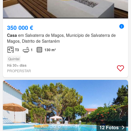
350 000 €
Casa
em Salvaterra de Magos, Município de Salvaterra de
Magos, Distrito de Santarém
T3
1
130 m²
Quintal
Há 30+ dias
PROPERSTAR
12 Fotos