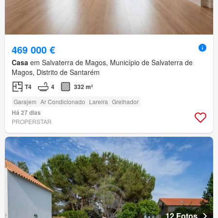
469 000 €
Casa
em Salvaterra de Magos, Município de Salvaterra de
Magos, Distrito de Santarém
T4
4
332 m²
Garajem
Ar Condicionado
Lareira
Grelhador
Há 27 dias
PROPERSTAR
12 Fotos