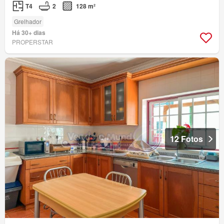
T4
2
128 m²
Grelhador
Há 30+ dias
PROPERSTAR
12 Fotos