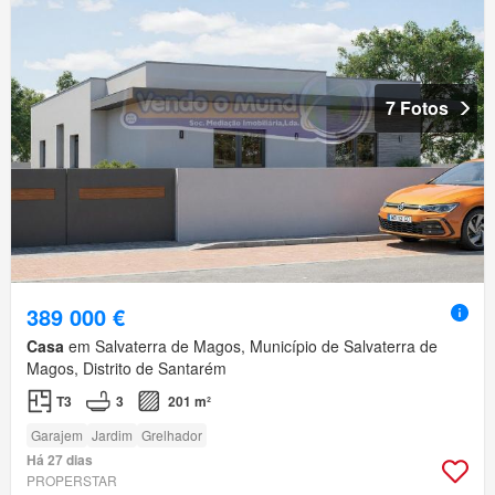
7 Fotos
389 000 €
Casa
em Salvaterra de Magos, Município de Salvaterra de
Magos, Distrito de Santarém
T3
3
201 m²
Garajem
Jardim
Grelhador
Há 27 dias
PROPERSTAR