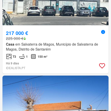
217 000 €
225 000 €
Casa
em Salvaterra de Magos, Município de Salvaterra de
Magos, Distrito de Santarém
T3
1
150 m²
Há 9 dias
IDEALISTA.PT