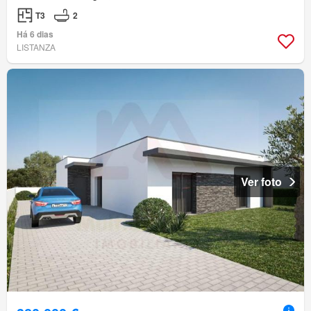
T3
2
Há 6 dias
LISTANZA
Ver foto