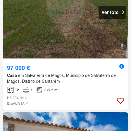
Ver foto
97 000 €
Casa
em Salvaterra de Magos, Município de Salvaterra de
Magos, Distrito de Santarém
T2
1
3 806 m²
Há 30+ dias
IDEALISTA.PT