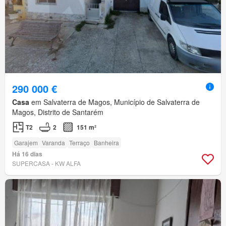
290 000 €
Casa
em Salvaterra de Magos, Município de Salvaterra de
Magos, Distrito de Santarém
T2
2
151 m²
Garajem
Varanda
Terraço
Banheira
Há 16 dias
SUPERCASA - KW ALFA