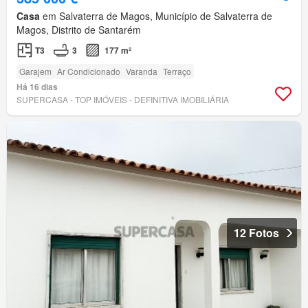
Casa
em Salvaterra de Magos, Município de Salvaterra de
Magos, Distrito de Santarém
T3
3
177 m²
Garajem
Ar Condicionado
Varanda
Terraço
Há 16 dias
SUPERCASA - TOP IMÓVEIS - DEFINITIVA IMOBILIÁRIA
12 Fotos