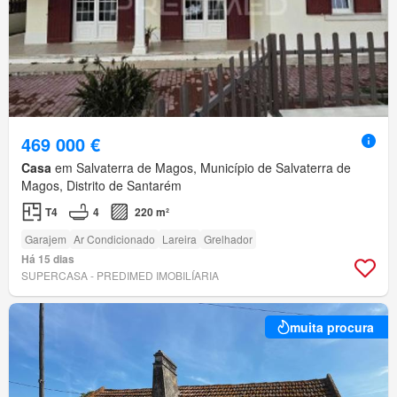
469 000 €
Casa
em Salvaterra de Magos, Município de Salvaterra de
Magos, Distrito de Santarém
T4
4
220 m²
Garajem
Ar Condicionado
Lareira
Grelhador
Há 15 dias
SUPERCASA - PREDIMED IMOBILÍARIA
muita procura