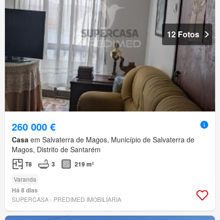
12 Fotos
260 000 €
Casa
em Salvaterra de Magos, Município de Salvaterra de
Magos, Distrito de Santarém
T8
3
219 m²
Varanda
Há 8 dias
SUPERCASA - PREDIMED IMOBILÍARIA