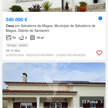
340 000 €
Casa
em Salvaterra de Magos, Município de Salvaterra de
Magos, Distrito de Santarém
T3
2
70 m²
Terraço
Jardim
Há 15 dias
SUPERCASA - RODOLFO NATÁRIO - CASAS SÃO PAIXÕES
12 Fotos