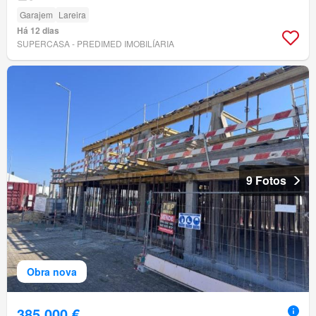
Garajem
Lareira
Há 12 dias
SUPERCASA - PREDIMED IMOBILÍARIA
9 Fotos
Obra nova
385 000 €