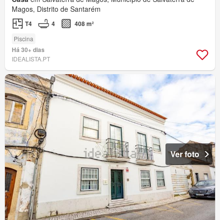
Magos, Distrito de Santarém
T4
4
408 m²
Piscina
Há 30+ dias
IDEALISTA.PT
Ver foto