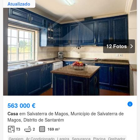
Atualizado
12 Fotos
563 000 €
Casa
em Salvaterra de Magos, Município de Salvaterra de
Magos, Distrito de Santarém
T3
2
169 m²
Garajem
Ar Condicionado
Lareira
Segurança
Piscina
Grelhador