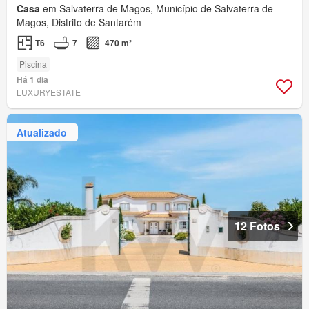
Casa
em Salvaterra de Magos, Município de Salvaterra de
Magos, Distrito de Santarém
T6
7
470 m²
Piscina
Há 1 dia
LUXURYESTATE
Atualizado
12 Fotos