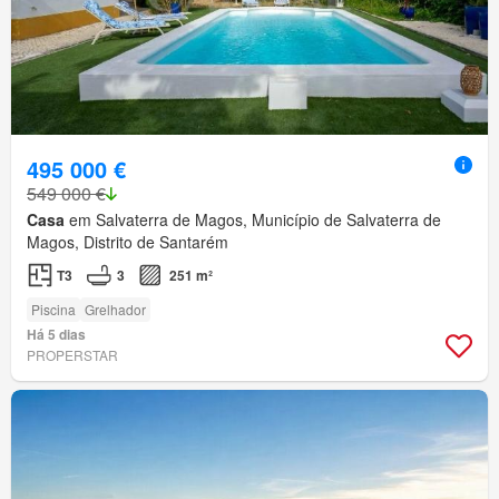
495 000 €
549 000 €
Casa
em Salvaterra de Magos, Município de Salvaterra de
Magos, Distrito de Santarém
T3
3
251 m²
Piscina
Grelhador
Há 5 dias
PROPERSTAR