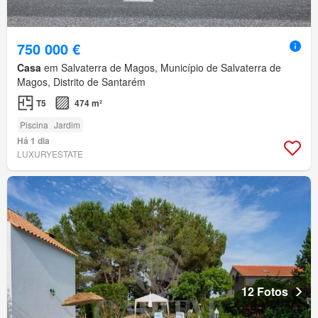
750 000 €
Casa
em Salvaterra de Magos, Município de Salvaterra de
Magos, Distrito de Santarém
T5
474 m²
Piscina
Jardim
Há 1 dia
LUXURYESTATE
12 Fotos