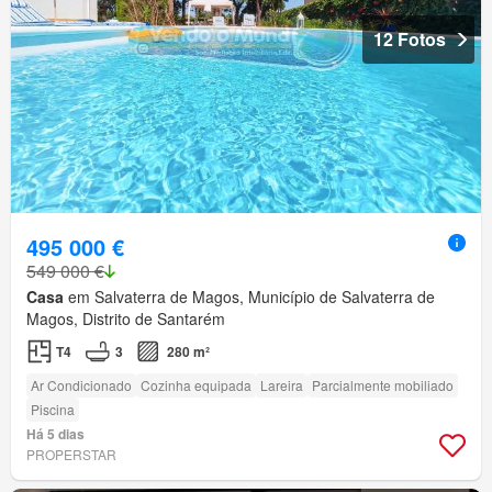
12 Fotos
495 000 €
549 000 €
Casa
em Salvaterra de Magos, Município de Salvaterra de
Magos, Distrito de Santarém
T4
3
280 m²
Ar Condicionado
Cozinha equipada
Lareira
Parcialmente mobiliado
Piscina
Há 5 dias
PROPERSTAR