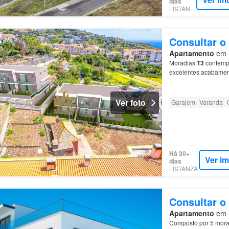
dias
LISTANZA
Consultar o
Apartamento
em S
Moradias
T3
contempo
excelentes acabamento
Características das 
Ver foto
Garajem
Varanda
Há 30+
Ver i
dias
LISTANZA
Consultar o
Apartamento
em S
Composto por 5 morad