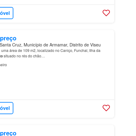
móvel
 preço
anta Cruz, Município de Armamar, Distrito de Viseu
uma área de 109 m2, localizado no Caniço, Funchal, Ilha da
to
situado no rés do chão…
eiro
móvel
 preço