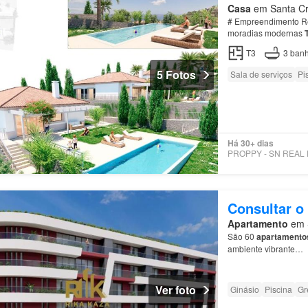
Casa
em Santa Cru
# Empreendimento Res
moradias modernas
T3
3
banh
5 Fotos
Sala de serviços
Pi
Há 30+ dias
Consultar o
Apartamento
em S
São 60
apartamento
ambiente vibrante…
Ver foto
Ginásio
Piscina
Gr