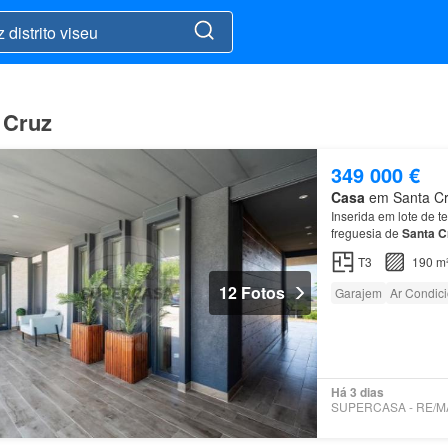
 Cruz
349 000 €
Casa
em Santa Cru
Inserida em lote de t
freguesia de
Santa
C
T3
190 m
12 Fotos
Garajem
Ar Condic
Há 3 dias