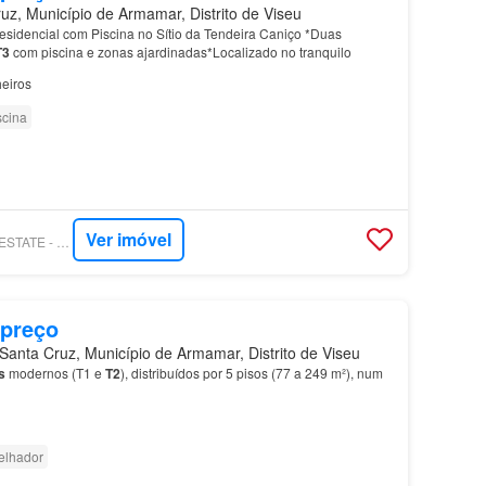
z, Município de Armamar, Distrito de Viseu
idencial com Piscina no Sítio da Tendeira Caniço *Duas
T3
com piscina e zonas ajardinadas*Localizado no tranquilo
eiros
scina
Ver imóvel
PROPPY - SN REAL ESTATE - MADEIRA. ISLAND. HOME.
 preço
anta Cruz, Município de Armamar, Distrito de Viseu
s
modernos (T1 e
T2
), distribuídos por 5 pisos (77 a 249 m²), num
elhador