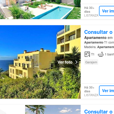
Há 30+
Ver i
dias
LISTANZA
Consultar o
Apartamento
em S
Apartamento
T1 com 
Madeira.
Apartamen
T1
1
banh
Ver foto
Garajem
Há 30+
Ver i
dias
LISTANZA
Consultar o