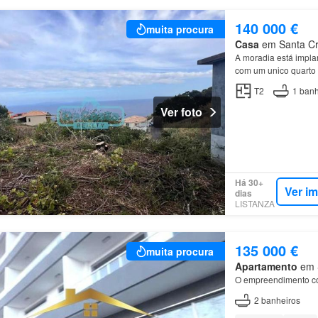
140 000 €
muita procura
Casa
em Santa Cru
A moradia está impla
com um unico quarto
T2
1
banh
Ver foto
Há 30+
Ver i
dias
LISTANZA
135 000 €
muita procura
Apartamento
em S
O empreendimento co
2
banheiros