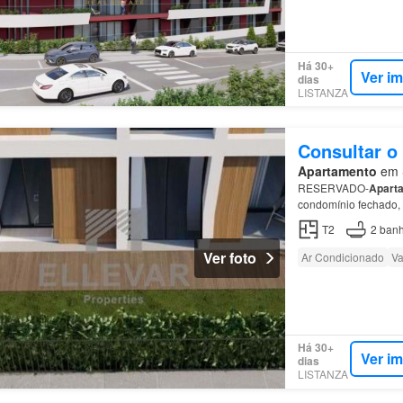
Há 30+
Ver i
dias
LISTANZA
Consultar o
Apartamento
em S
RESERVADO-
Apart
condomínio fechado,
T2
2
banh
Ver foto
Ar Condicionado
Va
Há 30+
Ver i
dias
LISTANZA