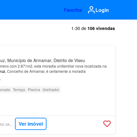
Login
Favoritos
1-30 de
106 vivendas
z, Município de Armamar, Distrito de Viseu
erreno com 2.871m2, esta moradia unifamiliar nova localizada na
ruz
, Concelho de Armamar, é certamente a moradia
²
ionado
Terraço
Piscina
Grelhador
Ver imóvel
SUPERCASA - RE/MAX VANTAGEM AVENIDA