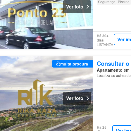
Segurança
Piscina
Ver foto
Há 30+
Ver i
dias
LISTANZA
Consultar o
muita procura
Apartamento
em S
Localiza-se acima do
Ver foto
Há 25
Ver im