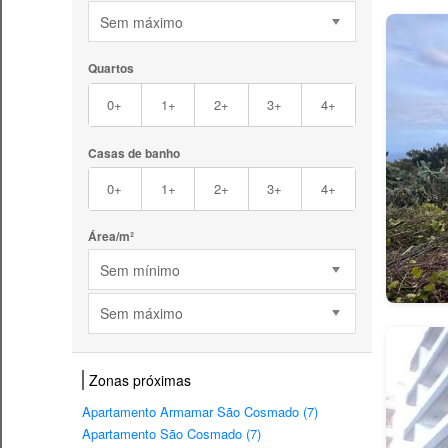
Sem máximo
Quartos
0+
1+
2+
3+
4+
Casas de banho
0+
1+
2+
3+
4+
Área/m²
Sem mínimo
Sem máximo
Zonas próximas
Apartamento Armamar São Cosmado (7)
Apartamento São Cosmado (7)