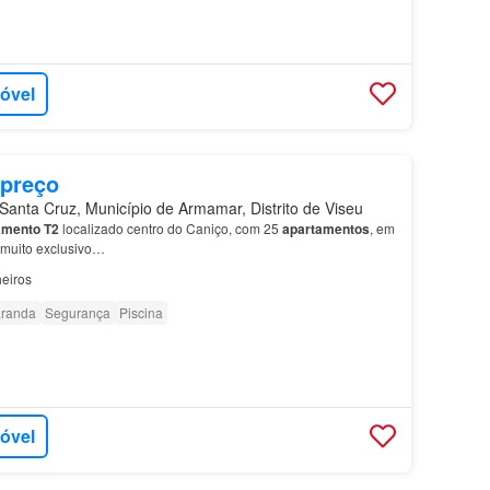
móvel
 preço
anta Cruz, Município de Armamar, Distrito de Viseu
amento
T2
localizado centro do Caniço, com 25
apartamentos
, em
 muito exclusivo…
eiros
randa
Segurança
Piscina
móvel