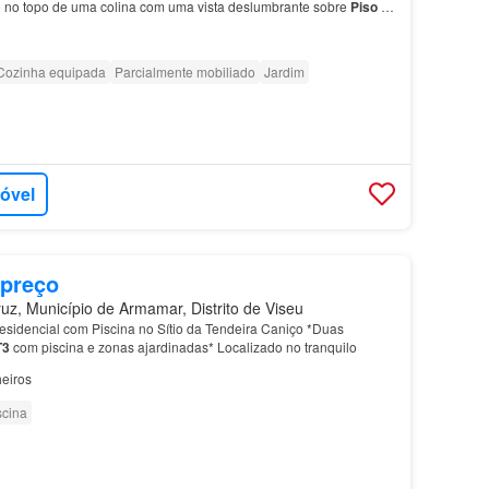
 no topo de uma colina com uma vista deslumbrante sobre
Piso
0:
Cozinha equipada
Parcialmente mobiliado
Jardim
móvel
 preço
z, Município de Armamar, Distrito de Viseu
idencial com Piscina no Sítio da Tendeira Caniço *Duas
T3
com piscina e zonas ajardinadas* Localizado no tranquilo
eiros
scina