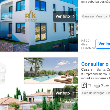
uma soberba posição
- Sala de estar…
Ver foto
Garajem
Varanda
Há 30+
Ver i
dias
LISTANZA
Consultar o
Casa
em Santa Cru
# Empreendimento Res
moradias modernas
T3
3
banh
Ver foto
Sala de serviços
Pi