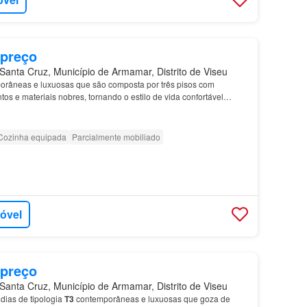
 preço
anta Cruz, Município de Armamar, Distrito de Viseu
râneas e luxuosas que são composta por três pisos com
s e materiais nobres, tornando o estilo de vida confortável
propriedades: Cave: - Garagem
Piso
0: - Sala comum…
Cozinha equipada
Parcialmente mobiliado
móvel
 preço
anta Cruz, Município de Armamar, Distrito de Viseu
ias de tipologia
T3
contemporâneas e luxuosas que goza de