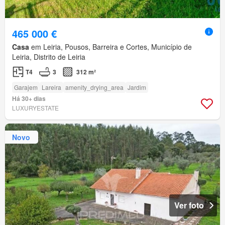
465 000 €
Casa
em Leiria, Pousos, Barreira e Cortes, Município de
Leiria, Distrito de Leiria
T4
3
312 m²
Garajem
Lareira
amenity_drying_area
Jardim
Há 30+ dias
LUXURYESTATE
Novo
Ver foto