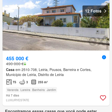
12 Fotos
455 000 €
490 000 €
Casa
em 2510-708, Leiria, Pousos, Barreira e Cortes,
Município de Leiria, Distrito de Leiria
T5
3
255 m²
Varanda
Lareira
Banheira
Jardim
Há 7 dias
LUXURYESTATE
Encontramos essas casas que você pode estar