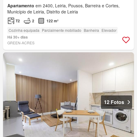
Apartamento
em 2400, Leiria, Pousos, Barreira e Cortes,
Município de Leiria, Distrito de Leiria
T2
2
122 m²
Cozinha equipada
Parcialmente mobiliado
Banheira
Elevador
Há 30+ dias
GREEN-ACRES
12 Fotos