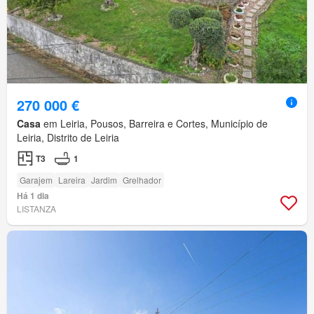
270 000 €
Casa
em Leiria, Pousos, Barreira e Cortes, Município de
Leiria, Distrito de Leiria
T3
1
Garajem
Lareira
Jardim
Grelhador
Há 1 dia
LISTANZA