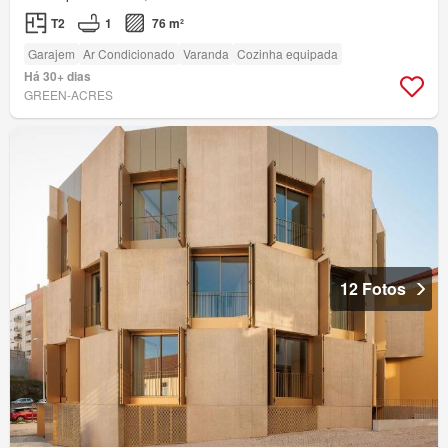
T2
1
76 m²
Garajem
Ar Condicionado
Varanda
Cozinha equipada
Há 30+ dias
GREEN-ACRES
12 Fotos