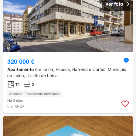
Ver foto
320 000 €
Apartamento
em Leiria, Pousos, Barreira e Cortes, Município
de Leiria, Distrito de Leiria
T4
2
Varanda
Totalmente mobiliado
Há 2 dias
LISTANZA