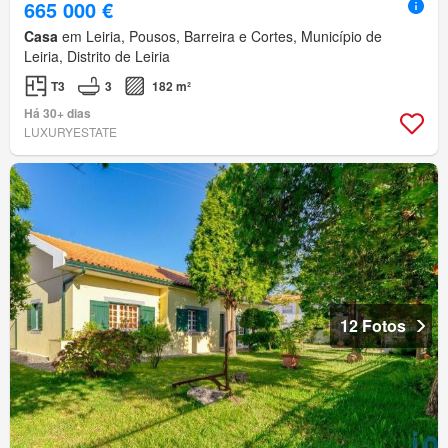
665 000 €
Casa
em Leiria, Pousos, Barreira e Cortes, Município de
Leiria, Distrito de Leiria
T3
3
182 m²
Há 30+ dias
LUXURYESTATE
12 Fotos