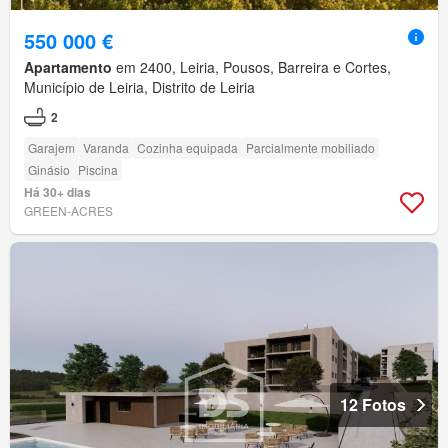
550 000 €
Apartamento
em 2400, Leiria, Pousos, Barreira e Cortes,
Município de Leiria, Distrito de Leiria
2
Garajem
Varanda
Cozinha equipada
Parcialmente mobiliado
Ginásio
Piscina
Há 30+ dias
GREEN-ACRES
12 Fotos