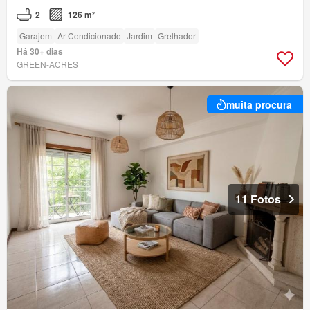
2
126 m²
Garajem
Ar Condicionado
Jardim
Grelhador
Há 30+ dias
GREEN-ACRES
muita procura
11 Fotos