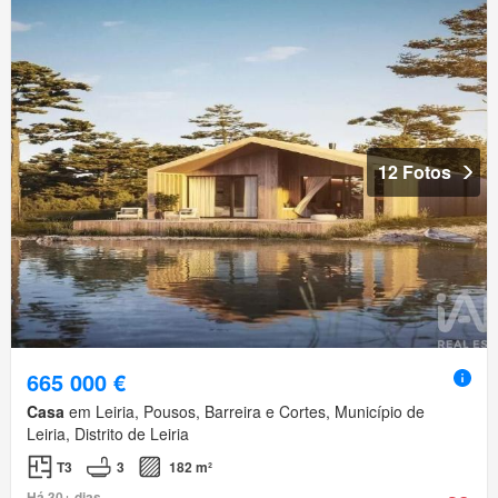
12 Fotos
665 000 €
Casa
em Leiria, Pousos, Barreira e Cortes, Município de
Leiria, Distrito de Leiria
T3
3
182 m²
Há 30+ dias