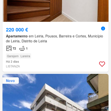
220 000 €
Apartamento
em Leiria, Pousos, Barreira e Cortes, Município
de Leiria, Distrito de Leiria
T2
1
Garajem
Lareira
Há 2 dias
LISTANZA
Novo