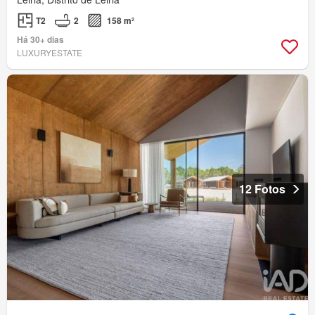
T2
2
158 m²
Há 30+ dias
LUXURYESTATE
12 Fotos