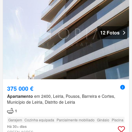
12 Fotos
375 000 €
Apartamento
em 2400, Leiria, Pousos, Barreira e Cortes,
Município de Leiria, Distrito de Leiria
1
Garajem
Cozinha equipada
Parcialmente mobiliado
Ginásio
Piscina
Há 30+ dias
GREEN-ACRES