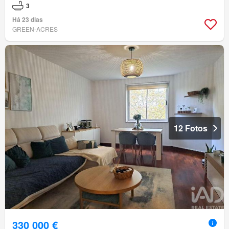
3
Há 23 dias
GREEN-ACRES
12 Fotos
330 000 €