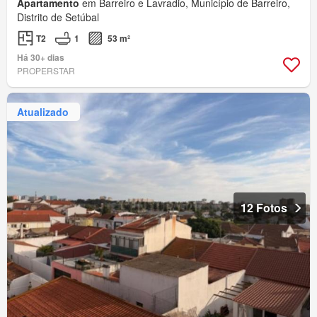
Apartamento
em Barreiro e Lavradio, Município de Barreiro,
Distrito de Setúbal
T2
1
53 m²
Há 30+ dias
PROPERSTAR
Atualizado
12 Fotos