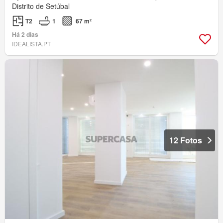
Distrito de Setúbal
T2
1
67 m²
Há 2 dias
IDEALISTA.PT
12 Fotos