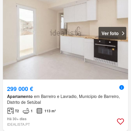
Ver foto
299 000 €
Apartamento
em Barreiro e Lavradio, Município de Barreiro,
Distrito de Setúbal
T2
1
113 m²
Há 30+ dias
IDEALISTA.PT