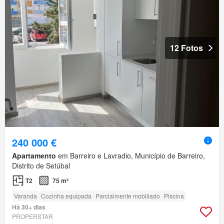
12 Fotos
240 000 €
Apartamento
em Barreiro e Lavradio, Município de Barreiro,
Distrito de Setúbal
T2
75 m²
Varanda
Cozinha equipada
Parcialmente mobiliado
Piscina
Há 30+ dias
PROPERSTAR