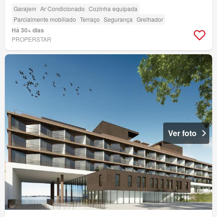
Garajem
Ar Condicionado
Cozinha equipada
Parcialmente mobiliado
Terraço
Segurança
Grelhador
Há 30+ dias
PROPERSTAR
Ver foto