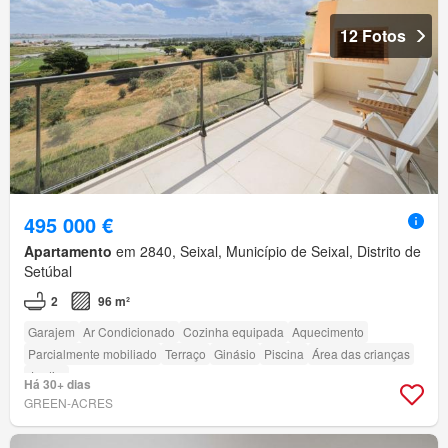
12 Fotos
495 000 €
Apartamento
em 2840, Seixal, Município de Seixal, Distrito de
Setúbal
2
96 m²
Garajem
Ar Condicionado
Cozinha equipada
Aquecimento
Parcialmente mobiliado
Terraço
Ginásio
Piscina
Área das crianças
Jardim
Há 30+ dias
GREEN-ACRES