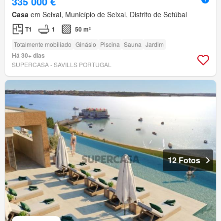
335 000 €
Casa
em Seixal, Município de Seixal, Distrito de Setúbal
T1
1
50 m²
Totalmente mobiliado
Ginásio
Piscina
Sauna
Jardim
Há 30+ dias
SUPERCASA - SAVILLS PORTUGAL
12 Fotos