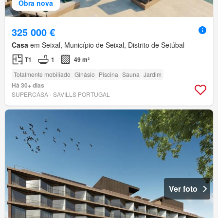
Obra nova
325 000 €
Casa
em Seixal, Município de Seixal, Distrito de Setúbal
T1
1
49 m²
Totalmente mobiliado
Ginásio
Piscina
Sauna
Jardim
Há 30+ dias
SUPERCASA - SAVILLS PORTUGAL
Ver foto