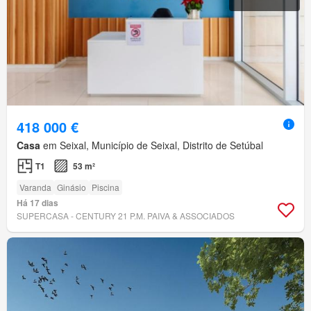
418 000 €
Casa
em Seixal, Município de Seixal, Distrito de Setúbal
T1
53 m²
Varanda
Ginásio
Piscina
Há 17 dias
SUPERCASA - CENTURY 21 P.M. PAIVA & ASSOCIADOS