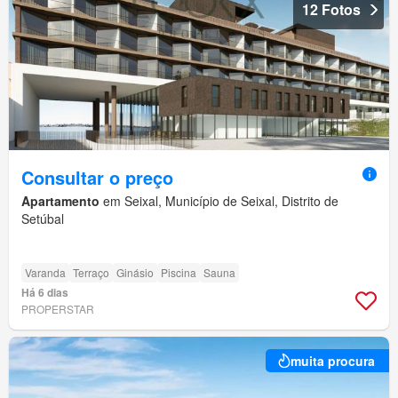
12 Fotos
Consultar o preço
Apartamento
em Seixal, Município de Seixal, Distrito de
Setúbal
Varanda
Terraço
Ginásio
Piscina
Sauna
Há 6 dias
PROPERSTAR
muita procura