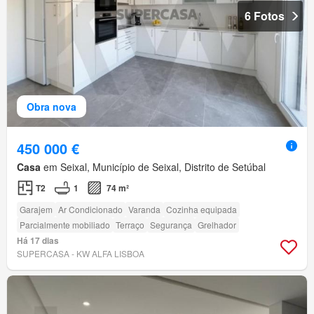
6 Fotos
Obra nova
450 000 €
Casa
em Seixal, Município de Seixal, Distrito de Setúbal
T2
1
74 m²
Garajem
Ar Condicionado
Varanda
Cozinha equipada
Parcialmente mobiliado
Terraço
Segurança
Grelhador
Há 17 dias
SUPERCASA - KW ALFA LISBOA