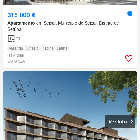
315 000 €
Apartamento
em Seixal, Município de Seixal, Distrito de
Setúbal
T1
Varanda
Ginásio
Piscina
Sauna
Há 4 dias
LISTANZA
Ver foto