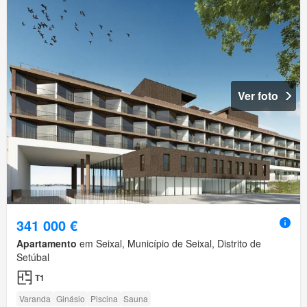
Ver foto
341 000 €
Apartamento
em Seixal, Município de Seixal, Distrito de
Setúbal
T1
Varanda
Ginásio
Piscina
Sauna