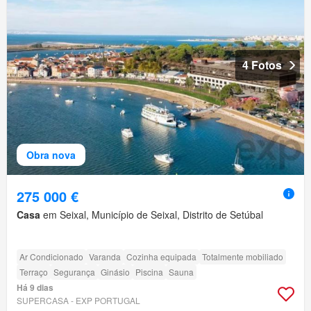
4 Fotos
Obra nova
275 000 €
Casa
em Seixal, Município de Seixal, Distrito de Setúbal
Ar Condicionado
Varanda
Cozinha equipada
Totalmente mobiliado
Terraço
Segurança
Ginásio
Piscina
Sauna
Há 9 dias
SUPERCASA - EXP PORTUGAL