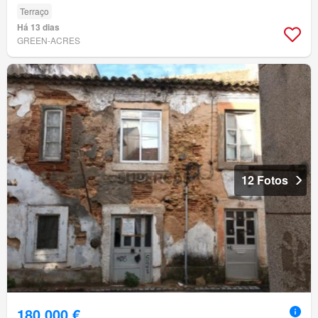
Terraço
Há 13 dias
GREEN-ACRES
12 Fotos
180 000 €