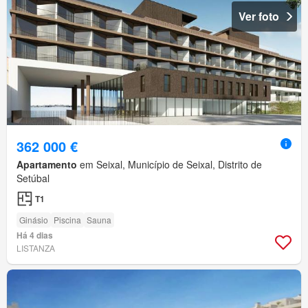
Ver foto
362 000 €
Apartamento
em Seixal, Município de Seixal, Distrito de
Setúbal
T1
Ginásio
Piscina
Sauna
Há 4 dias
LISTANZA