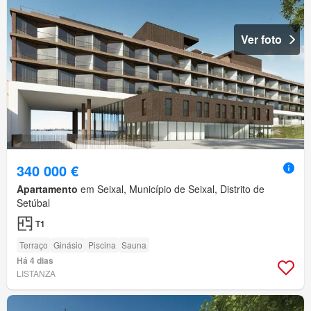
Ver foto
340 000 €
Apartamento
em Seixal, Município de Seixal, Distrito de
Setúbal
T1
Terraço
Ginásio
Piscina
Sauna
Há 4 dias
LISTANZA