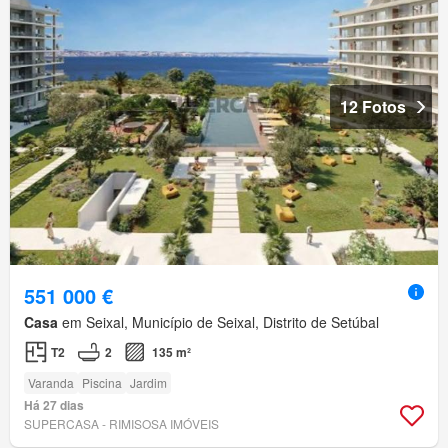
12 Fotos
551 000 €
Casa
em Seixal, Município de Seixal, Distrito de Setúbal
T2
2
135 m²
Varanda
Piscina
Jardim
Há 27 dias
SUPERCASA - RIMISOSA IMÓVEIS