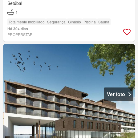
Setúbal
1
Totalmente mobiliado
Segurança
Ginásio
Piscina
Sauna
Há 30+ dias
PROPERSTAR
Ver foto