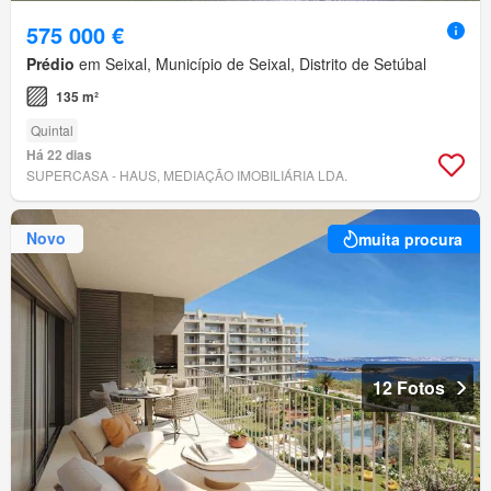
575 000 €
Prédio
em Seixal, Município de Seixal, Distrito de Setúbal
135 m²
Quintal
Há 22 dias
SUPERCASA - HAUS, MEDIAÇÃO IMOBILIÁRIA LDA.
Novo
muita procura
12 Fotos