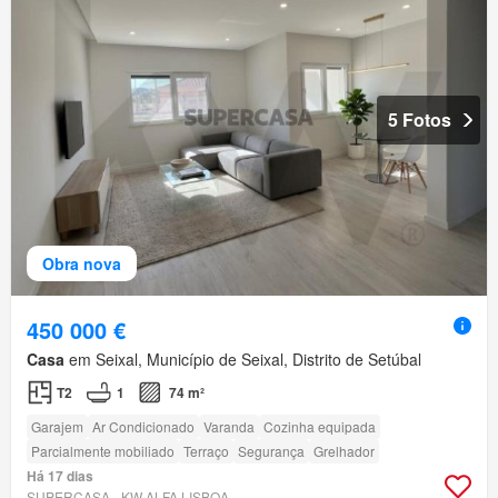
5 Fotos
Obra nova
450 000 €
Casa
em Seixal, Município de Seixal, Distrito de Setúbal
T2
1
74 m²
Garajem
Ar Condicionado
Varanda
Cozinha equipada
Parcialmente mobiliado
Terraço
Segurança
Grelhador
Há 17 dias
SUPERCASA - KW ALFA LISBOA