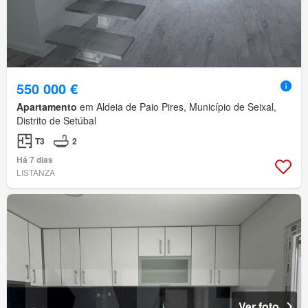
550 000 €
Apartamento
em Aldeia de Paio Pires, Município de Seixal,
Distrito de Setúbal
T3
2
Há 7 dias
LISTANZA
Ver foto