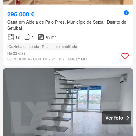
295 000 €
Casa
em Aldeia de Paio Pires, Município de Seixal, Distrito de
Setúbal
T2
1
65 m²
Cozinha equipada
Totalmente mobiliado
Há 22 dias
SUPERCASA - CENTURY 21 TIPY FAMILLY MC
Ver foto