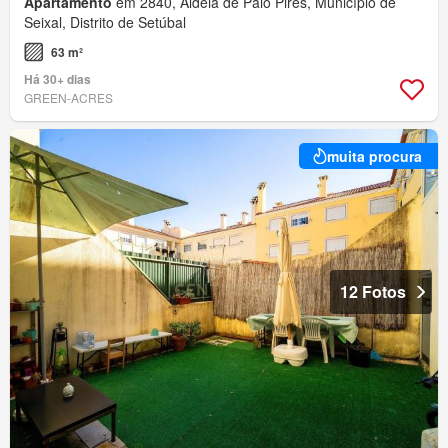
Apartamento
em 2840, Aldeia de Paio Pires, Município de
Seixal, Distrito de Setúbal
63 m²
Há 30+ dias
GREEN-ACRES
muita procura
12 Fotos