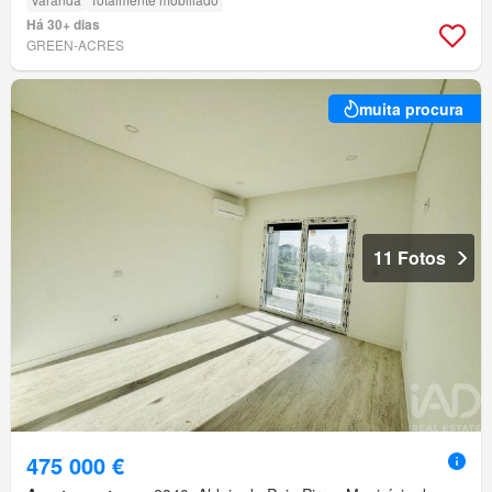
Há 30+ dias
GREEN-ACRES
muita procura
11 Fotos
475 000 €