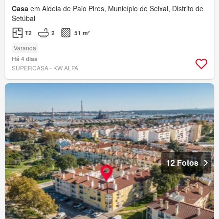
Casa
em Aldeia de Paio Pires, Município de Seixal, Distrito de
Setúbal
T2
2
51 m²
Varanda
Há 4 dias
SUPERCASA - KW ALFA
12 Fotos