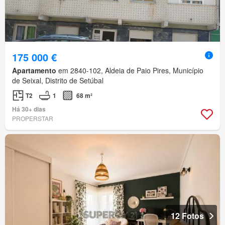
175 000 €
Apartamento
em 2840-102, Aldeia de Paio Pires, Município
de Seixal, Distrito de Setúbal
T2
1
68 m²
Há 30+ dias
PROPERSTAR
12 Fotos