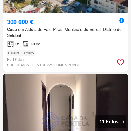
300 000 €
Casa
em Aldeia de Paio Pires, Município de Seixal, Distrito de
Setúbal
T2
60 m²
Lareira
Terraço
Há 17 dias
SUPERCASA - CENTURY21 HOME VINTAGE
11 Fotos