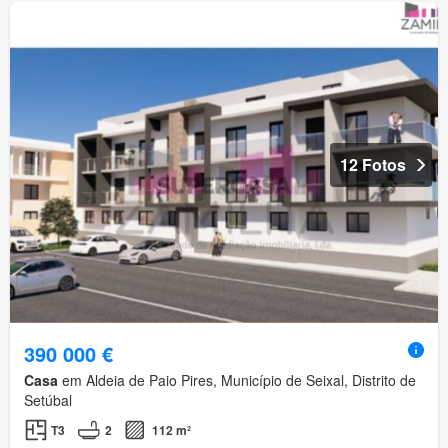
12 Fotos
390 000 €
Casa
em Aldeia de Paio Pires, Município de Seixal, Distrito de
Setúbal
T3
2
112 m²