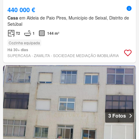
440 000 €
Casa
em Aldeia de Paio Pires, Município de Seixal, Distrito de
Setúbal
T2
1
144 m²
Cozinha equipada
Há 30+ dias
SUPERCASA - ZAMILITA - SOCIEDADE MEDIAÇÃO IMOBILIÁRIA
3 Fotos