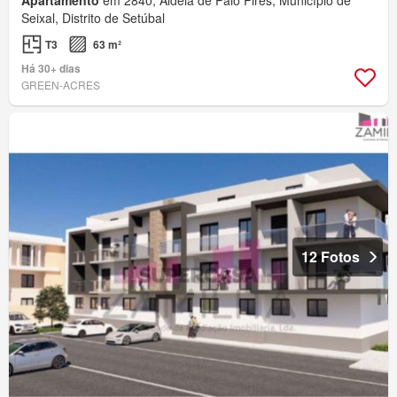
Apartamento
em 2840, Aldeia de Paio Pires, Município de
Seixal, Distrito de Setúbal
T3
63 m²
Há 30+ dias
GREEN-ACRES
12 Fotos