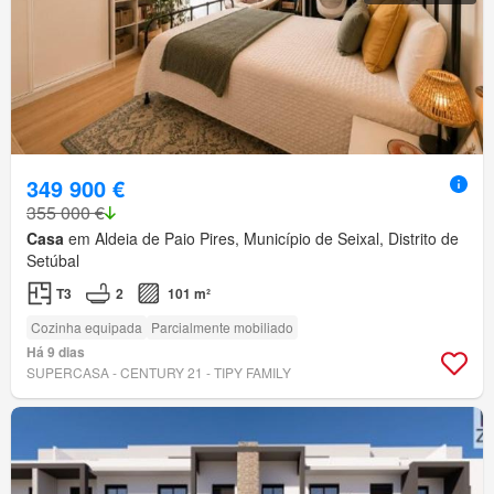
349 900 €
355 000 €
Casa
em Aldeia de Paio Pires, Município de Seixal, Distrito de
Setúbal
T3
2
101 m²
Cozinha equipada
Parcialmente mobiliado
Há 9 dias
SUPERCASA - CENTURY 21 - TIPY FAMILY