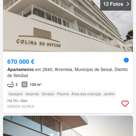
12 Fotos
670 000 €
Apartamento
em 2840, Arrentela, Município de Seixal, Distrito
de Setúbal
3
126 m²
Garajem
Varanda
Ginásio
Piscina
Área das crianças
Jardim
Há 30+ dias
GREEN-ACRES