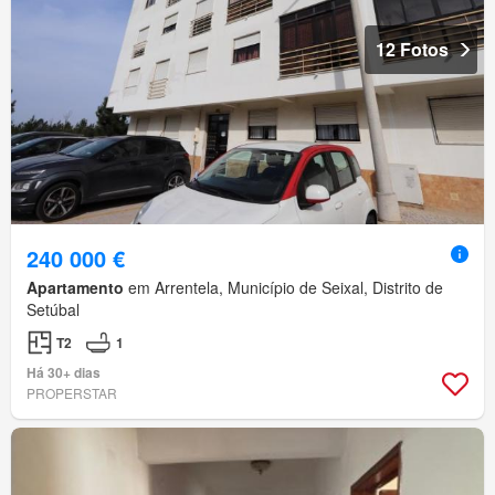
12 Fotos
240 000 €
Apartamento
em Arrentela, Município de Seixal, Distrito de
Setúbal
T2
1
Há 30+ dias
PROPERSTAR