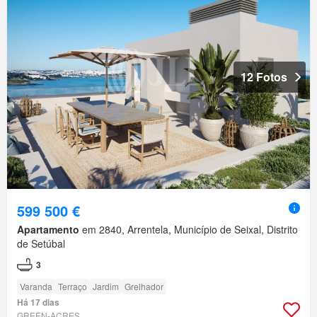
12 Fotos
599 500 €
Apartamento
em 2840, Arrentela, Município de Seixal, Distrito
de Setúbal
3
Varanda
Terraço
Jardim
Grelhador
Há 17 dias
GREEN-ACRES