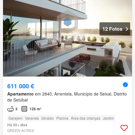
12 Fotos
611 000 €
Apartamento
em 2840, Arrentela, Município de Seixal, Distrito
de Setúbal
3
126 m²
Garajem
Varanda
Ginásio
Piscina
Área das crianças
Jardim
Há 30+ dias
GREEN-ACRES