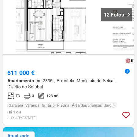
12 Fotos
611 000 €
Apartamento
em 2865-, Arrentela, Município de Seixal,
Distrito de Setúbal
T3
3
128 m²
Garajem
Varanda
Ginásio
Piscina
Área das crianças
Jardim
Há 1 dia
LUXURYESTATE
Atualizado