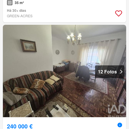
35 m²
Há 30+ dias
GREEN-ACRES
12 Fotos
240 000 €