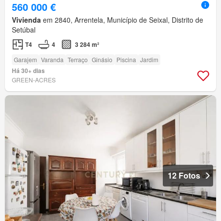
560 000 €
Vivienda
em 2840, Arrentela, Município de Seixal, Distrito de
Setúbal
T4
4
3 284 m²
Garajem
Varanda
Terraço
Ginásio
Piscina
Jardim
Há 30+ dias
GREEN-ACRES
12 Fotos