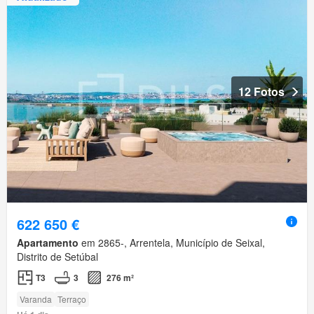
12 Fotos
622 650 €
Apartamento
em 2865-, Arrentela, Município de Seixal,
Distrito de Setúbal
T3
3
276 m²
Varanda
Terraço