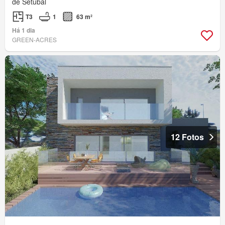
de Setúbal
T3
1
63 m²
Há 1 dia
GREEN-ACRES
12 Fotos