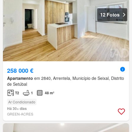
12 Fotos
258 000 €
Apartamento
em 2840, Arrentela, Município de Seixal, Distrito
de Setúbal
T2
1
48 m²
Ar Condicionado
Há 30+ dias
GREEN-ACRES