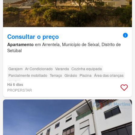
Consultar o preço
Apartamento
em Arrentela, Município de Seixal, Distrito de
Setúbal
Garajem
Ar Condicionado
Varanda
Cozinha equipada
Parcialmente mobiliado
Terraço
Ginásio
Piscina
Área das crianças
Jardim
Há 6 dias
PROPERSTAR