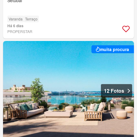
Setúbal
Varanda
Terraço
Há 6 dias
PROPERSTAR
muita procura
12 Fotos