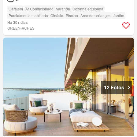
Garajem
Ar Condicionado
Varanda
Cozinha equipada
Parcialmente mobiliado
Ginásio
Piscina
Área das crianças
Jardim
Há 30+ dias
GREEN-ACRES
12 Fotos