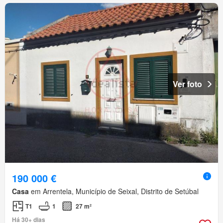
Ver foto
190 000 €
Casa
em Arrentela, Município de Seixal, Distrito de Setúbal
T1
1
27 m²
Há 30+ dias