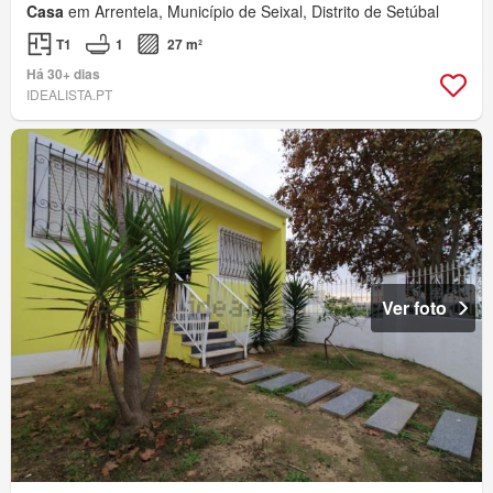
Casa
em Arrentela, Município de Seixal, Distrito de Setúbal
T1
1
27 m²
Há 30+ dias
IDEALISTA.PT
Ver foto