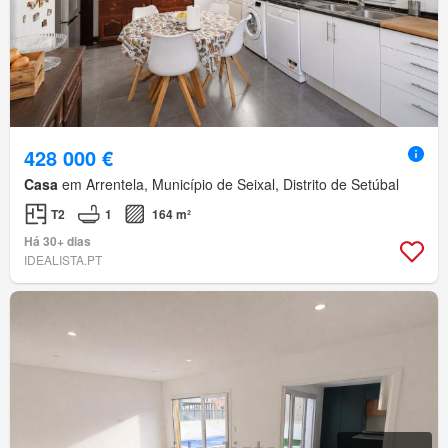
428 000 €
Casa
em Arrentela, Município de Seixal, Distrito de Setúbal
T2
1
164 m²
Há 30+ dias
IDEALISTA.PT