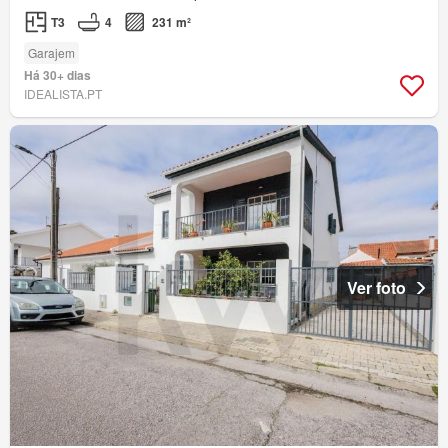
T3
4
231 m²
Garajem
Há 30+ dias
IDEALISTA.PT
Ver foto