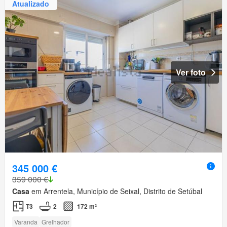
Atualizado
Ver foto
345 000 €
359 000 €
Casa
em Arrentela, Município de Seixal, Distrito de Setúbal
T3
2
172 m²
Varanda
Grelhador