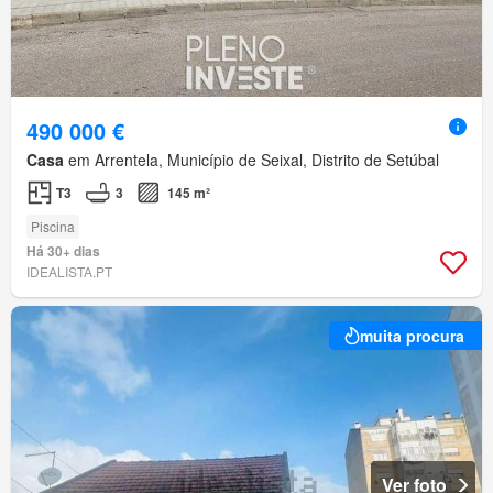
490 000 €
Casa
em Arrentela, Município de Seixal, Distrito de Setúbal
T3
3
145 m²
Piscina
Há 30+ dias
IDEALISTA.PT
muita procura
Ver foto