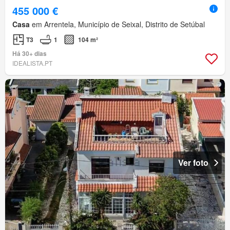
455 000 €
Casa
em Arrentela, Município de Seixal, Distrito de Setúbal
T3
1
104 m²
Há 30+ dias
IDEALISTA.PT
Ver foto