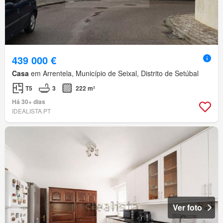
439 000 €
Casa
em Arrentela, Município de Seixal, Distrito de Setúbal
T5
3
222 m²
Há 30+ dias
IDEALISTA.PT
Ver foto