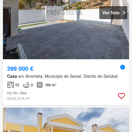
Ver foto
399 000 €
Casa
em Arrentela, Município de Seixal, Distrito de Setúbal
T3
2
180 m²
Há 30+ dias
IDEALISTA.PT