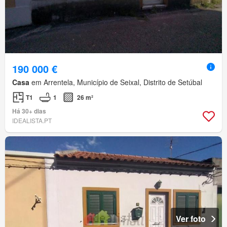
190 000 €
Casa
em Arrentela, Município de Seixal, Distrito de Setúbal
T1
1
26 m²
Há 30+ dias
IDEALISTA.PT
Ver foto