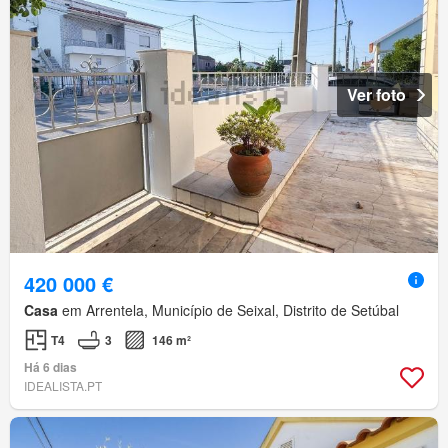
Ver foto
420 000 €
Casa
em Arrentela, Município de Seixal, Distrito de Setúbal
T4
3
146 m²
Há 6 dias
IDEALISTA.PT