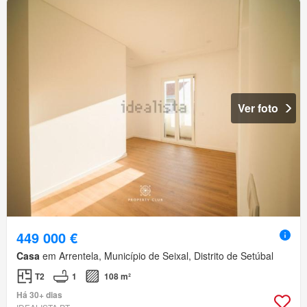
Ver foto
449 000 €
Casa
em Arrentela, Município de Seixal, Distrito de Setúbal
T2
1
108 m²
Há 30+ dias