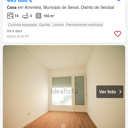
Casa
em Arrentela, Município de Seixal, Distrito de Setúbal
T4
3
165 m²
Cozinha equipada
Quintal
Lareira
Parcialmente mobiliado
Há 6 dias
IDEALISTA.PT
Ver foto