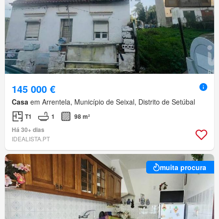
145 000 €
Casa
em Arrentela, Município de Seixal, Distrito de Setúbal
T1
1
98 m²
Há 30+ dias
IDEALISTA.PT
muita procura