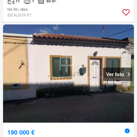
T1
1
60 m²
Há 30+ dias
IDEALISTA.PT
Ver foto
190 000 €