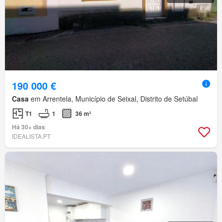
190 000 €
Casa
em Arrentela, Município de Seixal, Distrito de Setúbal
T1
1
36 m²
Há 30+ dias
IDEALISTA.PT