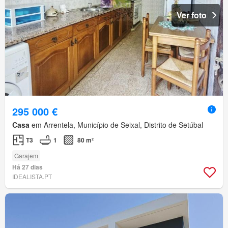
Ver foto
295 000 €
Casa
em Arrentela, Município de Seixal, Distrito de Setúbal
T3
1
80 m²
Garajem
Há 27 dias
IDEALISTA.PT