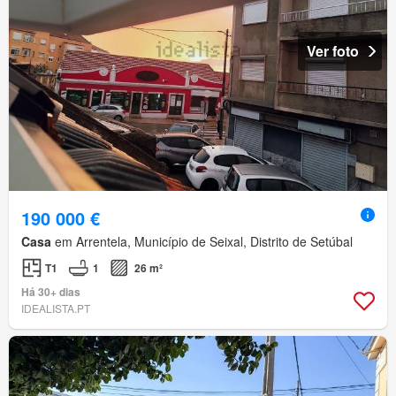
Ver foto
190 000 €
Casa
em Arrentela, Município de Seixal, Distrito de Setúbal
T1
1
26 m²
Há 30+ dias
IDEALISTA.PT