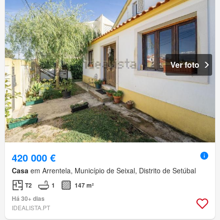
Ver foto
420 000 €
Casa
em Arrentela, Município de Seixal, Distrito de Setúbal
T2
1
147 m²
Há 30+ dias
IDEALISTA.PT