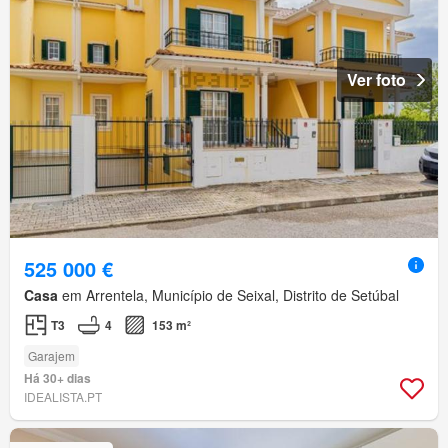
Ver foto
525 000 €
Casa
em Arrentela, Município de Seixal, Distrito de Setúbal
T3
4
153 m²
Garajem
Há 30+ dias
IDEALISTA.PT