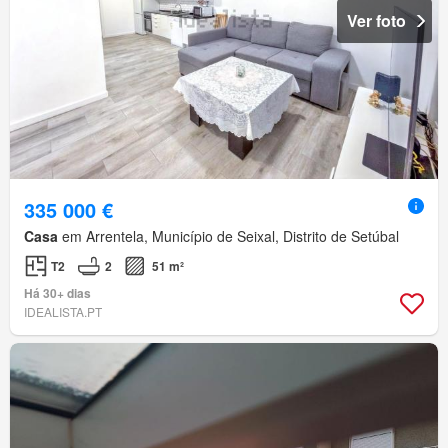
Ver foto
335 000 €
Casa
em Arrentela, Município de Seixal, Distrito de Setúbal
T2
2
51 m²
Há 30+ dias
IDEALISTA.PT