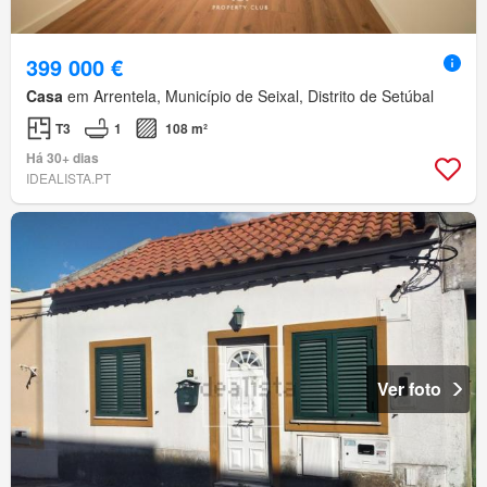
399 000 €
Casa
em Arrentela, Município de Seixal, Distrito de Setúbal
T3
1
108 m²
Há 30+ dias
IDEALISTA.PT
Ver foto