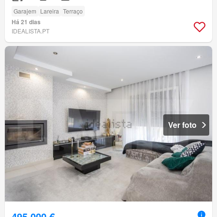
Garajem
Lareira
Terraço
Há 21 dias
IDEALISTA.PT
Ver foto
495 000 €