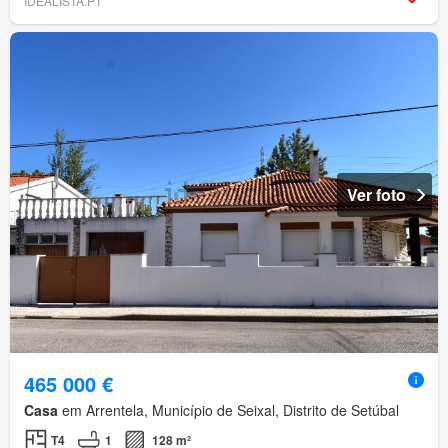
IDEALISTA.PT
Ver foto
465 000 €
Casa
em Arrentela, Município de Seixal, Distrito de Setúbal
T4
1
128 m²