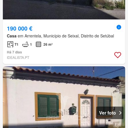
190 000 €
Casa
em Arrentela, Município de Seixal, Distrito de Setúbal
T1
1
26 m²
Há 7 dias
IDEALISTA.PT
Ver foto