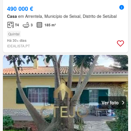
490 000 €
Casa
em Arrentela, Município de Seixal, Distrito de Setúbal
T4
3
185 m²
Quintal
Há 30+ dias
IDEALISTA.PT
Ver foto