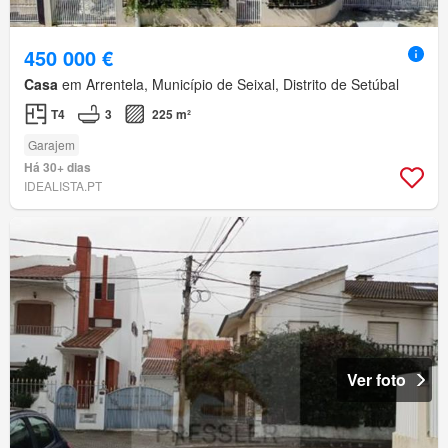
450 000 €
Casa
em Arrentela, Município de Seixal, Distrito de Setúbal
T4
3
225 m²
Garajem
Há 30+ dias
IDEALISTA.PT
Ver foto