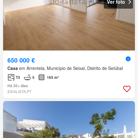
Ver foto
650 000 €
Casa
em Arrentela, Município de Seixal, Distrito de Setúbal
T3
5
165 m²
Há 30+ dias
IDEALISTA.PT