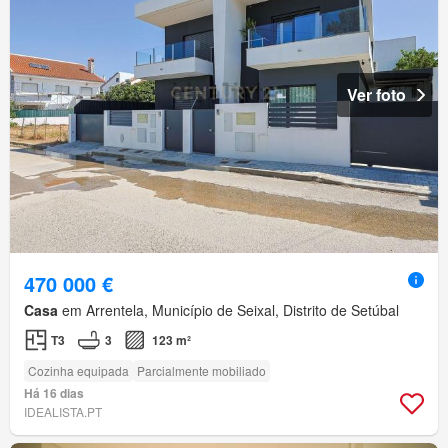
Ver foto
470 000 €
Casa
em Arrentela, Município de Seixal, Distrito de Setúbal
T3
3
123 m²
Cozinha equipada
Parcialmente mobiliado
Há 16 dias
IDEALISTA.PT