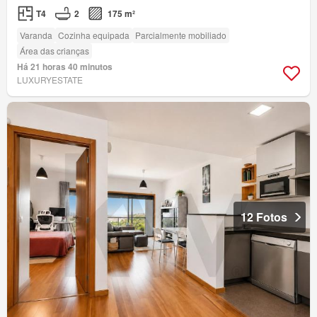
T4
2
175 m²
Varanda
Cozinha equipada
Parcialmente mobiliado
Área das crianças
Há 21 horas 40 minutos
LUXURYESTATE
12 Fotos