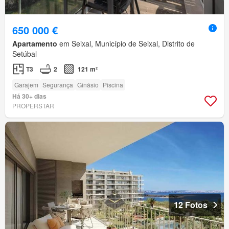
650 000 €
Apartamento
em Seixal, Município de Seixal, Distrito de
Setúbal
T3
2
121 m²
Garajem
Segurança
Ginásio
Piscina
Há 30+ dias
PROPERSTAR
12 Fotos