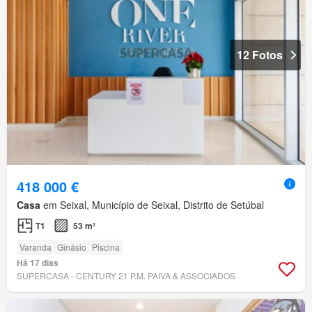
12 Fotos
418 000 €
Casa
em Seixal, Município de Seixal, Distrito de Setúbal
T1
53 m²
Varanda
Ginásio
Piscina
Há 17 dias
SUPERCASA - CENTURY 21 P.M. PAIVA & ASSOCIADOS