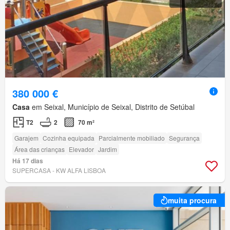
380 000 €
Casa
em Seixal, Município de Seixal, Distrito de Setúbal
T2
2
70 m²
Garajem
Cozinha equipada
Parcialmente mobiliado
Segurança
Área das crianças
Elevador
Jardim
Há 17 dias
SUPERCASA - KW ALFA LISBOA
muita procura