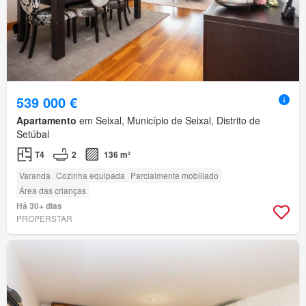
539 000 €
Apartamento
em Seixal, Município de Seixal, Distrito de
Setúbal
T4
2
136 m²
Varanda
Cozinha equipada
Parcialmente mobiliado
Área das crianças
Há 30+ dias
PROPERSTAR