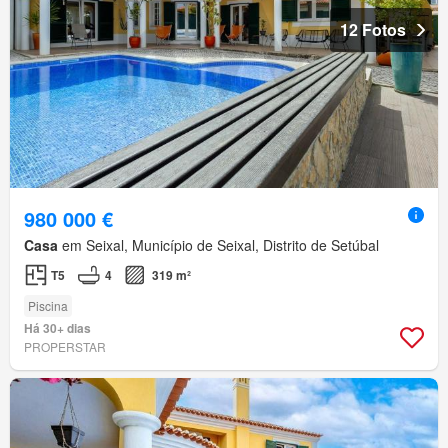
12 Fotos
980 000 €
Casa
em Seixal, Município de Seixal, Distrito de Setúbal
T5
4
319 m²
Piscina
Há 30+ dias
PROPERSTAR