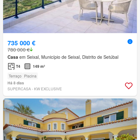
735 000 €
780 000 €
Casa
em Seixal, Município de Seixal, Distrito de Setúbal
T4
149 m²
Terraço
Piscina
Há 8 dias
SUPERCASA - KW EXCLUSIVE