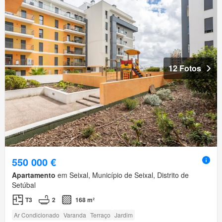
12 Fotos
550 000 €
Apartamento
em Seixal, Município de Seixal, Distrito de
Setúbal
T3
2
168 m²
Ar Condicionado
Varanda
Terraço
Jardim