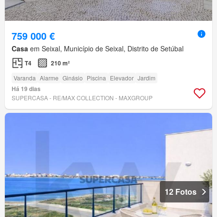
759 000 €
Casa
em Seixal, Município de Seixal, Distrito de Setúbal
T4
210 m²
Varanda
Alarme
Ginásio
Piscina
Elevador
Jardim
Há 19 dias
SUPERCASA - RE/MAX COLLECTION - MAXGROUP
12 Fotos