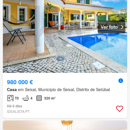
Ver foto
980 000 €
Casa
em Seixal, Município de Seixal, Distrito de Setúbal
T5
4
320 m²
Há 6 dias
IDEALISTA.PT