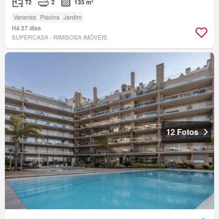
T2
2
135 m²
Varanda
Piscina
Jardim
Há 27 dias
SUPERCASA - RIMISOSA IMÓVEIS
12 Fotos