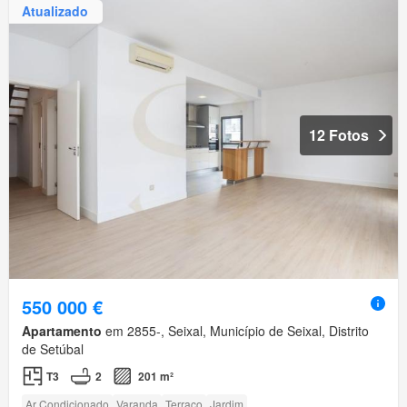
Atualizado
12 Fotos
550 000 €
Apartamento
em 2855-, Seixal, Município de Seixal, Distrito
de Setúbal
T3
2
201 m²
Ar Condicionado
Varanda
Terraço
Jardim