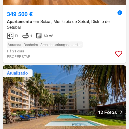
349 500 €
Apartamento
em Seixal, Município de Seixal, Distrito de
Setúbal
T1
1
60 m²
Varanda
Banheira
Área das crianças
Jardim
Há 21 dias
PROPERSTAR
Atualizado
12 Fotos