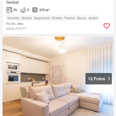
Setúbal
T3
3
273 m²
Varanda
Terraço
Segurança
Ginásio
Piscina
Sauna
Jardim
Há 30+ dias
IDEALISTA.PT
12 Fotos