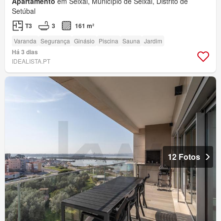
Apartamento
em Seixal, Município de Seixal, Distrito de
Setúbal
T3
3
161 m²
Varanda
Segurança
Ginásio
Piscina
Sauna
Jardim
Há 3 dias
IDEALISTA.PT
12 Fotos