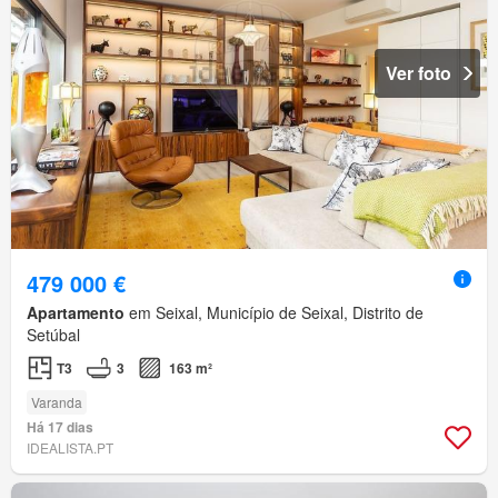
Ver foto
479 000 €
Apartamento
em Seixal, Município de Seixal, Distrito de
Setúbal
T3
3
163 m²
Varanda
Há 17 dias
IDEALISTA.PT