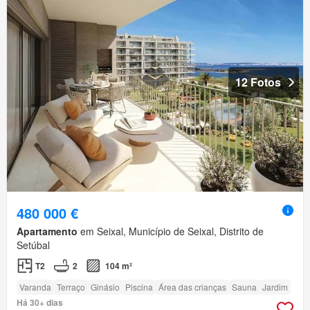
12 Fotos
480 000 €
Apartamento
em Seixal, Município de Seixal, Distrito de
Setúbal
T2
2
104 m²
Varanda
Terraço
Ginásio
Piscina
Área das crianças
Sauna
Jardim
Há 30+ dias