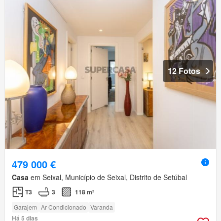
12 Fotos
479 000 €
Casa
em Seixal, Município de Seixal, Distrito de Setúbal
T3
3
118 m²
Garajem
Ar Condicionado
Varanda
Há 5 dias