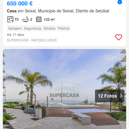
650 000 €
Casa
em Seixal, Município de Seixal, Distrito de Setúbal
T3
2
122 m²
Garajem
Segurança
Ginásio
Piscina
Há 17 dias
SUPERCASA - KW EXCLUSIVE
12 Fotos