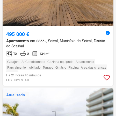
495 000 €
Apartamento
em 2855-, Seixal, Município de Seixal, Distrito
de Setúbal
T2
2
134 m²
Garajem
Ar Condicionado
Cozinha equipada
Aquecimento
Parcialmente mobiliado
Terraço
Ginásio
Piscina
Área das crianças
Jardim
Há 21 horas 40 minutos
LUXURYESTATE
Atualizado