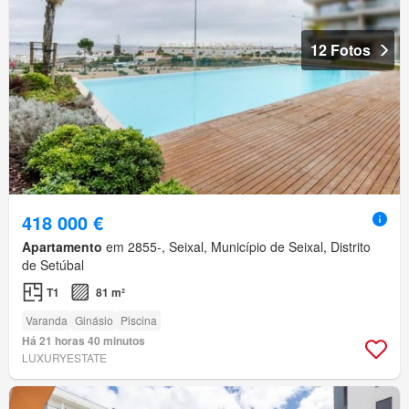
12 Fotos
418 000 €
Apartamento
em 2855-, Seixal, Município de Seixal, Distrito
de Setúbal
T1
81 m²
Varanda
Ginásio
Piscina
Há 21 horas 40 minutos
LUXURYESTATE