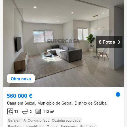
8 Fotos
Obra nova
560 000 €
Casa
em Seixal, Município de Seixal, Distrito de Setúbal
T3
2
112 m²
Garajem
Ar Condicionado
Cozinha equipada
Parcialmente mobiliado
Terraço
Segurança
Grelhador