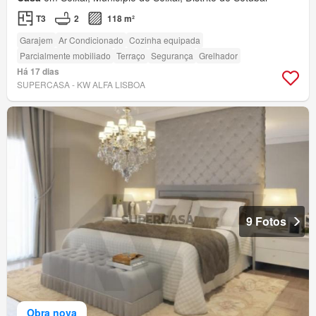
T3
2
118 m²
Garajem
Ar Condicionado
Cozinha equipada
Parcialmente mobiliado
Terraço
Segurança
Grelhador
Há 17 dias
SUPERCASA - KW ALFA LISBOA
9 Fotos
Obra nova