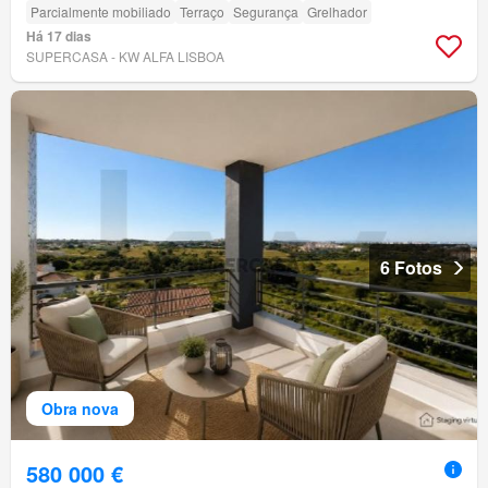
Parcialmente mobiliado
Terraço
Segurança
Grelhador
Há 17 dias
SUPERCASA - KW ALFA LISBOA
6 Fotos
Obra nova
580 000 €