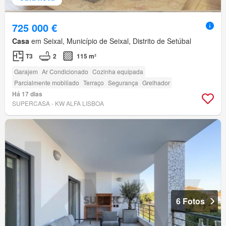
725 000 €
Casa
em Seixal, Município de Seixal, Distrito de Setúbal
T3
2
115 m²
Garajem
Ar Condicionado
Cozinha equipada
Parcialmente mobiliado
Terraço
Segurança
Grelhador
Há 17 dias
SUPERCASA - KW ALFA LISBOA
6 Fotos