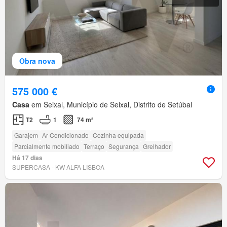
Obra nova
575 000 €
Casa
em Seixal, Município de Seixal, Distrito de Setúbal
T2
1
74 m²
Garajem
Ar Condicionado
Cozinha equipada
Parcialmente mobiliado
Terraço
Segurança
Grelhador
Há 17 dias
SUPERCASA - KW ALFA LISBOA