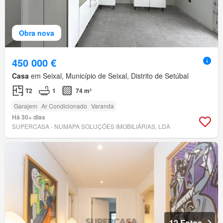
Obra nova
450 000 €
Casa
em Seixal, Município de Seixal, Distrito de Setúbal
T2
1
74 m²
Garajem
Ar Condicionado
Varanda
Há 30+ dias
SUPERCASA - NUMAPA SOLUÇÕES IMOBILIÁRIAS, LDA
12 Fotos