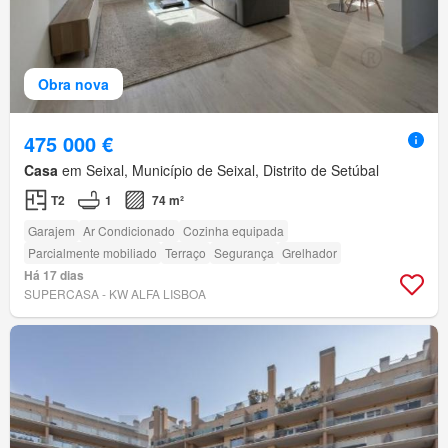
Obra nova
475 000 €
Casa
em Seixal, Município de Seixal, Distrito de Setúbal
T2
1
74 m²
Garajem
Ar Condicionado
Cozinha equipada
Parcialmente mobiliado
Terraço
Segurança
Grelhador
Há 17 dias
SUPERCASA - KW ALFA LISBOA