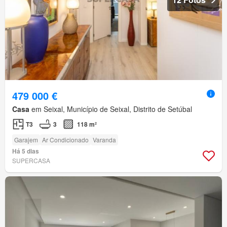
479 000 €
Casa
em Seixal, Município de Seixal, Distrito de Setúbal
T3
3
118 m²
Garajem
Ar Condicionado
Varanda
Há 5 dias
SUPERCASA