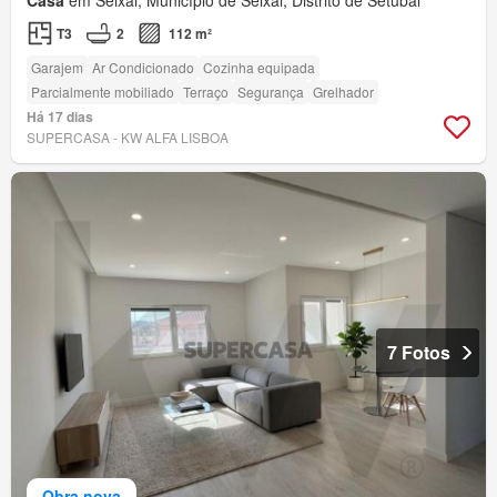
T3
2
112 m²
Garajem
Ar Condicionado
Cozinha equipada
Parcialmente mobiliado
Terraço
Segurança
Grelhador
Há 17 dias
SUPERCASA - KW ALFA LISBOA
7 Fotos
Obra nova