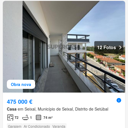
12 Fotos
Obra nova
475 000 €
Casa
em Seixal, Município de Seixal, Distrito de Setúbal
T2
1
74 m²
Garajem
Ar Condicionado
Varanda