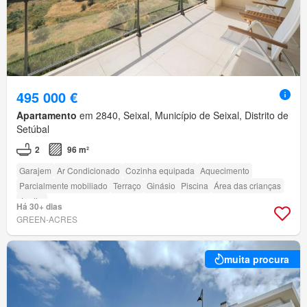
495 000 €
Apartamento
em 2840, Seixal, Município de Seixal, Distrito de
Setúbal
2
96 m²
Garajem
Ar Condicionado
Cozinha equipada
Aquecimento
Parcialmente mobiliado
Terraço
Ginásio
Piscina
Área das crianças
Jardim
Há 30+ dias
GREEN-ACRES
muita procura