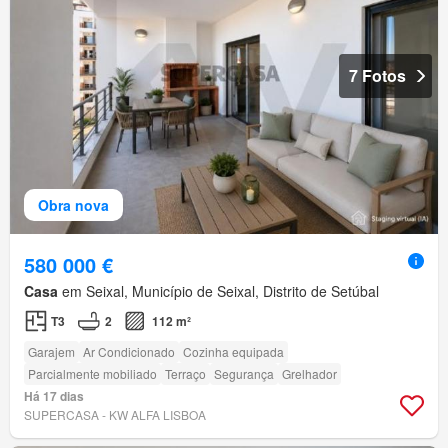
7 Fotos
Obra nova
580 000 €
Casa
em Seixal, Município de Seixal, Distrito de Setúbal
T3
2
112 m²
Garajem
Ar Condicionado
Cozinha equipada
Parcialmente mobiliado
Terraço
Segurança
Grelhador
Há 17 dias
SUPERCASA - KW ALFA LISBOA