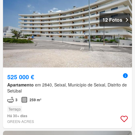
12 Fotos
525 000 €
Apartamento
em 2840, Seixal, Município de Seixal, Distrito de
Setúbal
3
259 m²
Terraço
Há 30+ dias
GREEN-ACRES