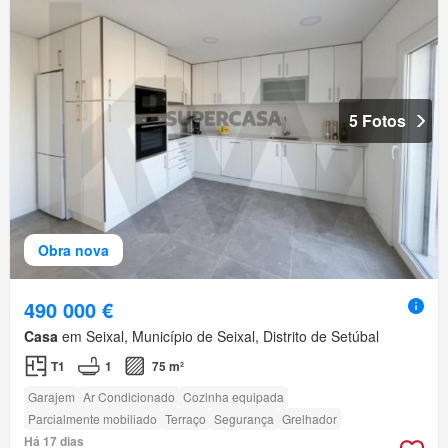
5 Fotos
Obra nova
490 000 €
Casa
em Seixal, Município de Seixal, Distrito de Setúbal
T1
1
75 m²
Garajem
Ar Condicionado
Cozinha equipada
Parcialmente mobiliado
Terraço
Segurança
Grelhador
Há 17 dias