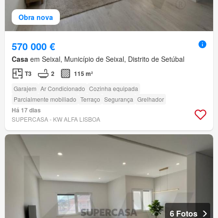
Obra nova
570 000 €
Casa
em Seixal, Município de Seixal, Distrito de Setúbal
T3
2
115 m²
Garajem
Ar Condicionado
Cozinha equipada
Parcialmente mobiliado
Terraço
Segurança
Grelhador
Há 17 dias
SUPERCASA - KW ALFA LISBOA
6 Fotos