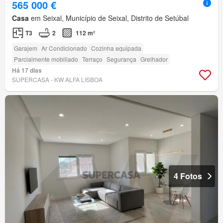
565 000 €
Casa
em Seixal, Município de Seixal, Distrito de Setúbal
T3
2
112 m²
Garajem
Ar Condicionado
Cozinha equipada
Parcialmente mobiliado
Terraço
Segurança
Grelhador
Há 17 dias
SUPERCASA - KW ALFA LISBOA
4 Fotos