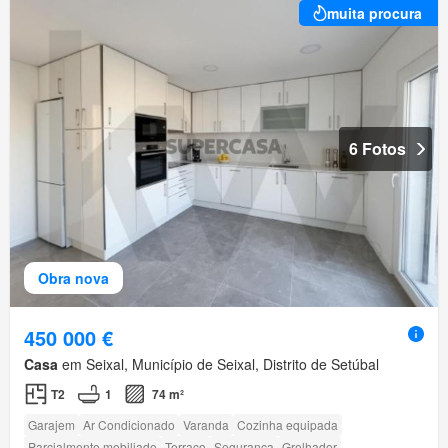
muita procura
6 Fotos
Obra nova
450 000 €
Casa
em Seixal, Município de Seixal, Distrito de Setúbal
T2
1
74 m²
Garajem
Ar Condicionado
Varanda
Cozinha equipada
Parcialmente mobiliado
Terraço
Segurança
Grelhador