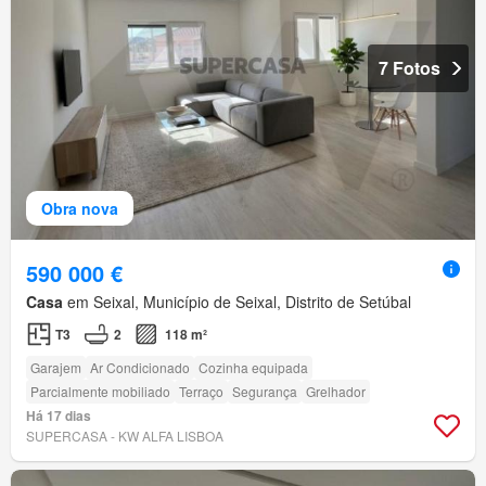
7 Fotos
Obra nova
590 000 €
Casa
em Seixal, Município de Seixal, Distrito de Setúbal
T3
2
118 m²
Garajem
Ar Condicionado
Cozinha equipada
Parcialmente mobiliado
Terraço
Segurança
Grelhador
Há 17 dias
SUPERCASA - KW ALFA LISBOA