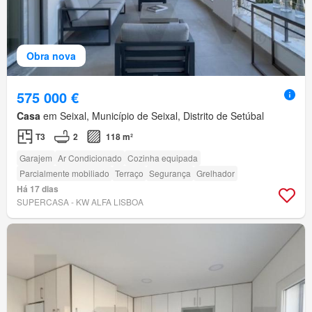
Obra nova
575 000 €
Casa
em Seixal, Município de Seixal, Distrito de Setúbal
T3
2
118 m²
Garajem
Ar Condicionado
Cozinha equipada
Parcialmente mobiliado
Terraço
Segurança
Grelhador
Há 17 dias
SUPERCASA - KW ALFA LISBOA