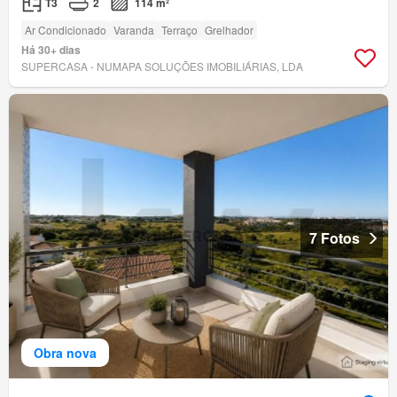
T3
2
114 m²
Ar Condicionado
Varanda
Terraço
Grelhador
Há 30+ dias
SUPERCASA - NUMAPA SOLUÇÕES IMOBILIÁRIAS, LDA
7 Fotos
Obra nova