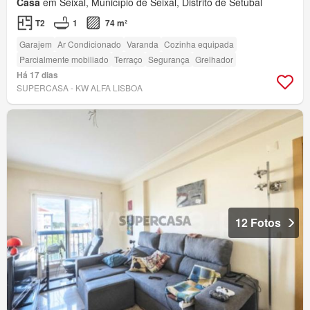
Casa
em Seixal, Município de Seixal, Distrito de Setúbal
T2
1
74 m²
Garajem
Ar Condicionado
Varanda
Cozinha equipada
Parcialmente mobiliado
Terraço
Segurança
Grelhador
Há 17 dias
SUPERCASA - KW ALFA LISBOA
12 Fotos