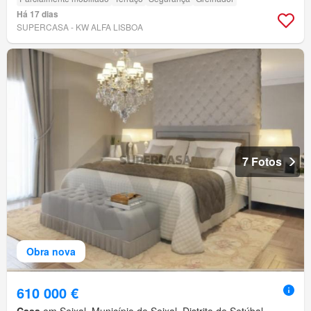
Há 17 dias
SUPERCASA - KW ALFA LISBOA
7 Fotos
Obra nova
610 000 €
Casa
em Seixal, Município de Seixal, Distrito de Setúbal