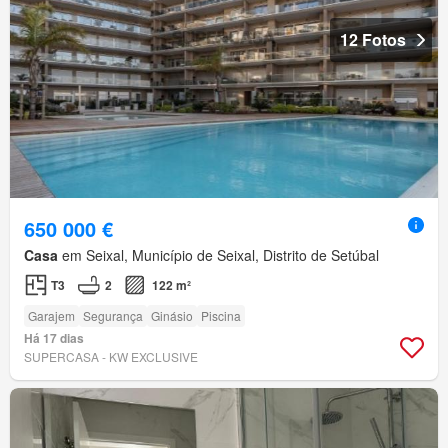
12 Fotos
650 000 €
Casa
em Seixal, Município de Seixal, Distrito de Setúbal
T3
2
122 m²
Garajem
Segurança
Ginásio
Piscina
Há 17 dias
SUPERCASA - KW EXCLUSIVE