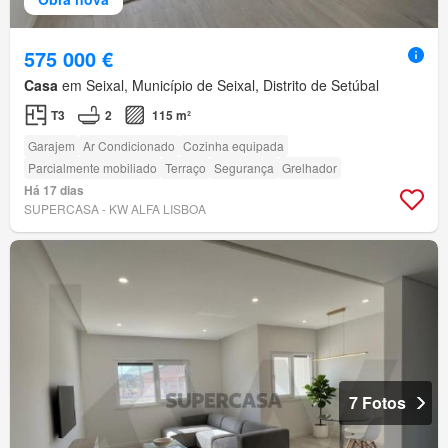
575 000 €
Casa
em Seixal, Município de Seixal, Distrito de Setúbal
T3
2
115 m²
Garajem
Ar Condicionado
Cozinha equipada
Parcialmente mobiliado
Terraço
Segurança
Grelhador
Há 17 dias
SUPERCASA - KW ALFA LISBOA
7 Fotos