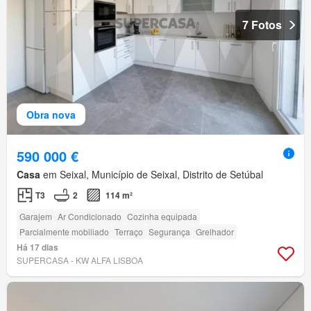
7 Fotos
Obra nova
590 000 €
Casa
em Seixal, Município de Seixal, Distrito de Setúbal
T3
2
114 m²
Garajem
Ar Condicionado
Cozinha equipada
Parcialmente mobiliado
Terraço
Segurança
Grelhador
Há 17 dias
SUPERCASA - KW ALFA LISBOA