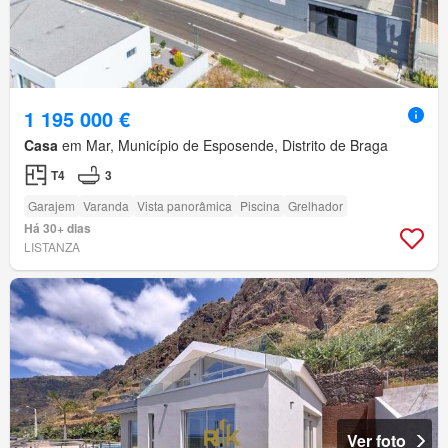
1 195 000 €
Casa
em Mar, Município de Esposende, Distrito de Braga
T4
3
Garajem
Varanda
Vista panorâmica
Piscina
Grelhador
Há 30+ dias
LISTANZA
Ver foto