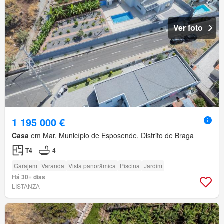
Ver foto
1 195 000 €
Casa
em Mar, Município de Esposende, Distrito de Braga
T4
4
Garajem
Varanda
Vista panorâmica
Piscina
Jardim
Há 30+ dias
LISTANZA