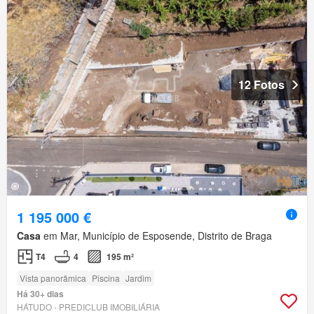
12 Fotos
1 195 000 €
Casa
em Mar, Município de Esposende, Distrito de Braga
T4
4
195 m²
Vista panorâmica
Piscina
Jardim
Há 30+ dias
HÁTUDO - PREDICLUB IMOBILIÁRIA