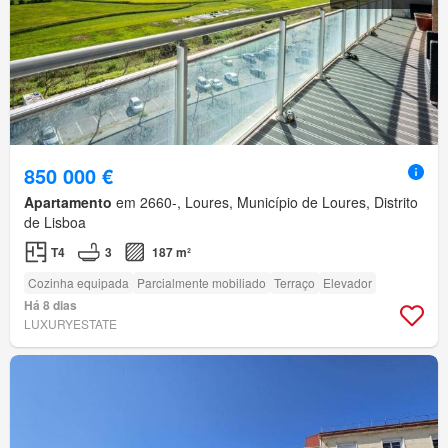
850 000 €
Apartamento
em 2660-, Loures, Município de Loures, Distrito
de Lisboa
T4
3
187 m²
Cozinha equipada
Parcialmente mobiliado
Terraço
Elevador
Há 8 dias
LUXURYESTATE