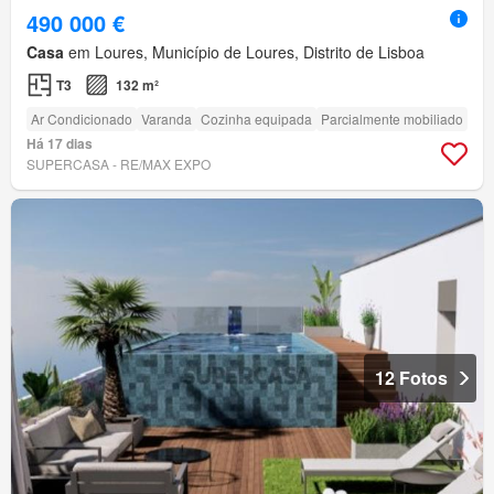
490 000 €
Casa
em Loures, Município de Loures, Distrito de Lisboa
T3
132 m²
Ar Condicionado
Varanda
Cozinha equipada
Parcialmente mobiliado
Há 17 dias
SUPERCASA - RE/MAX EXPO
12 Fotos