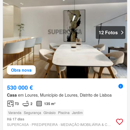
12 Fotos
Obra nova
530 000 €
Casa
em Loures, Município de Loures, Distrito de Lisboa
T3
2
135 m²
Varanda
Segurança
Ginásio
Piscina
Jardim
Há 17 dias
SUPERCASA - PREDIPEREIRA - MEDIAÇÃO IMOBILIÁRIA & CONSTRUÇÃO, UNIPESSOAL LDA.