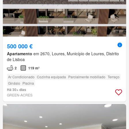
500 000 €
Apartamento
em 2670, Loures, Município de Loures, Distrito
de Lisboa
2
119 m²
Ar Condicionado
Cozinha equipada
Parcialmente mobiliado
Terraço
Ginásio
Piscina
Há 30+ dias
GREEN-ACRES