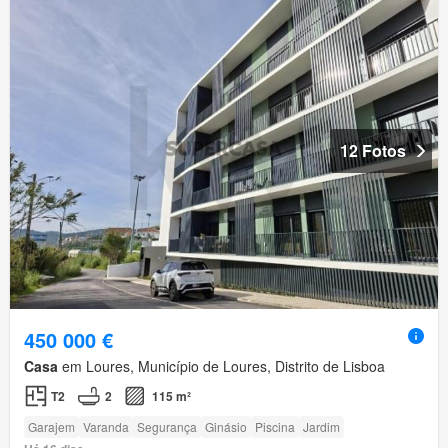
12 Fotos
450 000 €
Casa
em Loures, Município de Loures, Distrito de Lisboa
T2
2
115 m²
Garajem
Varanda
Segurança
Ginásio
Piscina
Jardim