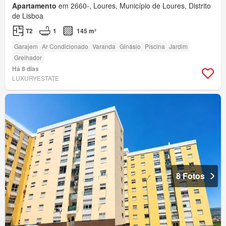
Apartamento
em 2660-, Loures, Município de Loures, Distrito
de Lisboa
T2
1
145 m²
Garajem
Ar Condicionado
Varanda
Ginásio
Piscina
Jardim
Grelhador
Há 8 dias
LUXURYESTATE
8 Fotos