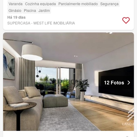
Varanda
Cozinha equipada
Parcialmente mobiliado
Segurança
Ginásio
Piscina
Jardim
Há 19 dias
SUPERCASA - WEST LIFE IMOBILIÁRIA
12 Fotos