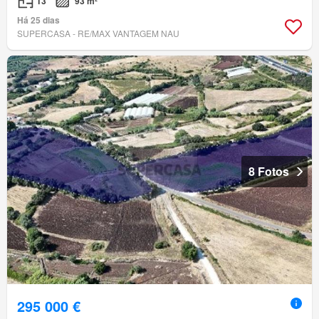
T3
93 m²
Há 25 dias
SUPERCASA - RE/MAX VANTAGEM NAU
8 Fotos
295 000 €