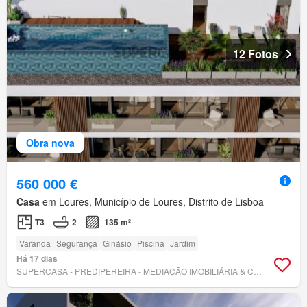
12 Fotos
Obra nova
560 000 €
Casa
em Loures, Município de Loures, Distrito de Lisboa
T3
2
135 m²
Varanda
Segurança
Ginásio
Piscina
Jardim
Há 17 dias
SUPERCASA - PREDIPEREIRA - MEDIAÇÃO IMOBILIÁRIA & CONSTRUÇÃO, UNIPESSOAL LDA.