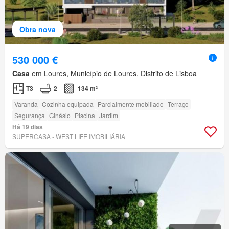
Obra nova
530 000 €
Casa
em Loures, Município de Loures, Distrito de Lisboa
T3
2
134 m²
Varanda
Cozinha equipada
Parcialmente mobiliado
Terraço
Segurança
Ginásio
Piscina
Jardim
Há 19 dias
SUPERCASA - WEST LIFE IMOBILIÁRIA