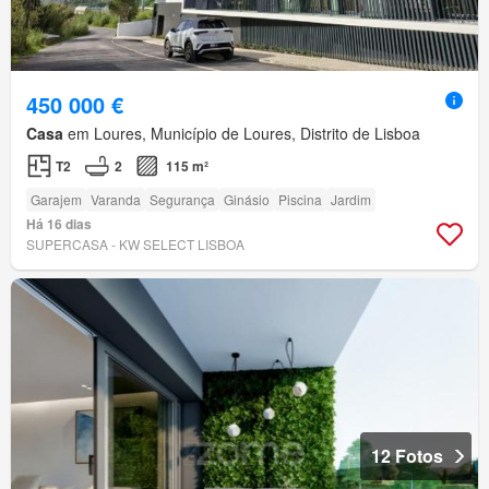
450 000 €
Casa
em Loures, Município de Loures, Distrito de Lisboa
T2
2
115 m²
Garajem
Varanda
Segurança
Ginásio
Piscina
Jardim
Há 16 dias
SUPERCASA - KW SELECT LISBOA
12 Fotos