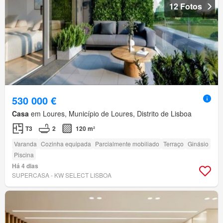
12 Fotos
530 000 €
Casa
em Loures, Município de Loures, Distrito de Lisboa
T3
2
120 m²
Varanda
Cozinha equipada
Parcialmente mobiliado
Terraço
Ginásio
Piscina
Há 4 dias
SUPERCASA - KW SELECT LISBOA