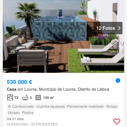
12 Fotos
530 000 €
Casa
em Loures, Município de Loures, Distrito de Lisboa
T3
3
135 m²
Ar Condicionado
Cozinha equipada
Parcialmente mobiliado
Terraço
Ginásio
Piscina
Há 21 dias
SUPERCASA - SF PROPERTIES