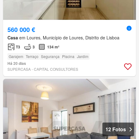
560 000 €
Casa
em Loures, Município de Loures, Distrito de Lisboa
T3
3
134 m²
Garajem
Terraço
Segurança
Piscina
Jardim
Há 20 dias
SUPERCASA - CAPITAL CONSULTORES
12 Fotos