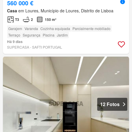
560 000 €
Casa
em Loures, Município de Loures, Distrito de Lisboa
T3
2
150 m²
Garajem
Varanda
Cozinha equipada
Parcialmente mobiliado
Terraço
Segurança
Piscina
Jardim
Há 9 dias
SUPERCASA - SAFTI PORTUGAL
12 Fotos