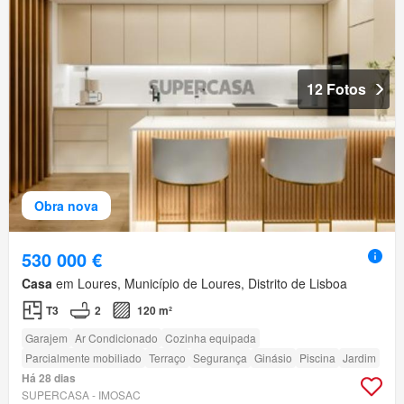
12 Fotos
Obra nova
530 000 €
Casa
em Loures, Município de Loures, Distrito de Lisboa
T3
2
120 m²
Garajem
Ar Condicionado
Cozinha equipada
Parcialmente mobiliado
Terraço
Segurança
Ginásio
Piscina
Jardim
Há 28 dias
SUPERCASA - IMOSAC