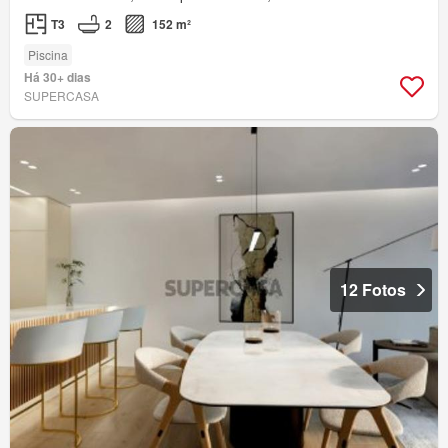
T3
2
152 m²
Piscina
Há 30+ dias
SUPERCASA
12 Fotos