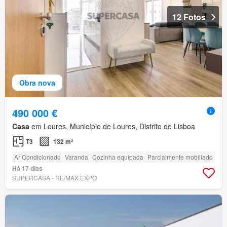
12 Fotos
Obra nova
490 000 €
Casa
em Loures, Município de Loures, Distrito de Lisboa
T3
132 m²
Ar Condicionado
Varanda
Cozinha equipada
Parcialmente mobiliado
Há 17 dias
SUPERCASA - RE/MAX EXPO