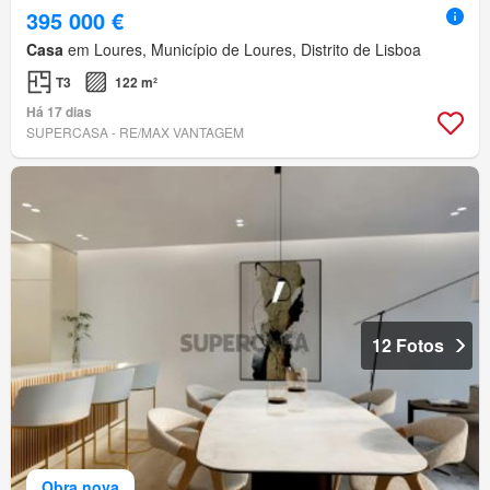
395 000 €
Casa
em Loures, Município de Loures, Distrito de Lisboa
T3
122 m²
Há 17 dias
SUPERCASA - RE/MAX VANTAGEM
12 Fotos
Obra nova