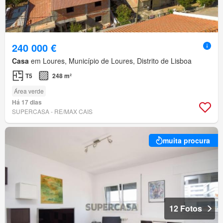
240 000 €
Casa
em Loures, Município de Loures, Distrito de Lisboa
T5
248 m²
Área verde
Há 17 dias
SUPERCASA - RE/MAX CAIS
muita procura
12 Fotos