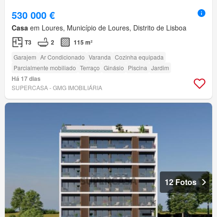
530 000 €
Casa
em Loures, Município de Loures, Distrito de Lisboa
T3
2
115 m²
Garajem
Ar Condicionado
Varanda
Cozinha equipada
Parcialmente mobiliado
Terraço
Ginásio
Piscina
Jardim
Há 17 dias
SUPERCASA - GMG IMOBILIÁRIA
12 Fotos