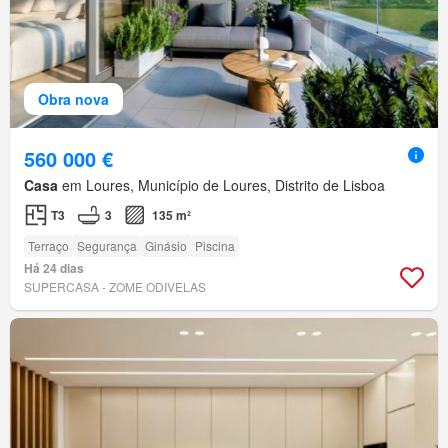
Obra nova
560 000 €
Casa
em Loures, Município de Loures, Distrito de Lisboa
T3
3
135 m²
Terraço
Segurança
Ginásio
Piscina
Há 24 dias
SUPERCASA - ZOME ODIVELAS