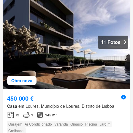
11 Fotos
Obra nova
450 000 €
Casa
em Loures, Município de Loures, Distrito de Lisboa
T2
1
145 m²
Garajem
Ar Condicionado
Varanda
Ginásio
Piscina
Jardim
Grelhador