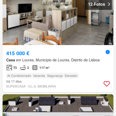
12 Fotos
415 000 €
Casa
em Loures, Município de Loures, Distrito de Lisboa
T3
2
117 m²
Ar Condicionado
Varanda
Segurança
Elevador
Há 17 dias
SUPERCASA - G.L.S. IMOBILIÁRIA