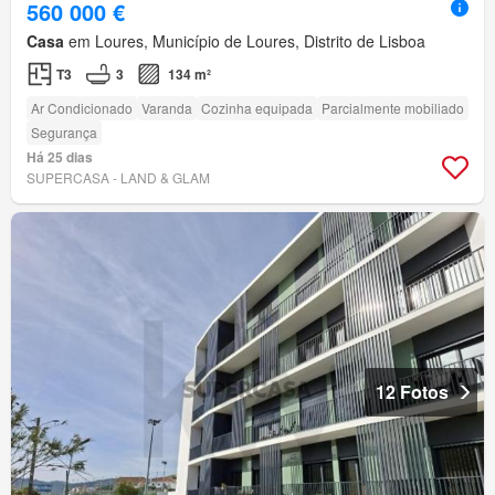
560 000 €
Casa
em Loures, Município de Loures, Distrito de Lisboa
T3
3
134 m²
Ar Condicionado
Varanda
Cozinha equipada
Parcialmente mobiliado
Segurança
Há 25 dias
SUPERCASA - LAND & GLAM
12 Fotos