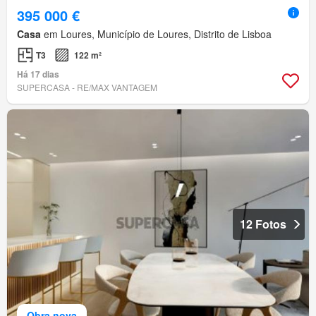
395 000 €
Casa
em Loures, Município de Loures, Distrito de Lisboa
T3
122 m²
Há 17 dias
SUPERCASA - RE/MAX VANTAGEM
12 Fotos
Obra nova