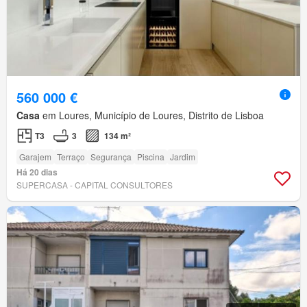
560 000 €
Casa
em Loures, Município de Loures, Distrito de Lisboa
T3
3
134 m²
Garajem
Terraço
Segurança
Piscina
Jardim
Há 20 dias
SUPERCASA - CAPITAL CONSULTORES