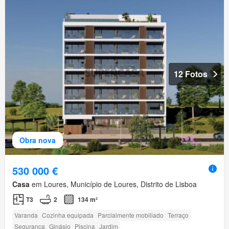
12 Fotos
Obra nova
530 000 €
Casa
em Loures, Município de Loures, Distrito de Lisboa
T3
2
134 m²
Varanda
Cozinha equipada
Parcialmente mobiliado
Terraço
Segurança
Ginásio
Piscina
Jardim