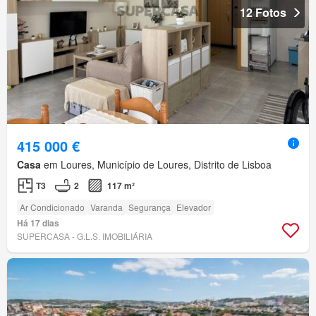
12 Fotos
415 000 €
Casa
em Loures, Município de Loures, Distrito de Lisboa
T3
2
117 m²
Ar Condicionado
Varanda
Segurança
Elevador
Há 17 dias
SUPERCASA - G.L.S. IMOBILIÁRIA