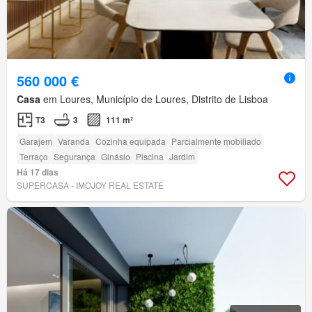
560 000 €
Casa
em Loures, Município de Loures, Distrito de Lisboa
T3
3
111 m²
Garajem
Varanda
Cozinha equipada
Parcialmente mobiliado
Terraço
Segurança
Ginásio
Piscina
Jardim
Há 17 dias
SUPERCASA - IMOJOY REAL ESTATE