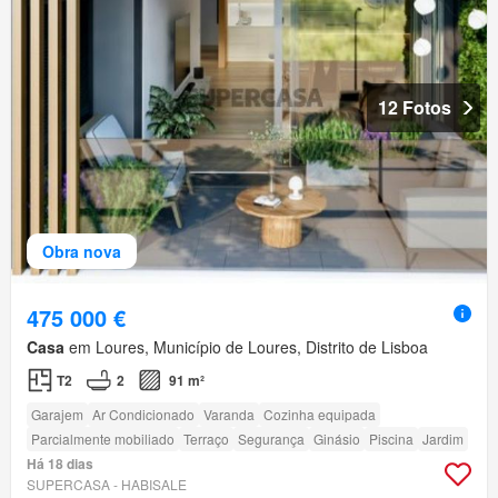
12 Fotos
Obra nova
475 000 €
Casa
em Loures, Município de Loures, Distrito de Lisboa
T2
2
91 m²
Garajem
Ar Condicionado
Varanda
Cozinha equipada
Parcialmente mobiliado
Terraço
Segurança
Ginásio
Piscina
Jardim
Há 18 dias
SUPERCASA - HABISALE