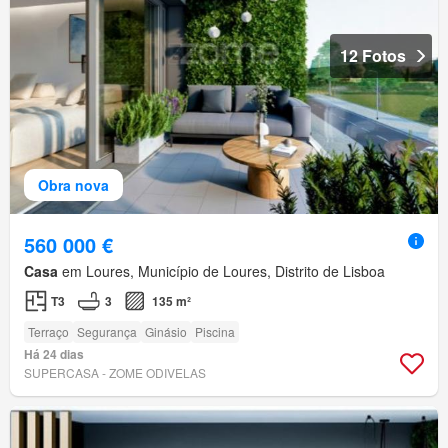
12 Fotos
Obra nova
560 000 €
Casa
em Loures, Município de Loures, Distrito de Lisboa
T3
3
135 m²
Terraço
Segurança
Ginásio
Piscina
Há 24 dias
SUPERCASA - ZOME ODIVELAS