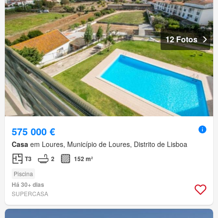
12 Fotos
575 000 €
Casa
em Loures, Município de Loures, Distrito de Lisboa
T3
2
152 m²
Piscina
Há 30+ dias
SUPERCASA