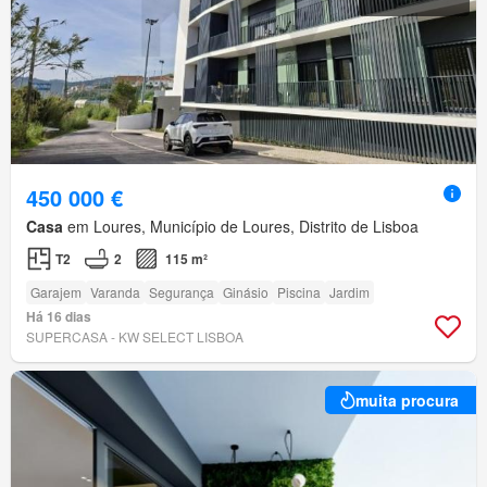
450 000 €
Casa
em Loures, Município de Loures, Distrito de Lisboa
T2
2
115 m²
Garajem
Varanda
Segurança
Ginásio
Piscina
Jardim
Há 16 dias
SUPERCASA - KW SELECT LISBOA
muita procura