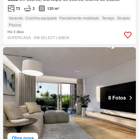
T3
2
120 m²
Varanda
Cozinha equipada
Parcialmente mobiliado
Terraço
Ginásio
Piscina
Há 4 dias
SUPERCASA - KW SELECT LISBOA
8 Fotos
Obra nova