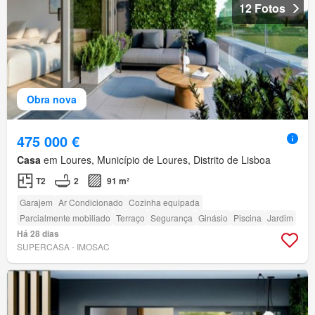
12 Fotos
Obra nova
475 000 €
Casa
em Loures, Município de Loures, Distrito de Lisboa
T2
2
91 m²
Garajem
Ar Condicionado
Cozinha equipada
Parcialmente mobiliado
Terraço
Segurança
Ginásio
Piscina
Jardim
Há 28 dias
SUPERCASA - IMOSAC