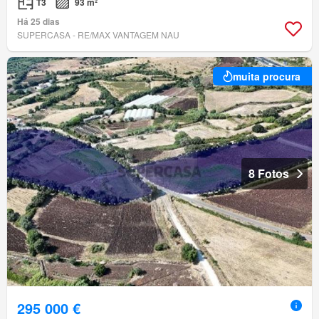
T3
93 m²
Há 25 dias
SUPERCASA - RE/MAX VANTAGEM NAU
muita procura
8 Fotos
295 000 €