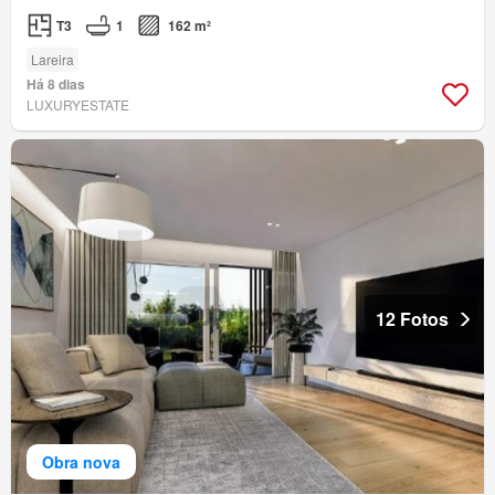
T3
1
162 m²
Lareira
Há 8 dias
LUXURYESTATE
12 Fotos
Obra nova