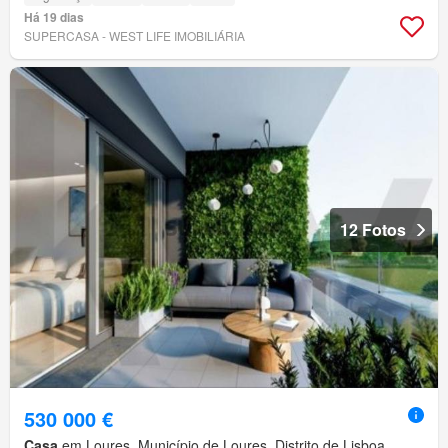
Há 19 dias
SUPERCASA - WEST LIFE IMOBILIÁRIA
12 Fotos
530 000 €
Casa
em Loures, Município de Loures, Distrito de Lisboa