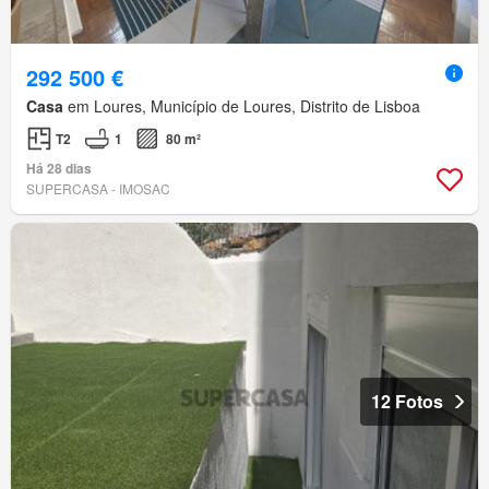
292 500 €
Casa
em Loures, Município de Loures, Distrito de Lisboa
T2
1
80 m²
Há 28 dias
SUPERCASA - IMOSAC
12 Fotos