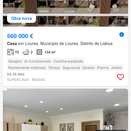
Obra nova
560 000 €
Casa
em Loures, Município de Loures, Distrito de Lisboa
T3
2
134 m²
Garajem
Ar Condicionado
Cozinha equipada
Parcialmente mobiliado
Terraço
Segurança
Ginásio
Piscina
Jardim
Há 28 dias
SUPERCASA - IMOSAC