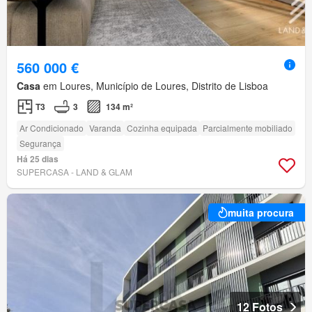
560 000 €
Casa
em Loures, Município de Loures, Distrito de Lisboa
T3
3
134 m²
Ar Condicionado
Varanda
Cozinha equipada
Parcialmente mobiliado
Segurança
Há 25 dias
SUPERCASA - LAND & GLAM
muita procura
12 Fotos