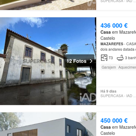
SUPERCASA - IAD PO
436 000 €
Casa
em Mazarefes
Castelo
MAZAREFES
- CASA
dois andares datada 
T3
3
banh
12 Fotos
Garajem
Aquecime
Há 9 dias
SUPERCASA - IAD PO
450 000 €
Casa
em Mazarefes
Castelo