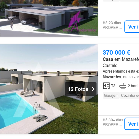
Há 23 dias
Ver 
PROPERSTAR
370 000 €
Casa
em Mazarefes
Castelo
Apresentamos esta e
Mazarefes
, numa zon
T3
2
banh
12 Fotos
Garajem
Cozinha e
Há 30+ dias
Ver 
PROPERSTAR