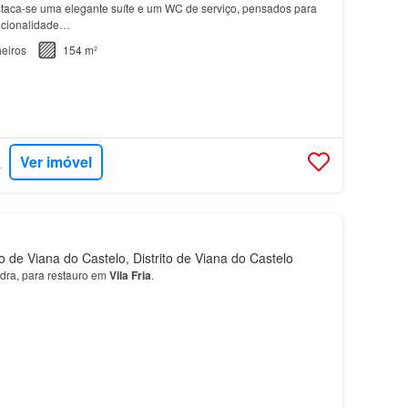
staca-se uma elegante suíte e um WC de serviço, pensados para
uncionalidade…
eiros
154 m²
Ver imóvel
RTUGAL
 de Viana do Castelo, Distrito de Viana do Castelo
dra, para restauro em
Vila
Fria
.