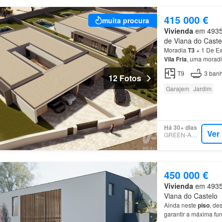
415 000 €
muita procura
Vivienda
em 4935-3
de Viana do Caste
Moradia
T3
+ 1 De Ex
Vila
Fria
, uma morad
T9
3
banh
12 Fotos
Garajem
Jardim
Há 30+ dias
Ver
GREEN-ACRES
450 000 €
Vivienda
em 4935,
Viana do Castelo
Ainda neste
piso
, de
garantir a máxima f