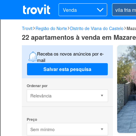
Venda
Trovit
Região do Norte
Distrito de Viana do Castelo
Maza
22 apartamentos à venda em Mazarefe
Receba os novos anúncios por e-
mail
Salvar esta pesquisa
Ordenar por
Relevância
Preço
Sem mínimo