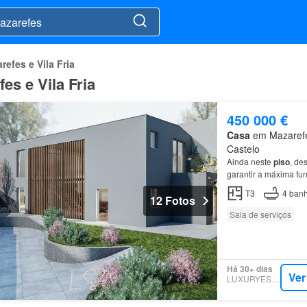
refes e Vila Fria
s e Vila Fria
450 000 €
Casa
em Mazarefes
Castelo
Ainda neste
piso
, de
garantir a máxima f
T3
4
banh
12 Fotos
Sala de serviços
Há 30+ dias
Ver
LUXURYESTATE