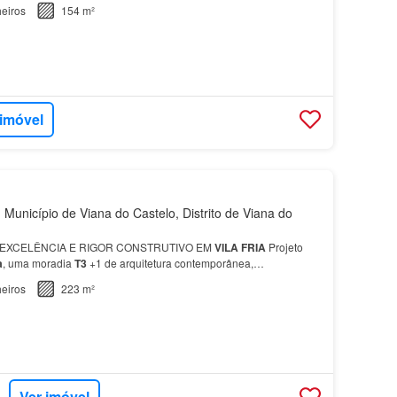
eiros
154 m²
 imóvel
 Município de Viana do Castelo, Distrito de Viana do
 EXCELÊNCIA E RIGOR CONSTRUTIVO EM
VILA
FRIA
Projeto
a
, uma moradia
T3
+1 de arquitetura contemporânea,
eiros
223 m²
Ver imóvel