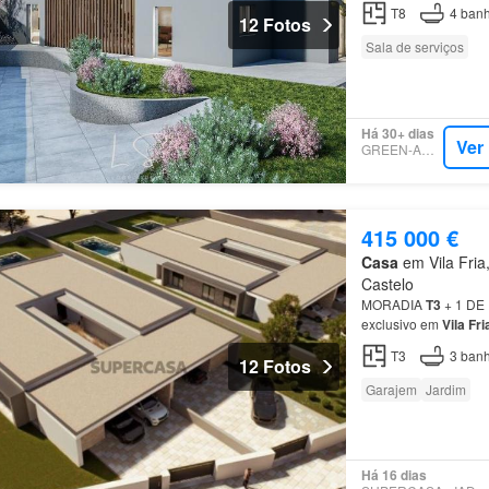
T8
4
banh
12 Fotos
Sala de serviços
Há 30+ dias
Ver
GREEN-ACRES
415 000 €
Casa
em Vila Fria,
Castelo
MORADIA
T3
+ 1 DE
exclusivo em
Vila
Fri
desenhada…
T3
3
banh
12 Fotos
Garajem
Jardim
Há 16 dias