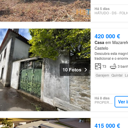
Há 5 dias
420 000 €
Casa
em Mazarefes
Castelo
Descubra esta magníf
tradicional e o enor
Mazarefes
No
piso
p
T3
3
banh
10 Fotos
Garajem
Quintal
La
Há 8 dias
Ver 
PROPERSTAR
415 000 €