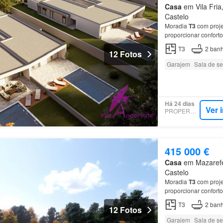
Casa
em Vila Fria,
Castelo
Moradia
T3
com proje
proporcionar conforto
T3
2
banh
12 Fotos
Garajem
Sala de se
Há 24 dias
Ver 
PROPERSTAR
415 000 €
Casa
em Mazarefes
Castelo
Moradia
T3
com proje
proporcionar conforto
T3
2
banh
12 Fotos
Garajem
Sala de se