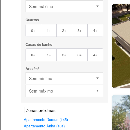
Sem máximo
Quartos
0+
1+
2+
3+
4+
Casas de banho
0+
1+
2+
3+
4+
Área/m²
Sem mínimo
Sem máximo
Zonas próximas
Apartamento Darque (145)
Apartamento Anha (101)