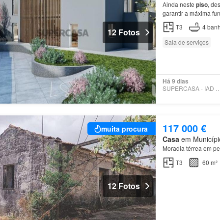
Ainda neste
piso
, de
garantir a máxima f
T3
4
banh
12 Fotos
Sala de serviços
Há 9 dias
SUPERCASA - IAD PO
117 000 €
muita procura
Casa
em Município
Moradia térrea em pe
T3
60 m²
12 Fotos