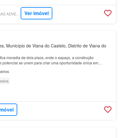
Ver imóvel
HÁTUDO - DS - FOLHAS ADVENTICIAS - LDA - AMI 25797
, Município de Viana do Castelo, Distrito de Viana do
ica moradia de dois pisos, onde o espaço, a construção
me potencial se unem para criar uma oportunidade única em
rincipal encontrará uma ampla zona habitacional, comp…
eiros
reira
imóvel