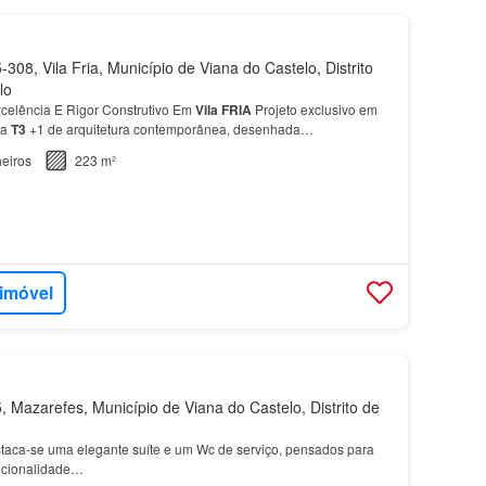
08, Vila Fria, Município de Viana do Castelo, Distrito
lo
celência E Rigor Construtivo Em
Vila
FRIA
Projeto exclusivo em
ia
T3
+1 de arquitetura contemporânea, desenhada…
eiros
223 m²
 imóvel
 Mazarefes, Município de Viana do Castelo, Distrito de
staca-se uma elegante suíte e um Wc de serviço, pensados para
uncionalidade…