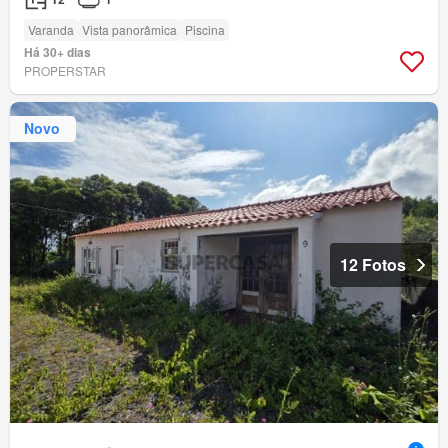
Varanda
Vista panorâmica
Piscina
Há 30+ dias
PROPERSTAR
Novo
12 Fotos