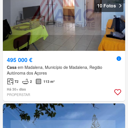
10 Fotos
495 000 €
Casa
em Madalena, Município de Madalena, Região
Autónoma dos Açores
T2
2
113 m²
Há 30+ dias
PROPERSTAR