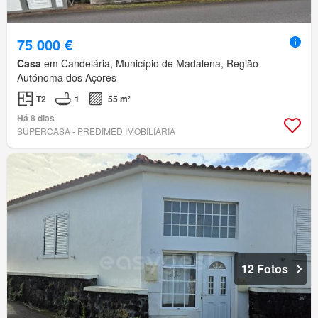
75 000 €
Casa
em Candelária, Município de Madalena, Região
Autónoma dos Açores
T2
1
55 m²
Há 8 dias
SUPERCASA - PREDIMED IMOBILÍARIA
12 Fotos