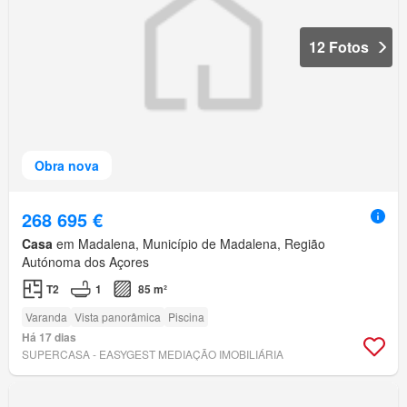
12 Fotos
Obra nova
268 695 €
Casa
em Madalena, Município de Madalena, Região
Autónoma dos Açores
T2
1
85 m²
Varanda
Vista panorâmica
Piscina
Há 17 dias
SUPERCASA - EASYGEST MEDIAÇÃO IMOBILIÁRIA