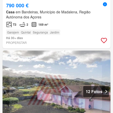
790 000 €
Casa
em Bandeiras, Município de Madalena, Região
Autónoma dos Açores
T3
2
169 m²
Garajem
Quintal
Segurança
Jardim
Há 30+ dias
PROPERSTAR
12 Fotos