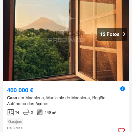
12 Fotos
400 000 €
Casa
em Madalena, Município de Madalena, Região
Autónoma dos Açores
T4
3
140 m²
Garajem
Há 8 dias