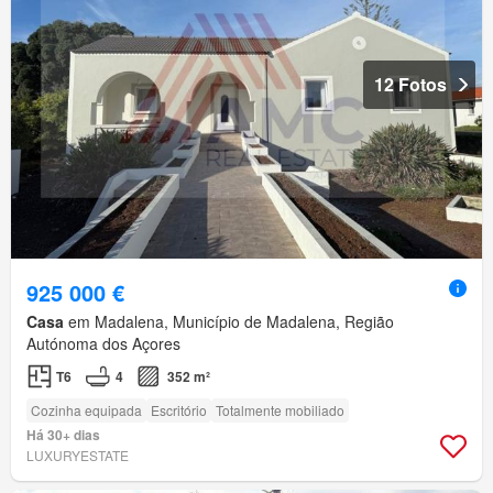
12 Fotos
925 000 €
Casa
em Madalena, Município de Madalena, Região
Autónoma dos Açores
T6
4
352 m²
Cozinha equipada
Escritório
Totalmente mobiliado
Há 30+ dias
LUXURYESTATE