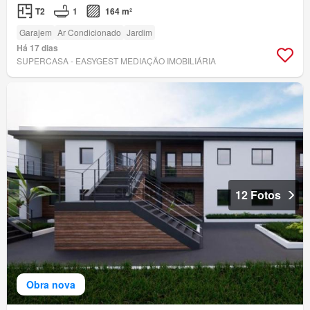
T2
1
164 m²
Garajem
Ar Condicionado
Jardim
Há 17 dias
SUPERCASA - EASYGEST MEDIAÇÃO IMOBILIÁRIA
12 Fotos
Obra nova