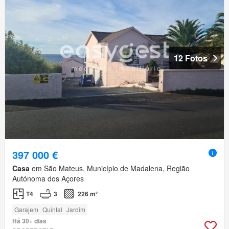
12 Fotos
397 000 €
Casa
em São Mateus, Município de Madalena, Região
Autónoma dos Açores
T4
3
226 m²
Garajem
Quintal
Jardim
Há 30+ dias