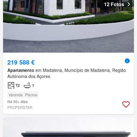
12 Fotos
219 588 €
Apartamento
em Madalena, Município de Madalena, Região
Autónoma dos Açores
T2
1
Varanda
Piscina
Há 30+ dias
PROPERSTAR