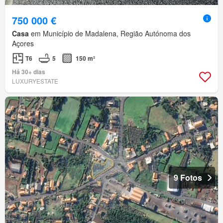
750 000 €
Casa
em Município de Madalena, Região Autónoma dos
Açores
T6
5
150 m²
Há 30+ dias
LUXURYESTATE
9 Fotos