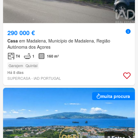
290 000 €
Casa
em Madalena, Município de Madalena, Região
Autónoma dos Açores
T4
1
160 m²
Garajem
Quintal
Há 8 dias
SUPERCASA - IAD PORTUGAL
muita procura
8 Fotos