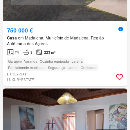
750 000 €
Casa
em Madalena, Município de Madalena, Região
Autónoma dos Açores
T4
3
223 m²
Garajem
Varanda
Cozinha equipada
Lareira
Parcialmente mobiliado
Segurança
Jardim
Grelhador
Há 30+ dias
LUXURYESTATE