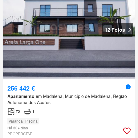
12 Fotos
256 442 €
Apartamento
em Madalena, Município de Madalena, Região
Autónoma dos Açores
T2
1
Varanda
Piscina
Há 30+ dias
PROPERSTAR