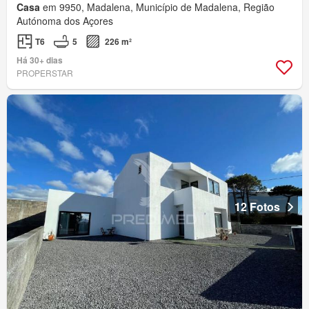
Casa
em 9950, Madalena, Município de Madalena, Região
Autónoma dos Açores
T6
5
226 m²
Há 30+ dias
PROPERSTAR
12 Fotos