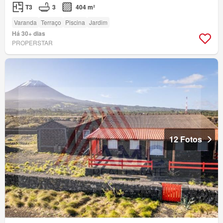
T3
3
404 m²
Varanda
Terraço
Piscina
Jardim
Há 30+ dias
PROPERSTAR
12 Fotos