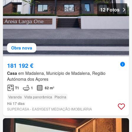
12 Fotos
Obra nova
181 192 €
Casa
em Madalena, Município de Madalena, Região
Autónoma dos Açores
T1
1
62 m²
Varanda
Vista panorâmica
Piscina
Há 17 dias
SUPERCASA - EASYGEST MEDIAÇÃO IMOBILIÁRIA