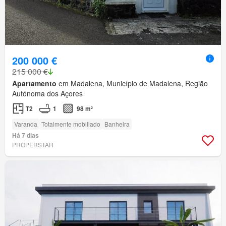
200 000 €
215 000 €
Apartamento
em Madalena, Município de Madalena, Região
Autónoma dos Açores
T2
1
98 m²
Varanda
Totalmente mobiliado
Banheira
Há 7 dias
PROPERSTAR