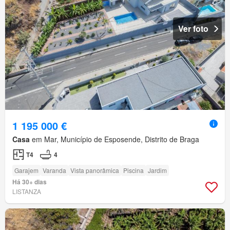
Ver foto
1 195 000 €
Casa
em Mar, Município de Esposende, Distrito de Braga
T4
4
Garajem
Varanda
Vista panorâmica
Piscina
Jardim
Há 30+ dias
LISTANZA