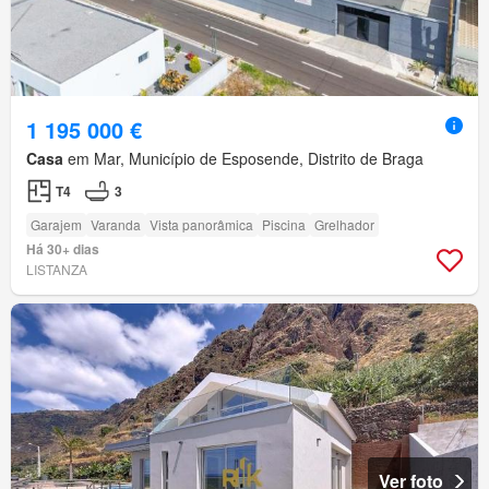
1 195 000 €
Casa
em Mar, Município de Esposende, Distrito de Braga
T4
3
Garajem
Varanda
Vista panorâmica
Piscina
Grelhador
Há 30+ dias
LISTANZA
Ver foto