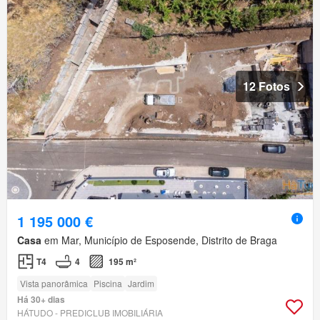
12 Fotos
1 195 000 €
Casa
em Mar, Município de Esposende, Distrito de Braga
T4
4
195 m²
Vista panorâmica
Piscina
Jardim
Há 30+ dias
HÁTUDO - PREDICLUB IMOBILIÁRIA