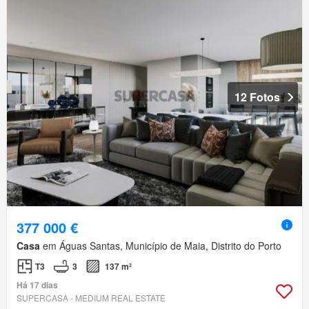
12 Fotos
377 000 €
Casa
em Águas Santas, Município de Maia, Distrito do Porto
T3
3
137 m²
Há 17 dias
SUPERCASA - MEDIUM REAL ESTATE