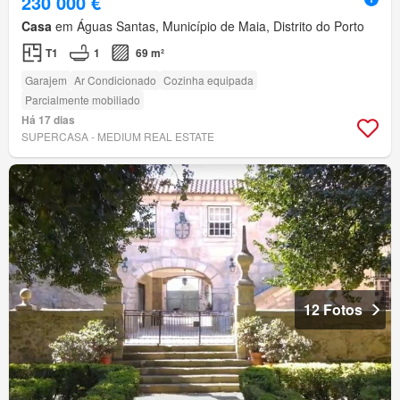
230 000 €
Casa
em Águas Santas, Município de Maia, Distrito do Porto
T1
1
69 m²
Garajem
Ar Condicionado
Cozinha equipada
Parcialmente mobiliado
Há 17 dias
SUPERCASA - MEDIUM REAL ESTATE
12 Fotos