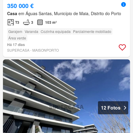
350 000 €
Casa
em Águas Santas, Município de Maia, Distrito do Porto
T3
3
103 m²
Garajem
Varanda
Cozinha equipada
Parcialmente mobiliado
Área verde
Há 17 dias
SUPERCASA - MAISONPORTO
12 Fotos