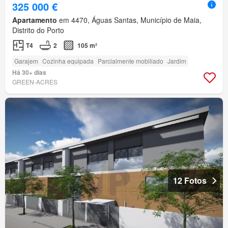
325 000 €
Apartamento
em 4470, Águas Santas, Município de Maia,
Distrito do Porto
T4
2
105 m²
Garajem
Cozinha equipada
Parcialmente mobiliado
Jardim
Há 30+ dias
GREEN-ACRES
12 Fotos