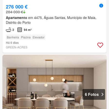
276 000 €
284 000 €
Apartamento
em 4475, Águas Santas, Município de Maia,
Distrito do Porto
2
94 m²
Banheira
Piscina
Elevador
Há 6 dias
GREEN-ACRES
6 Fotos