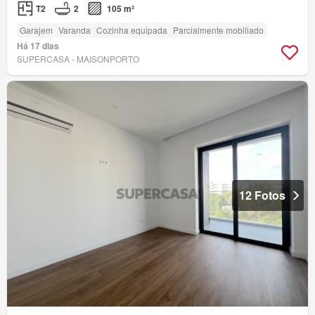
T2
2
105 m²
Garajem
Varanda
Cozinha equipada
Parcialmente mobiliado
Há 17 dias
SUPERCASA - MAISONPORTO
12 Fotos