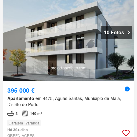
10 Fotos
395 000 €
Apartamento
em 4475, Águas Santas, Município de Maia,
Distrito do Porto
3
140 m²
Garajem
Varanda
Há 30+ dias
GREEN-ACRES