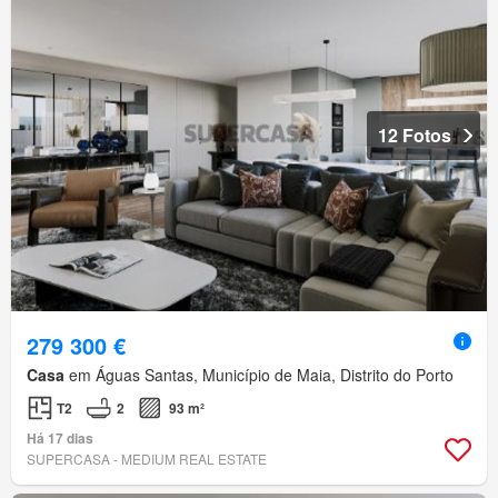
12 Fotos
279 300 €
Casa
em Águas Santas, Município de Maia, Distrito do Porto
T2
2
93 m²
Há 17 dias
SUPERCASA - MEDIUM REAL ESTATE