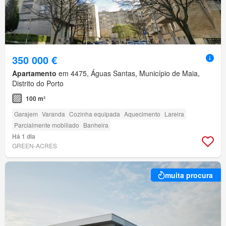
350 000 €
Apartamento
em 4475, Águas Santas, Município de Maia,
Distrito do Porto
100 m²
Garajem
Varanda
Cozinha equipada
Aquecimento
Lareira
Parcialmente mobiliado
Banheira
Há 1 dia
GREEN-ACRES
muita procura