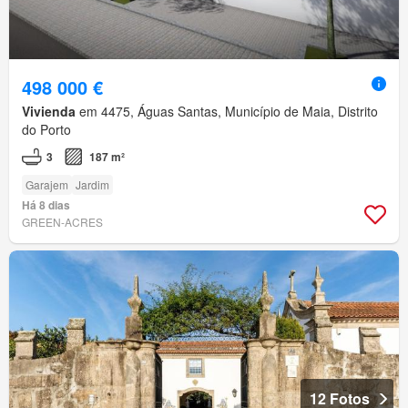
498 000 €
Vivienda
em 4475, Águas Santas, Município de Maia, Distrito
do Porto
3
187 m²
Garajem
Jardim
Há 8 dias
GREEN-ACRES
12 Fotos