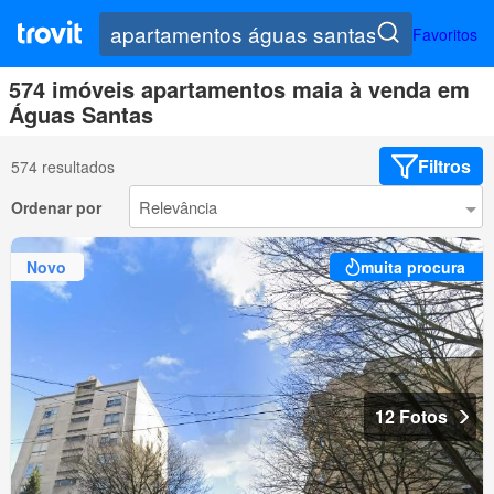
Favoritos
574 imóveis apartamentos maia à venda em
Águas Santas
Filtros
574 resultados
Ordenar por
Novo
muita procura
12 Fotos