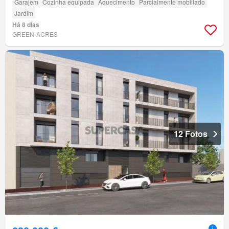
Garajem
Cozinha equipada
Aquecimento
Parcialmente mobiliado
Jardim
Há 8 dias
GREEN-ACRES
12 Fotos