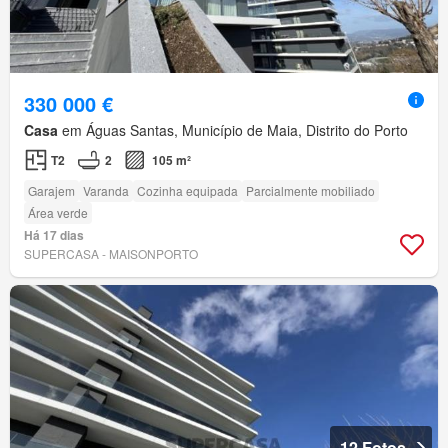
330 000 €
Casa
em Águas Santas, Município de Maia, Distrito do Porto
T2
2
105 m²
Garajem
Varanda
Cozinha equipada
Parcialmente mobiliado
Área verde
Há 17 dias
SUPERCASA - MAISONPORTO
12 Fotos