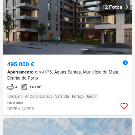
12 Fotos
495 000 €
Apartamento
em 4475, Águas Santas, Município de Maia,
Distrito do Porto
4
140 m²
Garajem
Ar Condicionado
Varanda
Terraço
Jardim
Há 8 dias
GREEN-ACRES