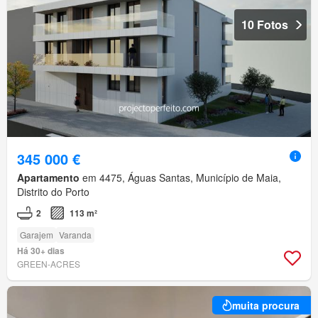
10 Fotos
345 000 €
Apartamento
em 4475, Águas Santas, Município de Maia,
Distrito do Porto
2
113 m²
Garajem
Varanda
Há 30+ dias
GREEN-ACRES
muita procura