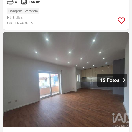
4
156 m²
Garajem
Varanda
Há 8 dias
GREEN-ACRES
12 Fotos