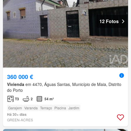
12 Fotos
360 000 €
Vivienda
em 4470, Águas Santas, Município de Maia, Distrito
do Porto
T3
2
54 m²
Garajem
Varanda
Terraço
Piscina
Jardim
Há 30+ dias
GREEN-ACRES