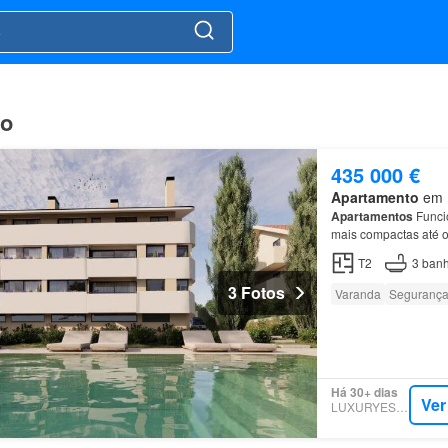
to
435 000 €
Apartamento
em R
Apartamentos
Funcio
mais compactas até o
T2
3
banh
3 Fotos
Varanda
Seguranç
Há 30+ dias
Ver
LUXURYESTATE