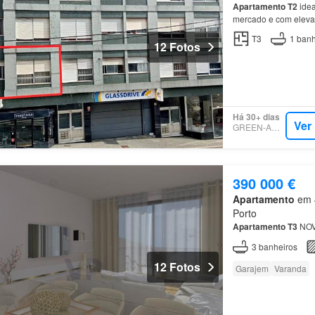
Apartamento
T2
idea
mercado e com elevad
T3
1
banh
12 Fotos
Há 30+ dias
Ver
GREEN-ACRES
390 000 €
Apartamento
em 4
Porto
Apartamento
T3
NOVO
3
banheiros
12 Fotos
Garajem
Varanda