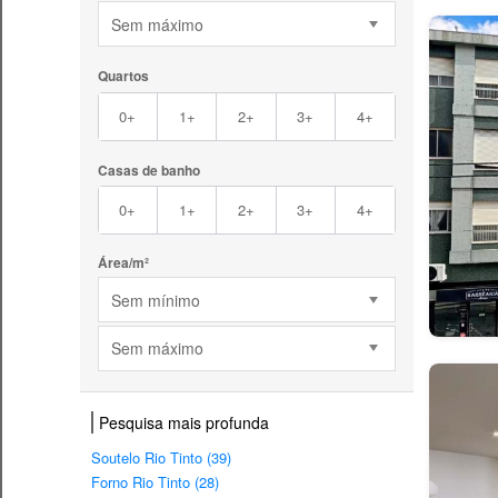
Sem máximo
Quartos
0+
1+
2+
3+
4+
Casas de banho
0+
1+
2+
3+
4+
Área/m²
Sem mínimo
Sem máximo
Pesquisa mais profunda
Soutelo Rio Tinto (39)
Forno Rio Tinto (28)