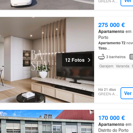
Ver
GREEN-ACRES
275 000 €
Apartamento
em 4
Porto
Apartamento
T2
novo
Tinto
…
3
banheiros
12 Fotos
Garajem
Varanda
Há 21 dias
Ver
GREEN-ACRES
170 000 €
Apartamento
em 4
Distrito do Porto