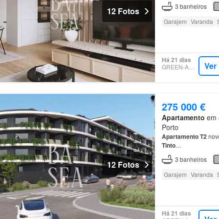
3
banheiros
12 Fotos
Garajem
Varanda
Há 21 dias
Ver
GREEN-ACRES
275 000 €
Apartamento
em 4
Porto
Apartamento
T2
novo
Tinto
…
3
banheiros
12 Fotos
Garajem
Varanda
Há 21 dias