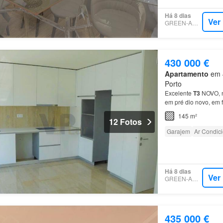
Há 8 dias
Ver
GREEN-ACRES
430 000 €
Apartamento
em 4
Porto
Excelente
T3
NOVO, n
em pré dio novo, em 
no centro de
Rio
Tint
145 m²
12 Fotos
Garajem
Ar Condic
Há 8 dias
Ver
GREEN-ACRES
435 000 €