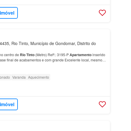
 imóvel
435, Rio Tinto, Município de Gondomar, Distrito do
o centro de
Rio
Tinto
(Metro) Refª.: 3195-P
Apartamento
inserido
fase final de acabamentos e com grande Excelente local, mesmo
o
, a escassos metros da Est…
ionado
Varanda
Aquecimento
 imóvel