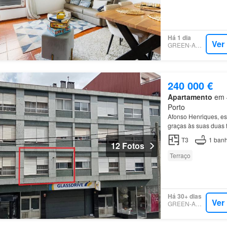
Há 1 dia
Ver
GREEN-ACRES
240 000 €
Apartamento
em 4
Porto
Afonso Henriques, e
graças às suas duas 
T3
1
banh
12 Fotos
Terraço
Há 30+ dias
Ver
GREEN-ACRES