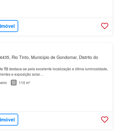
 imóvel
435, Rio Tinto, Município de Gondomar, Distrito do
ste
T2
destaca-se pela excelente localização e ótima luminosidade,
frentes e exposição solar…
eiro
110 m²
 imóvel