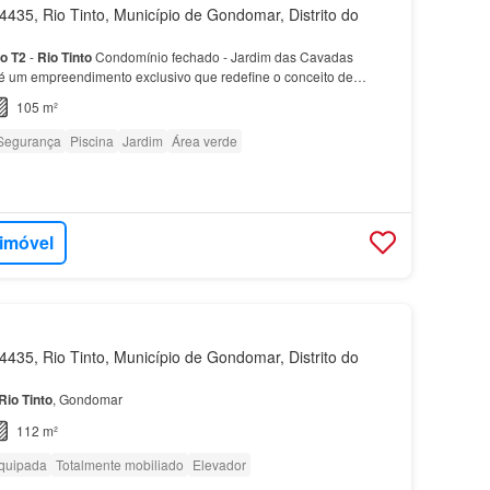
435, Rio Tinto, Município de Gondomar, Distrito do
to
T2
-
Rio
Tinto
Condomínio fechado - Jardim das Cavadas
 um empreendimento exclusivo que redefine o conceito de
nto
, este condomínio fechado combina conforto, lazer,…
105 m²
Segurança
Piscina
Jardim
Área verde
 imóvel
435, Rio Tinto, Município de Gondomar, Distrito do
Rio
Tinto
, Gondomar
112 m²
quipada
Totalmente mobiliado
Elevador