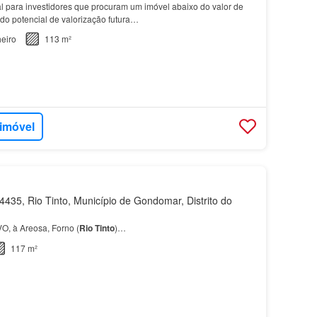
l para investidores que procuram um imóvel abaixo do valor de
o potencial de valorização futura…
eiro
113 m²
 imóvel
435, Rio Tinto, Município de Gondomar, Distrito do
, à Areosa, Forno (
Rio
Tinto
)…
117 m²