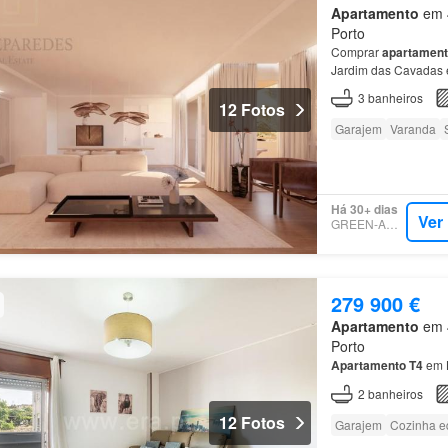
Apartamento
em 4
Porto
Comprar
apartamen
Jardim das Cavadas é
Localizado em
Rio
Ti
3
banheiros
12 Fotos
Garajem
Varanda
Há 30+ dias
Ver
GREEN-ACRES
279 900 €
Apartamento
em 4
Porto
Apartamento
T4
em
2
banheiros
12 Fotos
Garajem
Cozinha e