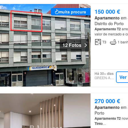
150 000 €
muita procura
Apartamento
em 4
Distrito do Porto
Apartamento
T2
arre
valor de mercado e c
T3
1
banh
12 Fotos
Há 30+ dias
Ver
GREEN-ACRES
270 000 €
Apartamento
em 4
Porto
Apartamento
T2
novo
Tinto
…