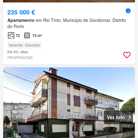
235 000 €
Apartamento
em Rio Tinto, Município de Gondomar, Distrito
do Porto
T2
75 m²
Varanda
Elevador
Há 30+ dias
PROPERSTAR
Ver foto