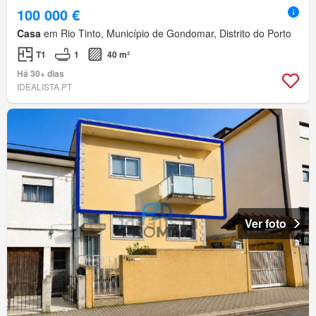
100 000 €
Casa
em Rio Tinto, Município de Gondomar, Distrito do Porto
T1
1
40 m²
Há 30+ dias
IDEALISTA.PT
Ver foto