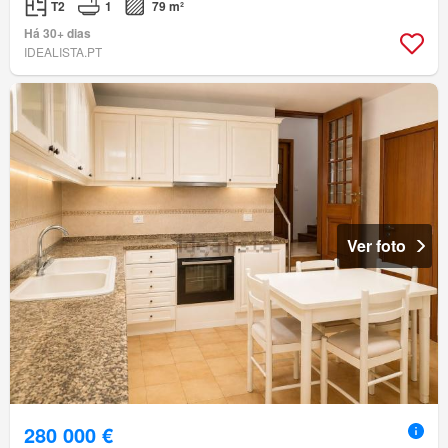
T2
1
79 m²
Há 30+ dias
IDEALISTA.PT
Ver foto
280 000 €