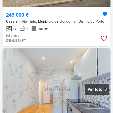
245 000 €
Casa
em Rio Tinto, Município de Gondomar, Distrito do Porto
T4
2
135 m²
Há 7 dias
IDEALISTA.PT
Ver foto