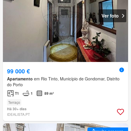
Ver foto
99 000 €
Apartamento
em Rio Tinto, Município de Gondomar, Distrito
do Porto
T1
1
89 m²
Terraço
Há 30+ dias
IDEALISTA.PT