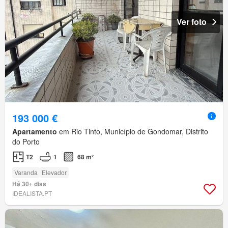
Ver foto
193 000 €
Apartamento
em Rio Tinto, Município de Gondomar, Distrito
do Porto
T2
1
68 m²
Varanda
Elevador
Há 30+ dias
IDEALISTA.PT