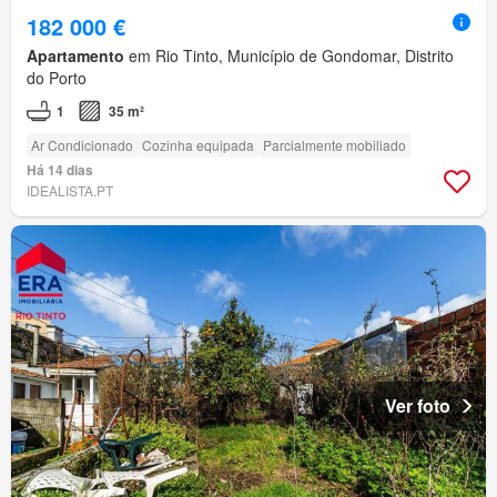
182 000 €
Apartamento
em Rio Tinto, Município de Gondomar, Distrito
do Porto
1
35 m²
Ar Condicionado
Cozinha equipada
Parcialmente mobiliado
Há 14 dias
IDEALISTA.PT
Ver foto