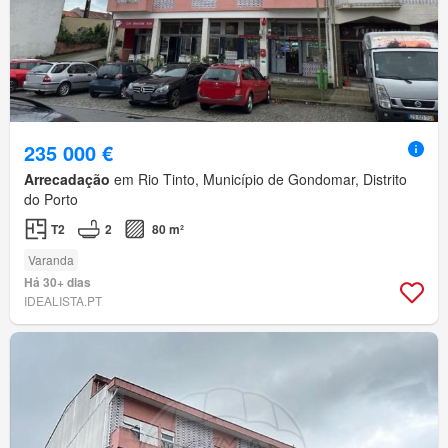
235 000 €
Arrecadação
em Rio Tinto, Município de Gondomar, Distrito
do Porto
T2
2
80 m²
Varanda
Há 30+ dias
IDEALISTA.PT