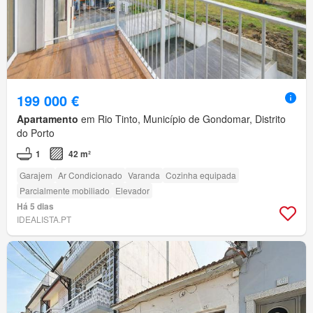
199 000 €
Apartamento
em Rio Tinto, Município de Gondomar, Distrito
do Porto
1
42 m²
Garajem
Ar Condicionado
Varanda
Cozinha equipada
Parcialmente mobiliado
Elevador
Há 5 dias
IDEALISTA.PT