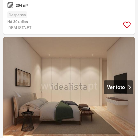
204 m²
Despensa
Há 30+ dias
IDEALISTA.PT
Ver foto