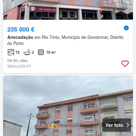
235 000 €
Arrecadação
em Rio Tinto, Município de Gondomar, Distrito
do Porto
T2
2
79 m²
Há 30+ dias
IDEALISTA.PT
Ver foto