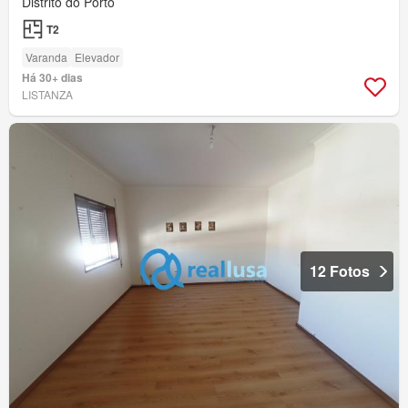
Distrito do Porto
T2
Varanda
Elevador
Há 30+ dias
LISTANZA
12 Fotos