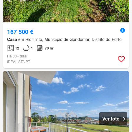
167 500 €
Casa
em Rio Tinto, Município de Gondomar, Distrito do Porto
T2
1
70 m²
Há 30+ dias
IDEALISTA.PT
Ver foto