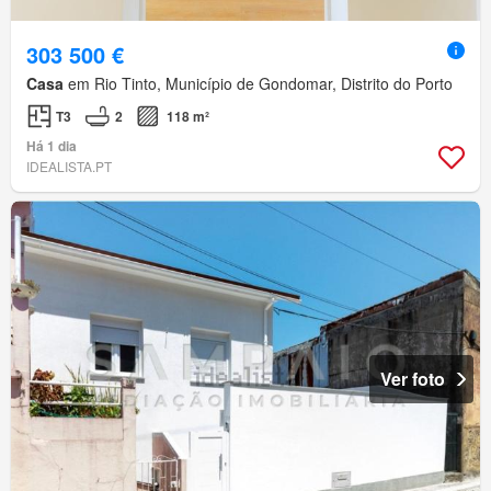
303 500 €
Casa
em Rio Tinto, Município de Gondomar, Distrito do Porto
T3
2
118 m²
Há 1 dia
IDEALISTA.PT
Ver foto