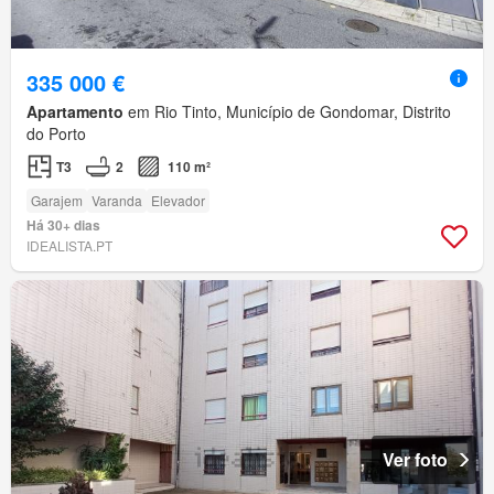
335 000 €
Apartamento
em Rio Tinto, Município de Gondomar, Distrito
do Porto
T3
2
110 m²
Garajem
Varanda
Elevador
Há 30+ dias
IDEALISTA.PT
Ver foto