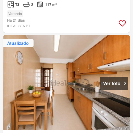
T3
2
117 m²
Varanda
Há 21 dias
IDEALISTA.PT
Atualizado
Ver foto