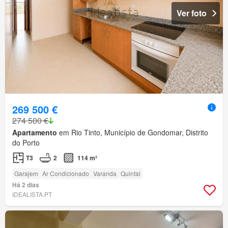
Ver foto
269 500 €
274 500 €
Apartamento
em Rio Tinto, Município de Gondomar, Distrito
do Porto
T3
2
114 m²
Garajem
Ar Condicionado
Varanda
Quintal
Há 2 dias
IDEALISTA.PT