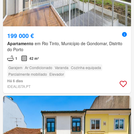
199 000 €
Apartamento
em Rio Tinto, Município de Gondomar, Distrito
do Porto
1
42 m²
Garajem
Ar Condicionado
Varanda
Cozinha equipada
Parcialmente mobiliado
Elevador
Há 6 dias
IDEALISTA.PT