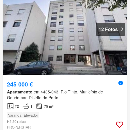
12 Fotos
245 000 €
Apartamento
em 4435-043, Rio Tinto, Município de
Gondomar, Distrito do Porto
T2
1
75 m²
Varanda
Elevador
Há 30+ dias
PROPERSTAR