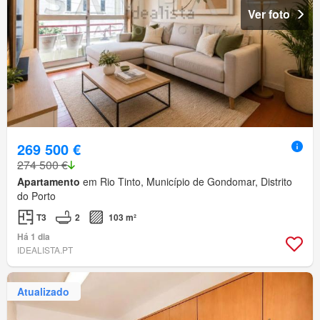
Ver foto
269 500 €
274 500 €
Apartamento
em Rio Tinto, Município de Gondomar, Distrito
do Porto
T3
2
103 m²
Há 1 dia
IDEALISTA.PT
Atualizado