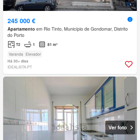
245 000 €
Apartamento
em Rio Tinto, Município de Gondomar, Distrito
do Porto
T2
1
81 m²
Varanda
Elevador
Há 30+ dias
IDEALISTA.PT
Ver foto