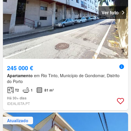
Ver foto
245 000 €
Apartamento
em Rio Tinto, Município de Gondomar, Distrito
do Porto
T2
1
81 m²
Há 30+ dias
IDEALISTA.PT
Atualizado