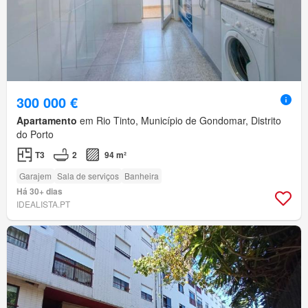
300 000 €
Apartamento
em Rio Tinto, Município de Gondomar, Distrito
do Porto
T3
2
94 m²
Garajem
Sala de serviços
Banheira
Há 30+ dias
IDEALISTA.PT