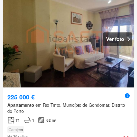
Ver foto
225 000 €
Apartamento
em Rio Tinto, Município de Gondomar, Distrito
do Porto
T1
1
62 m²
Garajem
Há 30+ dias