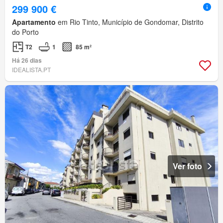
299 900 €
Apartamento
em Rio Tinto, Município de Gondomar, Distrito
do Porto
T2
1
85 m²
Há 26 dias
IDEALISTA.PT
Ver foto