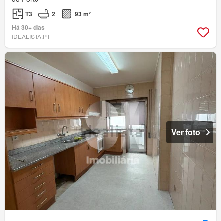
T3
2
93 m²
Há 30+ dias
IDEALISTA.PT
Ver foto