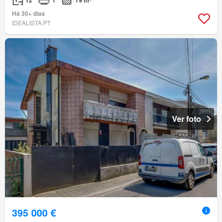
T2
1
79 m²
Há 30+ dias
IDEALISTA.PT
Ver foto
395 000 €