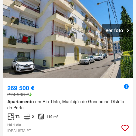
Ver foto
269 500 €
274 500 €
Apartamento
em Rio Tinto, Município de Gondomar, Distrito
do Porto
T3
2
119 m²
Há 1 dia
IDEALISTA.PT