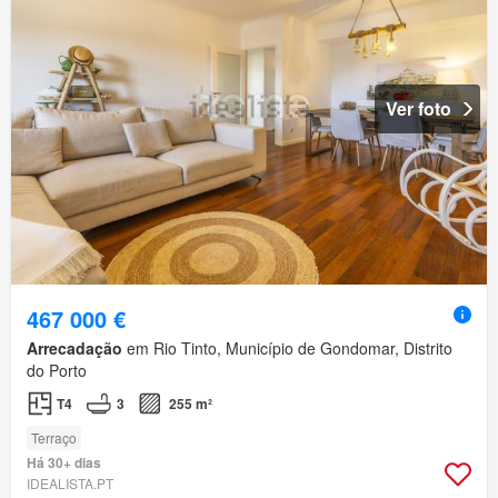
Ver foto
467 000 €
Arrecadação
em Rio Tinto, Município de Gondomar, Distrito
do Porto
T4
3
255 m²
Terraço
Há 30+ dias
IDEALISTA.PT