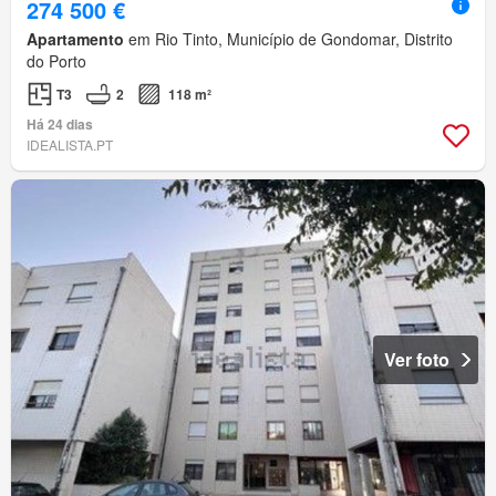
274 500 €
Apartamento
em Rio Tinto, Município de Gondomar, Distrito
do Porto
T3
2
118 m²
Há 24 dias
IDEALISTA.PT
Ver foto