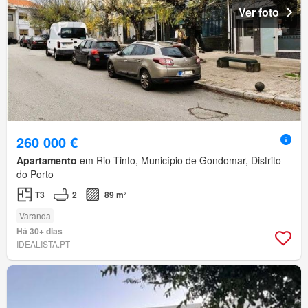
Ver foto
260 000 €
Apartamento
em Rio Tinto, Município de Gondomar, Distrito
do Porto
T3
2
89 m²
Varanda
Há 30+ dias
IDEALISTA.PT