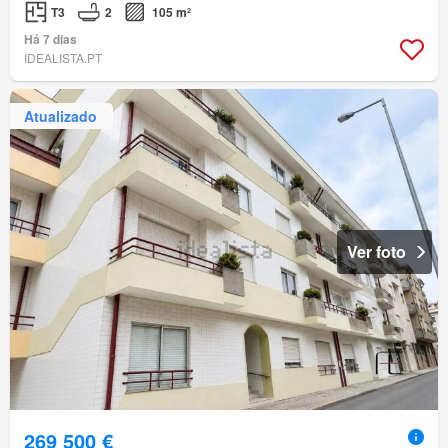
T3
2
105 m²
Há 7 dias
IDEALISTA.PT
Atualizado
Ver foto
269 500 €