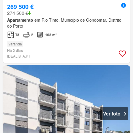
269 500 €
274 500 €
Apartamento
em Rio Tinto, Município de Gondomar, Distrito
do Porto
T3
2
103 m²
Varanda
Há 2 dias
IDEALISTA.PT
Ver foto