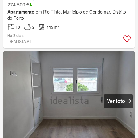
274 500 €
Apartamento
em Rio Tinto, Município de Gondomar, Distrito
do Porto
T3
2
115 m²
Há 2 dias
IDEALISTA.PT
Ver foto