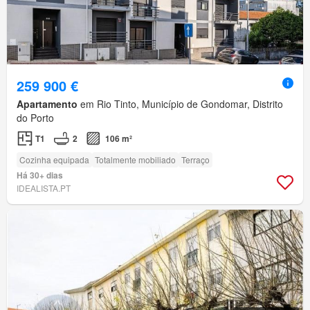
259 900 €
Apartamento
em Rio Tinto, Município de Gondomar, Distrito
do Porto
T1
2
106 m²
Cozinha equipada
Totalmente mobiliado
Terraço
Há 30+ dias
IDEALISTA.PT