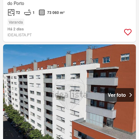
do Porto
T2
1
73 060 m²
Varanda
Há 2 dias
IDEALISTA.PT
Ver foto