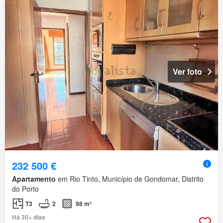
Ver foto
232 500 €
Apartamento
em Rio Tinto, Município de Gondomar, Distrito
do Porto
T3
2
98 m²
Há 30+ dias