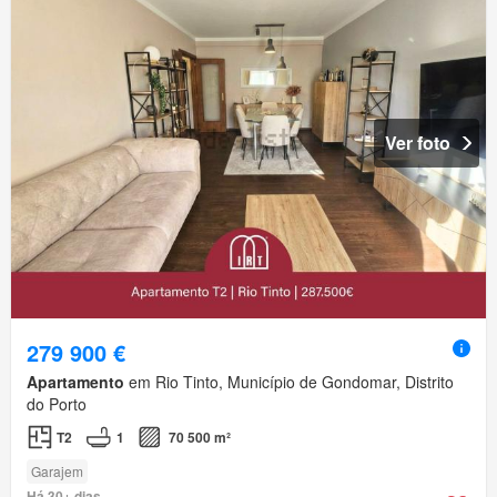
Ver foto
279 900 €
Apartamento
em Rio Tinto, Município de Gondomar, Distrito
do Porto
T2
1
70 500 m²
Garajem
Há 30+ dias