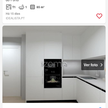
T1
1
65 m²
Há 15 dias
IDEALISTA.PT
Ver foto