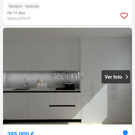
Garajem
Varanda
Há 14 dias
IDEALISTA.PT
Ver foto
385 000 €