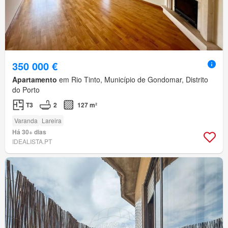
350 000 €
Apartamento
em Rio Tinto, Município de Gondomar, Distrito
do Porto
T3
2
127 m²
Varanda
Lareira
Há 30+ dias
IDEALISTA.PT