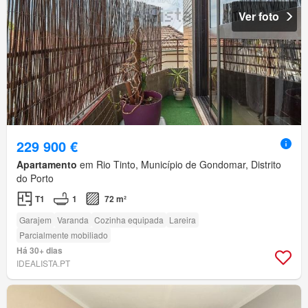
Ver foto
229 900 €
Apartamento
em Rio Tinto, Município de Gondomar, Distrito
do Porto
T1
1
72 m²
Garajem
Varanda
Cozinha equipada
Lareira
Parcialmente mobiliado
Há 30+ dias
IDEALISTA.PT