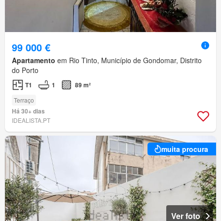
99 000 €
Apartamento
em Rio Tinto, Município de Gondomar, Distrito
do Porto
T1
1
89 m²
Terraço
Há 30+ dias
IDEALISTA.PT
muita procura
Ver foto