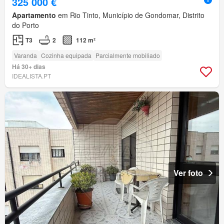
325 000 €
Apartamento
em Rio Tinto, Município de Gondomar, Distrito
do Porto
T3
2
112 m²
Varanda
Cozinha equipada
Parcialmente mobiliado
Há 30+ dias
IDEALISTA.PT
Ver foto