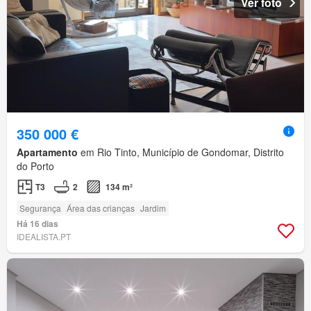
Ver foto
350 000 €
Apartamento
em Rio Tinto, Município de Gondomar, Distrito
do Porto
T3
2
134 m²
Segurança
Área das crianças
Jardim
Há 16 dias
IDEALISTA.PT