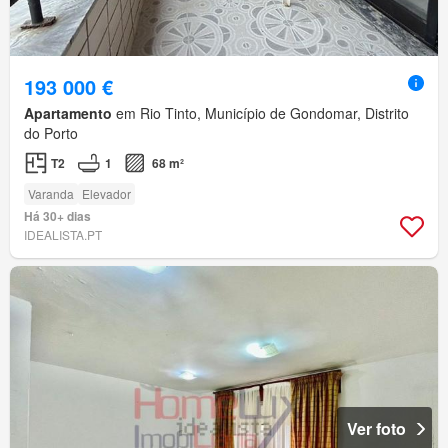
193 000 €
Apartamento
em Rio Tinto, Município de Gondomar, Distrito
do Porto
T2
1
68 m²
Varanda
Elevador
Há 30+ dias
IDEALISTA.PT
Ver foto