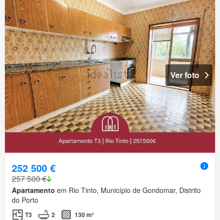
Ver foto
252 500 €
257 500 €
Apartamento
em Rio Tinto, Município de Gondomar, Distrito
do Porto
T3
2
130 m²