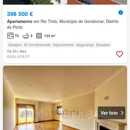
398 500 €
Apartamento
em Rio Tinto, Município de Gondomar, Distrito
do Porto
T3
3
122 m²
Garajem
Ar Condicionado
Aquecimento
Segurança
Elevador
Há 30+ dias
IDEALISTA.PT
Ver foto