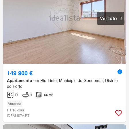
Ver foto
149 900 €
Apartamento
em Rio Tinto, Município de Gondomar, Distrito
do Porto
T1
1
44 m²
Varanda
Há 16 dias
IDEALISTA.PT