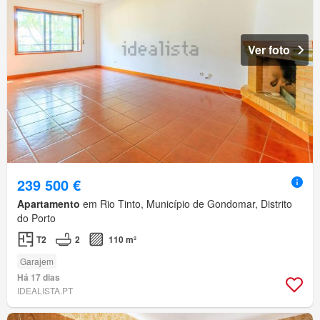
Ver foto
239 500 €
Apartamento
em Rio Tinto, Município de Gondomar, Distrito
do Porto
T2
2
110 m²
Garajem
Há 17 dias
IDEALISTA.PT