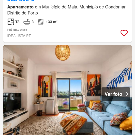
Apartamento
em Município de Maia, Município de Gondomar,
Distrito do Porto
T3
3
133 m²
Há 30+ dias
IDEALISTA.PT
Ver foto