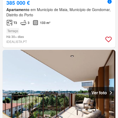
385 000 €
Apartamento
em Município de Maia, Município de Gondomar,
Distrito do Porto
T3
3
133 m²
Terraço
Há 30+ dias
IDEALISTA.PT
Ver foto