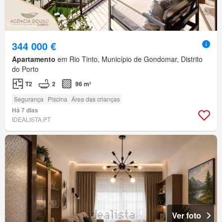
344 000 €
Apartamento
em Rio Tinto, Município de Gondomar, Distrito
do Porto
T2
2
96 m²
Segurança
Piscina
Área das crianças
Há 7 dias
IDEALISTA.PT
Ver foto