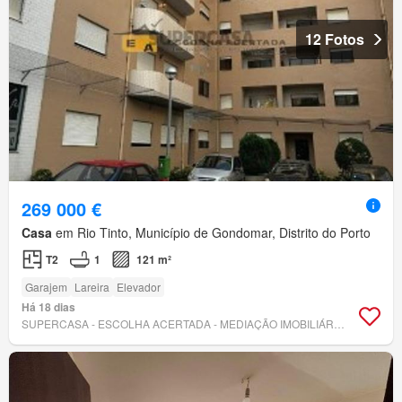
12 Fotos
269 000 €
Casa
em Rio Tinto, Município de Gondomar, Distrito do Porto
T2
1
121 m²
Garajem
Lareira
Elevador
Há 18 dias
SUPERCASA - ESCOLHA ACERTADA - MEDIAÇÃO IMOBILIÁRIA, LDA