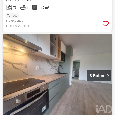
T3
1
110 m²
Terraço
Há 30+ dias
GREEN-ACRES
8 Fotos