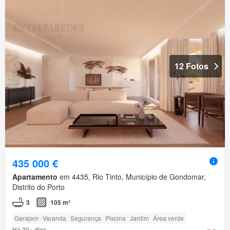
12 Fotos
435 000 €
Apartamento
em 4435, Rio Tinto, Município de Gondomar,
Distrito do Porto
3
105 m²
Garajem
Varanda
Segurança
Piscina
Jardim
Área verde
Há 30+ dias