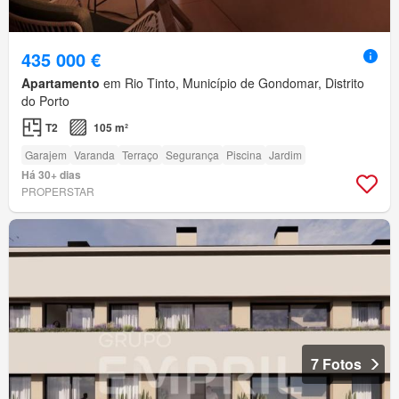
435 000 €
Apartamento
em Rio Tinto, Município de Gondomar, Distrito
do Porto
T2
105 m²
Garajem
Varanda
Terraço
Segurança
Piscina
Jardim
Há 30+ dias
PROPERSTAR
7 Fotos