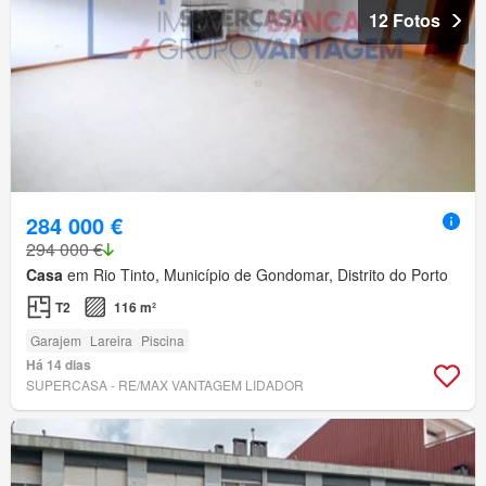
12 Fotos
284 000 €
294 000 €
Casa
em Rio Tinto, Município de Gondomar, Distrito do Porto
T2
116 m²
Garajem
Lareira
Piscina
Há 14 dias
SUPERCASA - RE/MAX VANTAGEM LIDADOR