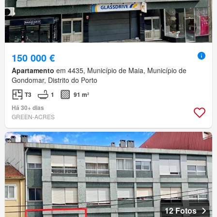
150 000 €
Apartamento
em 4435, Município de Maia, Município de
Gondomar, Distrito do Porto
T3
1
91 m²
Há 30+ dias
GREEN-ACRES
12 Fotos