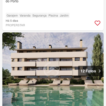
do Porto
Garajem
Varanda
Segurança
Piscina
Jardim
Há 5 dias
PROPERSTAR
12 Fotos