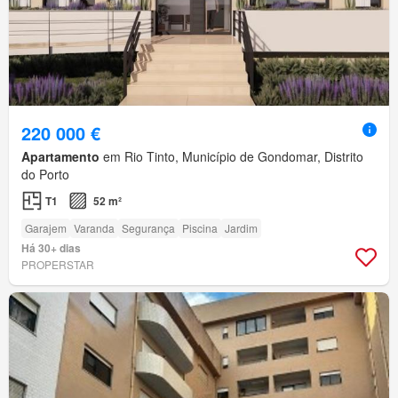
220 000 €
Apartamento
em Rio Tinto, Município de Gondomar, Distrito
do Porto
T1
52 m²
Garajem
Varanda
Segurança
Piscina
Jardim
Há 30+ dias
PROPERSTAR