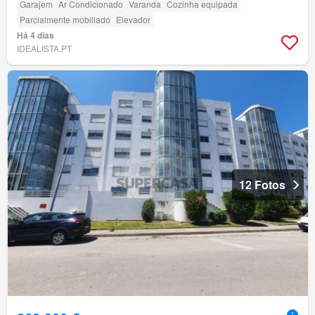
Garajem
Ar Condicionado
Varanda
Cozinha equipada
Parcialmente mobiliado
Elevador
Há 4 dias
IDEALISTA.PT
12 Fotos