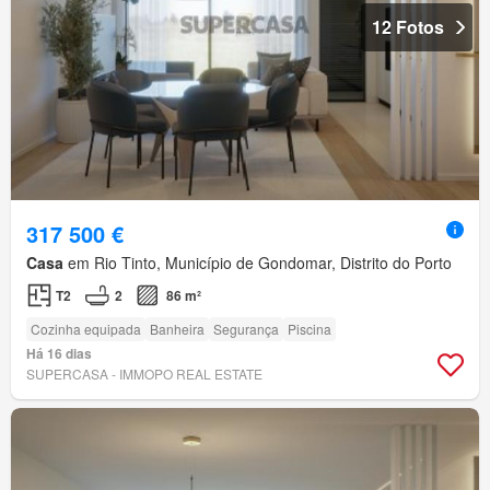
12 Fotos
317 500 €
Casa
em Rio Tinto, Município de Gondomar, Distrito do Porto
T2
2
86 m²
Cozinha equipada
Banheira
Segurança
Piscina
Há 16 dias
SUPERCASA - IMMOPO REAL ESTATE