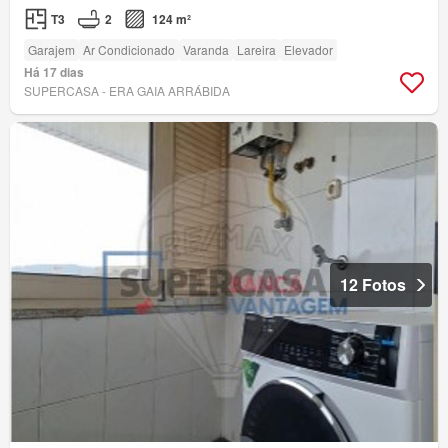
T3
2
124 m²
Garajem
Ar Condicionado
Varanda
Lareira
Elevador
Há 17 dias
SUPERCASA - ERA GAIA ARRÁBIDA
12 Fotos