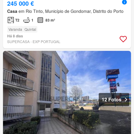
245 000 €
Casa
em Rio Tinto, Município de Gondomar, Distrito do Porto
T2
1
83 m²
Varanda
Quintal
Há 8 dias
SUPERCASA - EXP PORTUGAL
12 Fotos