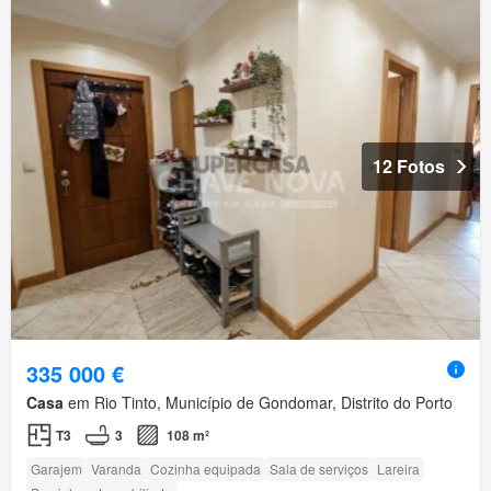
12 Fotos
335 000 €
Casa
em Rio Tinto, Município de Gondomar, Distrito do Porto
T3
3
108 m²
Garajem
Varanda
Cozinha equipada
Sala de serviços
Lareira