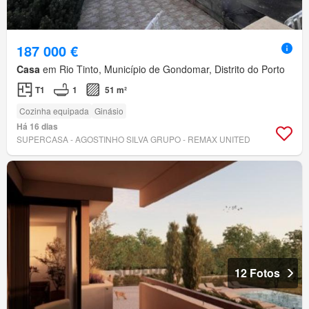
187 000 €
Casa
em Rio Tinto, Município de Gondomar, Distrito do Porto
T1
1
51 m²
Cozinha equipada
Ginásio
Há 16 dias
SUPERCASA - AGOSTINHO SILVA GRUPO - REMAX UNITED
12 Fotos