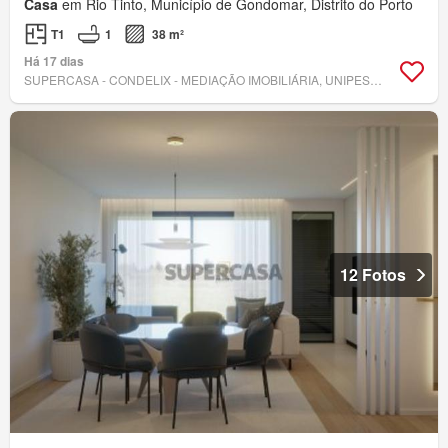
Casa
em Rio Tinto, Município de Gondomar, Distrito do Porto
T1
1
38 m²
Há 17 dias
SUPERCASA - CONDELIX - MEDIAÇÃO IMOBILIÁRIA, UNIPESSOAL, LDA
12 Fotos