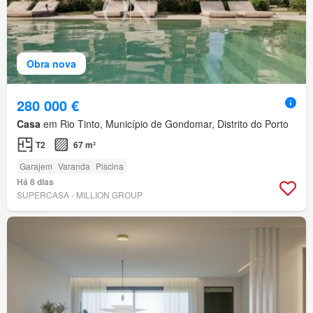
Obra nova
280 000 €
Casa
em Rio Tinto, Município de Gondomar, Distrito do Porto
T2
67 m²
Garajem
Varanda
Piscina
Há 8 dias
SUPERCASA - MILLION GROUP