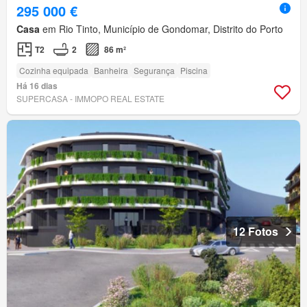
295 000 €
Casa
em Rio Tinto, Município de Gondomar, Distrito do Porto
T2
2
86 m²
Cozinha equipada
Banheira
Segurança
Piscina
Há 16 dias
SUPERCASA - IMMOPO REAL ESTATE
12 Fotos