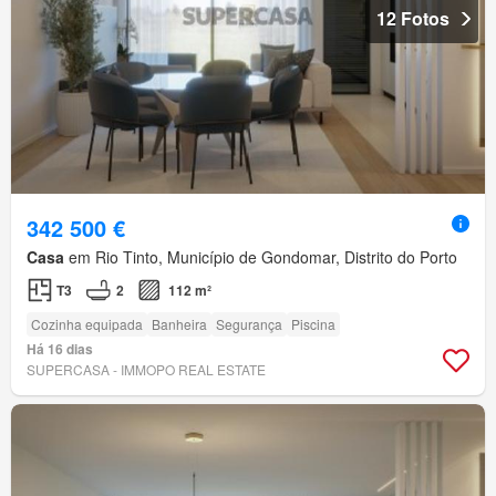
12 Fotos
342 500 €
Casa
em Rio Tinto, Município de Gondomar, Distrito do Porto
T3
2
112 m²
Cozinha equipada
Banheira
Segurança
Piscina
Há 16 dias
SUPERCASA - IMMOPO REAL ESTATE