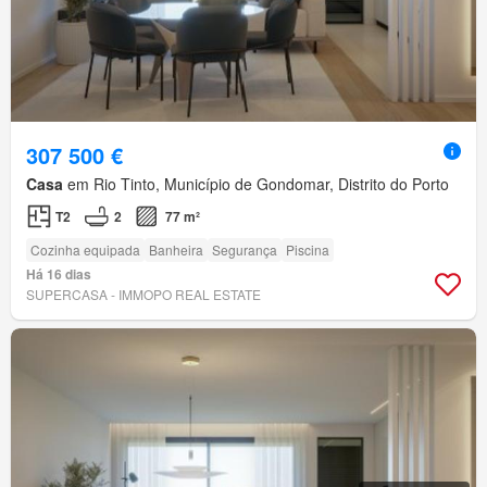
307 500 €
Casa
em Rio Tinto, Município de Gondomar, Distrito do Porto
T2
2
77 m²
Cozinha equipada
Banheira
Segurança
Piscina
Há 16 dias
SUPERCASA - IMMOPO REAL ESTATE