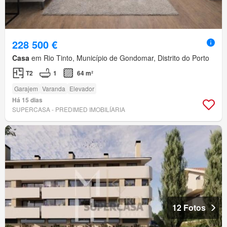
228 500 €
Casa
em Rio Tinto, Município de Gondomar, Distrito do Porto
T2
1
64 m²
Garajem
Varanda
Elevador
Há 15 dias
SUPERCASA - PREDIMED IMOBILÍARIA
12 Fotos