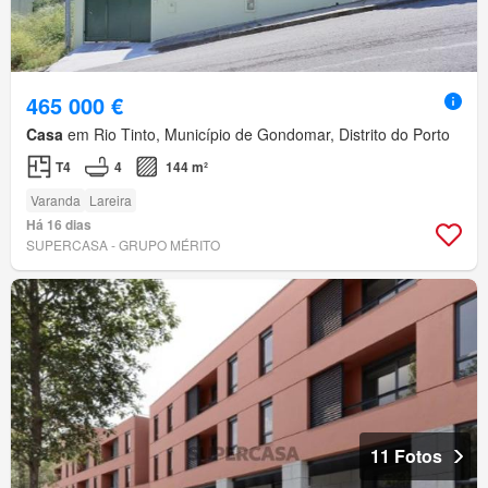
465 000 €
Casa
em Rio Tinto, Município de Gondomar, Distrito do Porto
T4
4
144 m²
Varanda
Lareira
Há 16 dias
SUPERCASA - GRUPO MÉRITO
11 Fotos