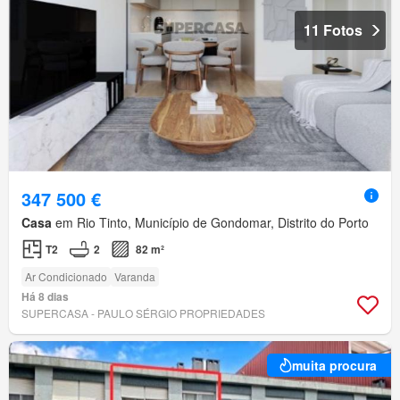
11 Fotos
347 500 €
Casa
em Rio Tinto, Município de Gondomar, Distrito do Porto
T2
2
82 m²
Ar Condicionado
Varanda
Há 8 dias
SUPERCASA - PAULO SÉRGIO PROPRIEDADES
muita procura