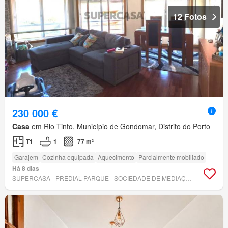
12 Fotos
230 000 €
Casa
em Rio Tinto, Município de Gondomar, Distrito do Porto
T1
1
77 m²
Garajem
Cozinha equipada
Aquecimento
Parcialmente mobiliado
Há 8 dias
SUPERCASA - PREDIAL PARQUE - SOCIEDADE DE MEDIAÇÃO IMOBILIÁRIA, LDA.