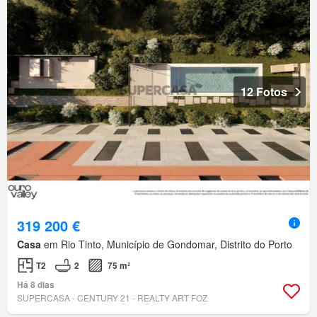
12 Fotos
319 200 €
Casa
em Rio Tinto, Município de Gondomar, Distrito do Porto
T2
2
75 m²
Há 8 dias
SUPERCASA - CENTURY 21 - REALTY ART FOZ