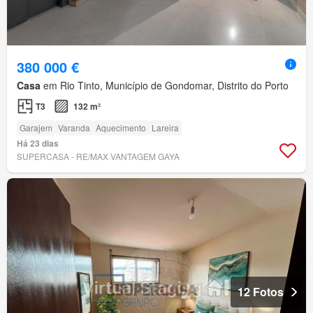
380 000 €
Casa
em Rio Tinto, Município de Gondomar, Distrito do Porto
T3
132 m²
Garajem
Varanda
Aquecimento
Lareira
Há 23 dias
SUPERCASA - RE/MAX VANTAGEM GAYA
12 Fotos