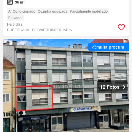
36 m²
Ar Condicionado
Cozinha equipada
Parcialmente mobiliado
Elevador
Há 5 dias
SUPERCASA - DOBAIRROIMOBILIÁRIA
muita procura
12 Fotos