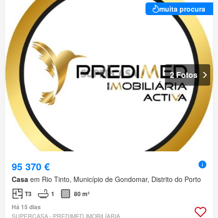
muita procura
2 Fotos
95 370 €
Casa
em Rio Tinto, Município de Gondomar, Distrito do Porto
T3
1
80 m²
Há 15 dias
SUPERCASA - PREDIMED IMOBILÍARIA