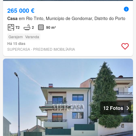
265 000 €
Casa
em Rio Tinto, Município de Gondomar, Distrito do Porto
T2
2
90 m²
Garajem
Varanda
Há 15 dias
SUPERCASA - PREDIMED IMOBILÍARIA
12 Fotos