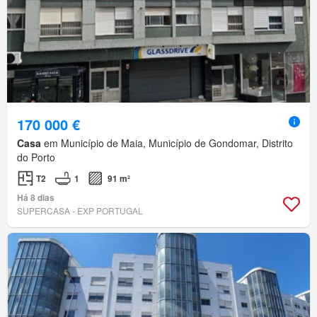
170 000 €
Casa
em Município de Maia, Município de Gondomar, Distrito
do Porto
T2
1
91 m²
Há 8 dias
SUPERCASA - EXP PORTUGAL