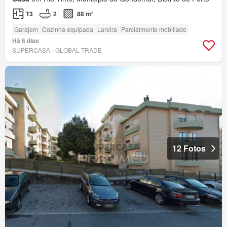
T3
2
88 m²
Garajem
Cozinha equipada
Lareira
Parcialmente mobiliado
Há 6 dias
SUPERCASA - GLOBAL TRADE
12 Fotos