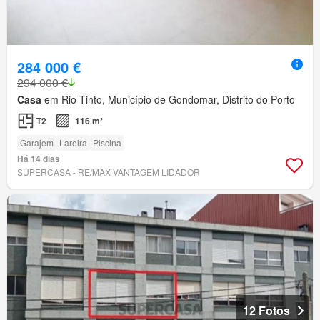
284 000 €
294 000 €
Casa
em Rio Tinto, Município de Gondomar, Distrito do Porto
T2
116 m²
Garajem
Lareira
Piscina
Há 14 dias
SUPERCASA - RE/MAX VANTAGEM LIDADOR
12 Fotos