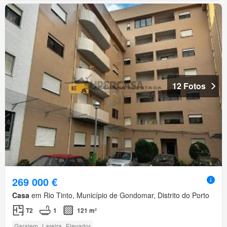
12 Fotos
269 000 €
Casa
em Rio Tinto, Município de Gondomar, Distrito do Porto
T2
1
121 m²
Garajem
Lareira
Elevador