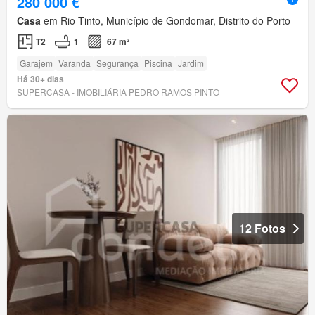
280 000 €
Casa
em Rio Tinto, Município de Gondomar, Distrito do Porto
T2
1
67 m²
Garajem
Varanda
Segurança
Piscina
Jardim
Há 30+ dias
SUPERCASA - IMOBILIÁRIA PEDRO RAMOS PINTO
12 Fotos