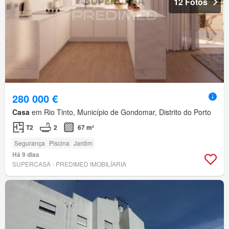
12 Fotos
280 000 €
Casa
em Rio Tinto, Município de Gondomar, Distrito do Porto
T2
2
67 m²
Segurança
Piscina
Jardim
Há 9 dias
SUPERCASA - PREDIMED IMOBILÍARIA