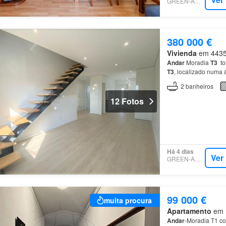
GREEN-ACRES
380 000 €
Vivienda
em 4435,
Andar
Moradia
T3
to
T3
, localizado numa 
2
banheiros
12 Fotos
Há 4 dias
Ver
GREEN-ACRES
99 000 €
muita procura
Apartamento
em R
Andar
-Moradia T1 co