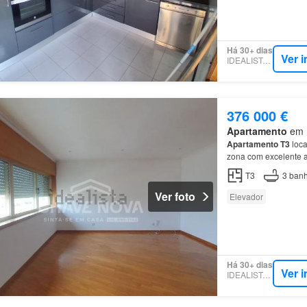
Há 30+ dias
Ver 
IDEALISTA.PT
376 000 €
Apartamento
em R
Apartamento
T3
loca
zona com excelente a
T3
3
banh
Ver foto
Elevador
Há 30+ dias
Ver 
IDEALISTA.PT