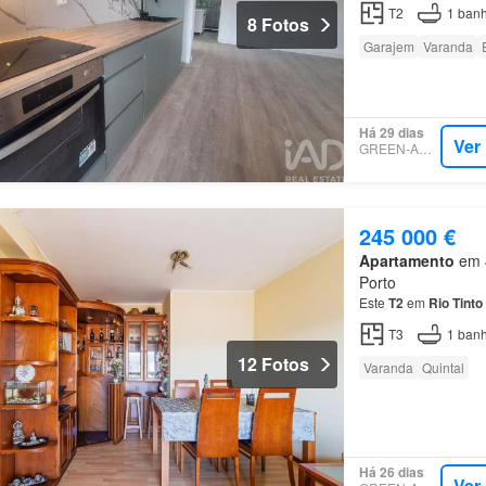
Situado no 2º
andar
d
T2
1
banh
8 Fotos
Garajem
Varanda
Há 29 dias
Ver
GREEN-ACRES
245 000 €
Apartamento
em 4
Porto
Este
T2
em
Rio
Tinto
T3
1
banh
12 Fotos
Varanda
Quintal
Há 26 dias
Ver