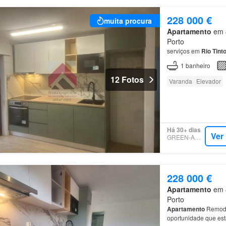
228 000 €
muita procura
Apartamento
em 4
Porto
serviços em
Rio
Tint
1
banheiro
12 Fotos
Varanda
Elevador
Há 30+ dias
Ver
GREEN-ACRES
228 000 €
Apartamento
em 4
Porto
Apartamento
Remod
oportunidade que esta