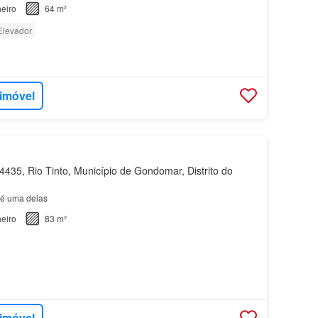
e um edifício de 3 pisos com elevador, este apa…
eiro
64 m²
Elevador
 imóvel
435, Rio Tinto, Município de Gondomar, Distrito do
é uma delas
eiro
83 m²
 imóvel