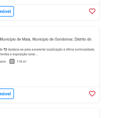
imóvel
unicípio de Maia, Município de Gondomar, Distrito do
ste
T2
destaca-se pela excelente localização e ótima luminosidade,
frentes e exposição solar…
eiro
116 m²
imóvel