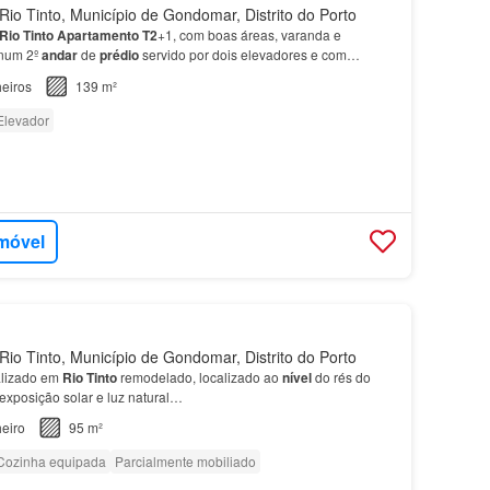
io Tinto, Município de Gondomar, Distrito do Porto
Rio
Tinto
Apartamento
T2
+1, com boas áreas, varanda e
 num 2º
andar
de
prédio
servido por dois elevadores e com
eiros
139 m²
Elevador
imóvel
io Tinto, Município de Gondomar, Distrito do Porto
lizado em
Rio
Tinto
remodelado, localizado ao
nível
do rés do
exposição solar e luz natural…
eiro
95 m²
Cozinha equipada
Parcialmente mobiliado