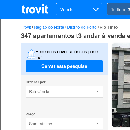
Venda
Trovit
Região do Norte
Distrito do Porto
Rio Tinto
347 apartamentos t3 andar à venda 
Receba os novos anúncios por e-
mail
Salvar esta pesquisa
Ordenar por
Relevância
Preço
Sem mínimo