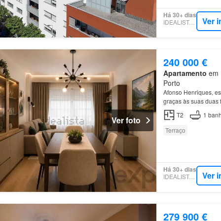
Há 30+ dias
Ver 
IDEALISTA.PT
240 000 €
Apartamento
em M
Porto
Afonso Henriques, e
graças às suas duas 
T2
1
banh
Ver foto
Terraço
Há 30+ dias
Ver 
IDEALISTA.PT
279 900 €