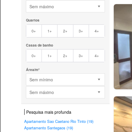
Sem máximo
Quartos
0+
1+
2+
3+
4+
Casas de banho
0+
1+
2+
3+
4+
Área/m²
Sem mínimo
Sem máximo
Pesquisa mais profunda
Apartamento Sao Caetano Rio Tinto (19)
Apartamento Santegaos (19)