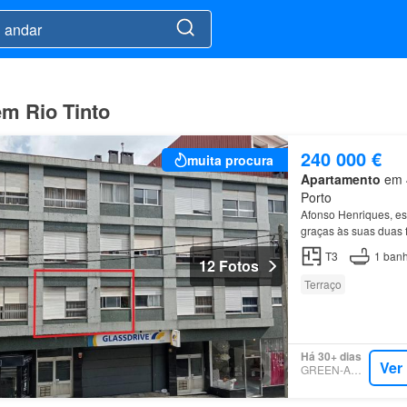
em Rio Tinto
240 000 €
muita procura
Apartamento
em 4
Porto
Afonso Henriques, e
graças às suas duas 
T3
1
banh
12 Fotos
Terraço
Há 30+ dias
Ver
GREEN-ACRES