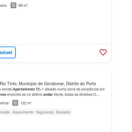
eiro
89 m²
imóvel
io Tinto, Município de Gondomar, Distrito do Porto
a venda
Apartamento
T3
+1 situado numa zona de excelência em
ento
encontra se no sétimo
andar
frente, todas as divisões O
tervenção exterior, capoto e telhado à menos d…
eiros
122 m²
ionado
Aquecimento
Segurança
Elevador