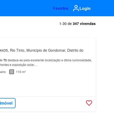
Login
Favoritos
1-30 de
347 vivendas
435, Rio Tinto, Município de Gondomar, Distrito do
ste
T2
destaca-se pela excelente localização e ótima luminosidade,
frentes e exposição solar…
eiro
110 m²
 imóvel