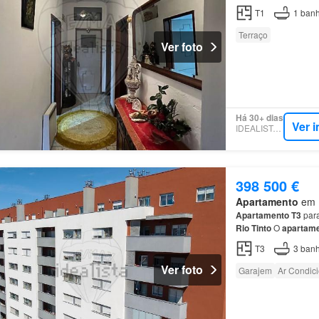
T1
1
banh
Terraço
Ver foto
Há 30+ dias
Ver 
IDEALISTA.PT
398 500 €
Apartamento
em R
Apartamento
T3
par
Rio
Tinto
O
apartam
prédio
foi alvo de in
T3
3
banh
Ver foto
Garajem
Ar Condic